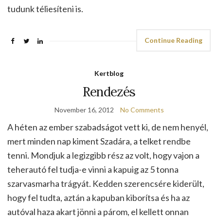
tudunk téliesíteni is.
Continue Reading
Kertblog
Rendezés
November 16, 2012
No Comments
A héten az ember szabadságot vett ki, de nem henyél,
mert minden nap kiment Szadára, a telket rendbe
tenni. Mondjuk a legizgibb rész az volt, hogy vajon a
teherautó fel tudja-e vinni a kapuig az 5 tonna
szarvasmarha trágyát. Kedden szerencsére kiderült,
hogy fel tudta, aztán a kapuban kiborítsa és ha az
autóval haza akart jönni a párom, el kellett onnan