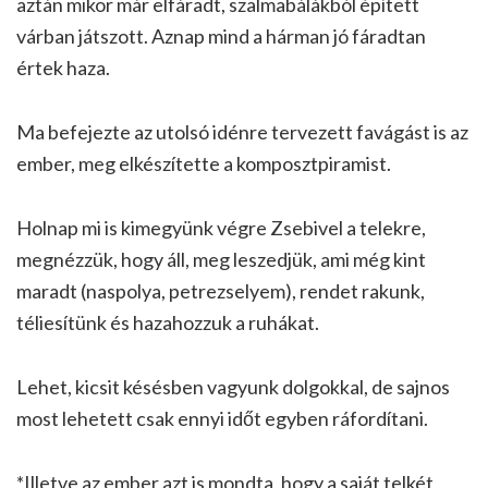
aztán mikor már elfáradt, szalmabálákból épített
várban játszott. Aznap mind a hárman jó fáradtan
értek haza.
Ma befejezte az utolsó idénre tervezett favágást is az
ember, meg elkészítette a komposztpiramist.
Holnap mi is kimegyünk végre Zsebivel a telekre,
megnézzük, hogy áll, meg leszedjük, ami még kint
maradt (naspolya, petrezselyem), rendet rakunk,
téliesítünk és hazahozzuk a ruhákat.
Lehet, kicsit késésben vagyunk dolgokkal, de sajnos
most lehetett csak ennyi időt egyben ráfordítani.
*Illetve az ember azt is mondta, hogy a saját telkét