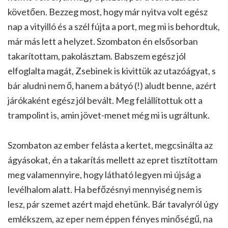
követően. Bezzeg most, hogy már nyitva volt egész
nap a vityilló és a szél fújta a port, meg mi is behordtuk,
már más lett a helyzet. Szombaton én elsősorban
takarítottam, pakolásztam. Babszem egész jól
elfoglalta magát, Zsebinek is kivittük az utazóágyat, s
bár aludni nem ő, hanem a bátyó (!) aludt benne, azért
járókaként egész jól bevált. Meg felállítottuk ott a
trampolint is, amin jövet-menet még mi is ugráltunk.
Szombaton az ember felásta a kertet, megcsinálta az
ágyásokat, én a takarítás mellett az epret tisztítottam
meg valamennyire, hogy látható legyen mi újság a
levélhalom alatt. Ha befőzésnyi mennyiség nem is
lesz, pár szemet azért majd ehetünk. Bár tavalyról úgy
emlékszem, az eper nem éppen fényes minőségű, na