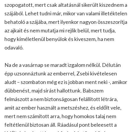
szopogatott, mert csak altatásnál sikerült kiszednem a
szájából. Lehet tudni már, mikor van valami illetéktelen
behatoló a szájába, mert ilyenkor nagyon összeszorítja
az ajkait és nem mutatja mi rejlik belül, mert tudja,
hogy kíméletlenül benyúlok és kiveszem, ha nem
odavaló.
Na de a vasárnap se maradt izgalom nélkül. Délután
épp uzsonnáztunk az emberrel, Zsebi kivételesen
aludt – szombaton még ez is jobban ment neki -, amikor
dübbenést, majd sírást hallottunk. Babszem
felmászott a nem biztonságosan felállított létrára,
amit az ember használt a metszéshez, és eldőlt vele,
mert nem számított arra, hogy homokos talaj nem
feltétlenül biztosan áll. Ráadásul pont beleesett a