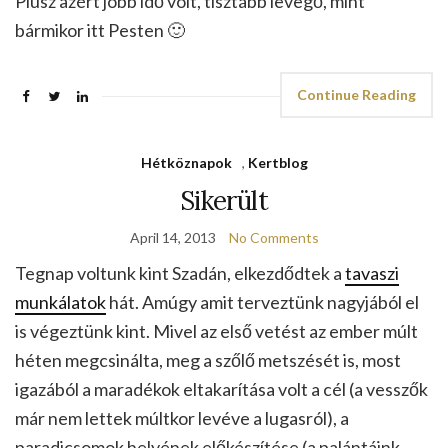
Plusz azért jobb idő volt, tisztább levegő, mint
bármikor itt Pesten 🙂
Continue Reading
Hétköznapok
,
Kertblog
Sikerült
April 14, 2013
No Comments
Tegnap voltunk kint Szadán, elkezdődtek a
tavaszi
munkálatok
hát. Amúgy amit terveztünk nagyjából el
is végeztünk kint. Mivel az első vetést az ember múlt
héten megcsinálta, meg a szőlő metszését is, most
igazából a maradékok eltakarítása volt a cél (a vesszők
már nem lettek múltkor levéve a lugasról), a
paradicsomok helyének előkészítése (a palántáink