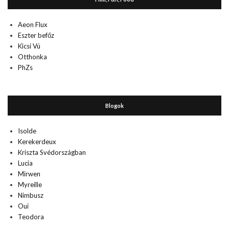
Aeon Flux
Eszter befőz
Kicsi Vú
Otthonka
PhZs
Blogok
Isolde
Kerekerdeux
Kriszta Svédországban
Lucia
Mirwen
Myreille
Nimbusz
Oui
Teodora