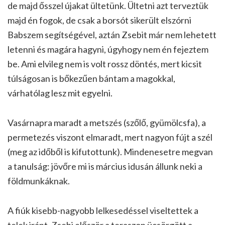
de majd ősszel újakat ültetünk. Ültetni azt terveztük
majd én fogok, de csak a borsót sikerült elszórni
Babszem segítségével, aztán Zsebit már nem lehetett
letenni és magára hagyni, úgyhogy nem én fejeztem
be. Ami elvileg nem is volt rossz döntés, mert kicsit
túlságosan is bőkezűen bántam a magokkal,
várhatólag lesz mit egyelni.
Vasárnapra maradt a metszés (szőlő, gyümölcsfa), a
permetezés viszont elmaradt, mert nagyon fújt a szél
(meg az időből is kifutottunk). Mindenesetre megvan
a tanulság: jövőre mi is március idusán állunk neki a
földmunkáknak.
A fiúk kisebb-nagyobb lelkesedéssel viseltettek a
telek iránt. Zsebi először a teraszon ücsörgött a