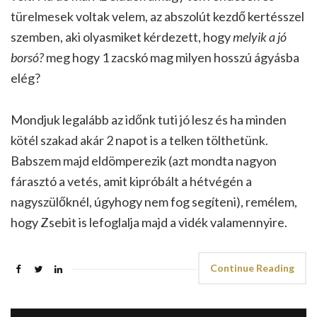
türelmesek voltak velem, az abszolút kezdő kertésszel
szemben, aki olyasmiket kérdezett, hogy
melyik a jó
borsó?
meg hogy 1 zacskó mag milyen hosszú ágyásba
elég?
Mondjuk legalább az időnk tuti jó lesz és ha minden
kötél szakad akár 2 napot is a telken tölthetünk.
Babszem majd eldömperezik (azt mondta nagyon
fárasztó a vetés, amit kipróbált a hétvégén a
nagyszülőknél, úgyhogy nem fog segíteni), remélem,
hogy Zsebit is lefoglalja majd a vidék valamennyire.
Continue Reading