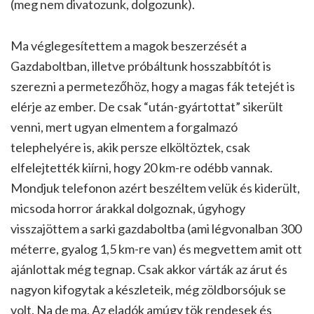
(meg nem divatozunk, dolgozunk).
Ma véglegesítettem a magok beszerzését a
Gazdaboltban, illetve próbáltunk hosszabbítót is
szerezni a permetezőhöz, hogy a magas fák tetejét is
elérje az ember. De csak “után-gyártottat” sikerült
venni, mert ugyan elmentem a forgalmazó
telephelyére is, akik persze elköltöztek, csak
elfelejtették kiírni, hogy 20 km-re odébb vannak.
Mondjuk telefonon azért beszéltem velük és kiderült,
micsoda horror árakkal dolgoznak, úgyhogy
visszajöttem a sarki gazdaboltba (ami légvonalban 300
méterre, gyalog 1,5 km-re van) és megvettem amit ott
ajánlottak még tegnap. Csak akkor várták az árut és
nagyon kifogytak a készleteik, még zöldborsójuk se
volt. Na de ma. Az eladók amúgy tök rendesek és