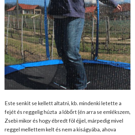
Este senkit se kellett altatni, kb. mindenki letette a
fejét és reggelig húzta a lóbőrt (én arra se emlékszem,
Zsebi mikor és hogy ébredt föl éjjel, márpedig mivel
reggel mellettem kelt és nem a kiságyába, ahova