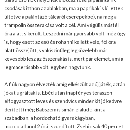
csodásak itthon az ablakban, ma a paprikák is ki lettek
ültetve a palántázó tálcáról cserepekbe), na meg a
trampolin összerakása volt a cél. Ami végülis másfél
óra alatt sikerült. Leszedni már gyorsabb volt, még úgy
is, hogy esett az eső és rohanni kellett vele, fél óra
alatt összejött, s valószínűleg legközelebb már
kevesebb lesz az összerakás is, mert pár elemet, ami a
legmacerásabb volt, egyben hagytunk.
A fiúk nagyon élvezték amíg elkészült az új játék, aztán
jókat ugráltak is. Ebéd után (napfényes teraszon
elfogyasztott leves és szendvics mindenkit jó kedvre
derített) még Babszem is simán elaludt: kint a
szabadban, a hordozható gyerekágyban,
mozdulatlanul 2 órát szundított. Zsebi csak 40 percet