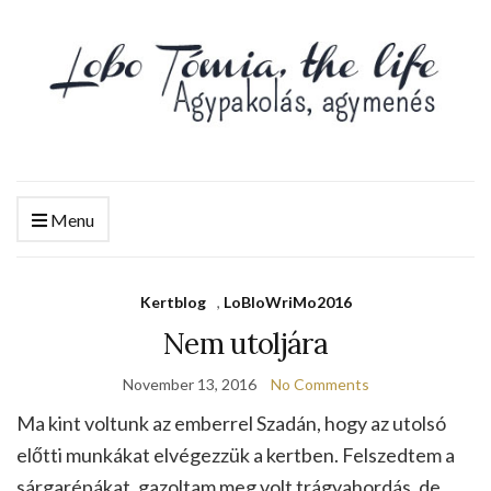
Menu
Kertblog
,
LoBloWriMo2016
Nem utoljára
November 13, 2016
No Comments
Ma kint voltunk az emberrel Szadán, hogy az utolsó
előtti munkákat elvégezzük a kertben. Felszedtem a
sárgarépákat, gazoltam meg volt trágyahordás, de