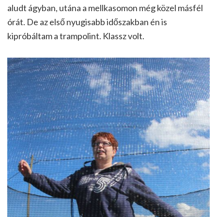
aludt ágyban, utána a mellkasomon még közel másfél
órát. De az első nyugisabb időszakban én is
kipróbáltam a trampolint. Klassz volt.