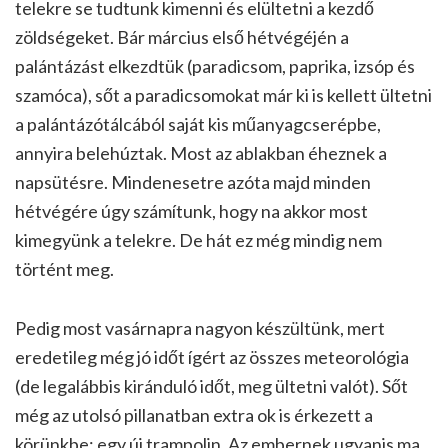
telekre se tudtunk kimenni és elültetni a kezdő
zöldségeket. Bár március első hétvégéjén a
palántázást elkezdtük (paradicsom, paprika, izsóp és
szamóca), sőt a paradicsomokat már ki is kellett ültetni
a palántázótálcából saját kis műanyagcserépbe,
annyira belehúztak. Most az ablakban éheznek a
napsütésre. Mindenesetre azóta majd minden
hétvégére úgy számítunk, hogy na akkor most
kimegyünk a telekre. De hát ez még mindig nem
történt meg.
Pedig most vasárnapra nagyon készültünk, mert
eredetileg még jó időt ígért az összes meteorológia
(de legalábbis kiránduló időt, meg ültetni valót). Sőt
még az utolsó pillanatban extra ok is érkezett a
körünkbe: egy új trampolin. Az embernek ugyanis ma