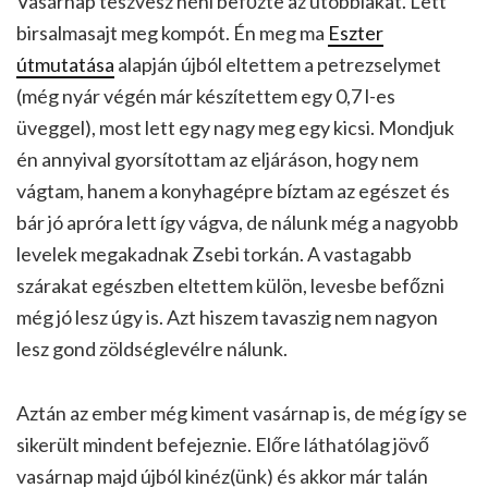
Vasárnap teszvesz néni befőzte az utóbbiakat. Lett
birsalmasajt meg kompót. Én meg ma
Eszter
útmutatása
alapján újból eltettem a petrezselymet
(még nyár végén már készítettem egy 0,7 l-es
üveggel), most lett egy nagy meg egy kicsi. Mondjuk
én annyival gyorsítottam az eljáráson, hogy nem
vágtam, hanem a konyhagépre bíztam az egészet és
bár jó apróra lett így vágva, de nálunk még a nagyobb
levelek megakadnak Zsebi torkán. A vastagabb
szárakat egészben eltettem külön, levesbe befőzni
még jó lesz úgy is. Azt hiszem tavaszig nem nagyon
lesz gond zöldséglevélre nálunk.
Aztán az ember még kiment vasárnap is, de még így se
sikerült mindent befejeznie. Előre láthatólag jövő
vasárnap majd újból kinéz(ünk) és akkor már talán