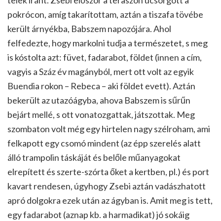
pokrócon, amíg takarítottam, aztán a tiszafa tövébe
került árnyékba, Babszem napozójára. Ahol
felfedezte, hogy markolni tudja a természetet, s meg
is kóstolta azt: füvet, fadarabot, földet (innen a cím,
vagyis a Száz év magányból, mert ott volt az egyik
Buendia rokon – Rebeca – aki földet evett). Aztán
bekerült az utazóágyba, ahova Babszem is sűrűn
bejárt mellé, s ott vonatozgattak, játszottak. Meg
szombaton volt még egy hirtelen nagy szélroham, ami
felkapott egy csomó mindent (az épp szerelés alatt
álló trampolin táskáját és belőle műanyagokat
elrepített és szerte-szórta őket a kertben, pl.) és port
kavart rendesen, úgyhogy Zsebi aztán vadászhatott
apró dolgokra ezek után az ágyban is. Amit meg is tett,
egy fadarabot (aznap kb. a harmadikat) jó sokáig