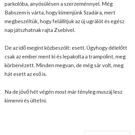
parkolóba, anyósülésen a szerzeménnyel. Még
Babszem is várta, hogy kimenjünk Szadára, mert
megbeszéltük, hogy felállítjuk az új ugrálót és egész
nap játszhatnak rajta Zsebivel.
De az idő megint közbeszólt: esett. Úgyhogy délelőtt
csak az ember ment ki és lepakolta a trampolint, meg
körbenézett. Minden megvan, de még sár volt, meg
hát esett az eső is.
Na de jövő hét végén most már tényleg muszáj lesz
kimenni és ültetni.