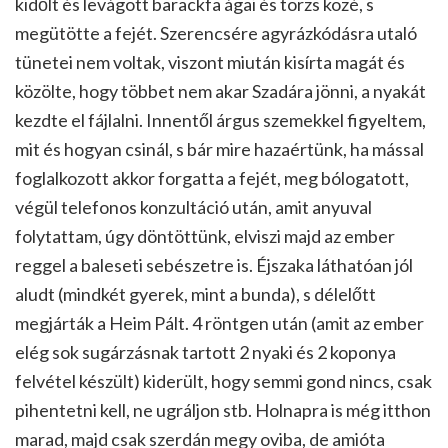
kidőlt és levágott barackfa ágai és törzs közé, s
megütötte a fejét. Szerencsére agyrázkódásra utaló
tünetei nem voltak, viszont miután kisírta magát és
közölte, hogy többet nem akar Szadára jönni, a nyakát
kezdte el fájlalni. Innentől árgus szemekkel figyeltem,
mit és hogyan csinál, s bár mire hazaértünk, ha mással
foglalkozott akkor forgatta a fejét, meg bólogatott,
végül telefonos konzultáció után, amit anyuval
folytattam, úgy döntöttünk, elviszi majd az ember
reggel a baleseti sebészetre is. Éjszaka láthatóan jól
aludt (mindkét gyerek, mint a bunda), s délelőtt
megjárták a Heim Pált. 4 röntgen után (amit az ember
elég sok sugárzásnak tartott 2 nyaki és 2 koponya
felvétel készült) kiderült, hogy semmi gond nincs, csak
pihentetni kell, ne ugráljon stb. Holnapra is még itthon
marad, majd csak szerdán megy oviba, de amióta