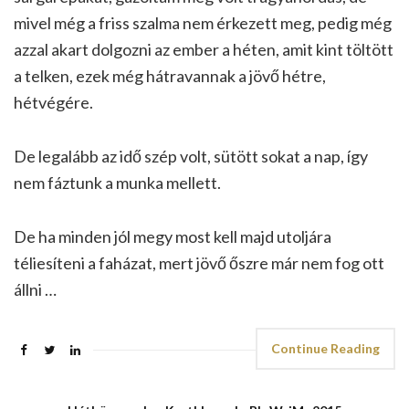
mivel még a friss szalma nem érkezett meg, pedig még
azzal akart dolgozni az ember a héten, amit kint töltött
a telken, ezek még hátravannak a jövő hétre,
hétvégére.
De legalább az idő szép volt, sütött sokat a nap, így
nem fáztunk a munka mellett.
De ha minden jól megy most kell majd utoljára
téliesíteni a faházat, mert jövő őszre már nem fog ott
állni …
Continue Reading