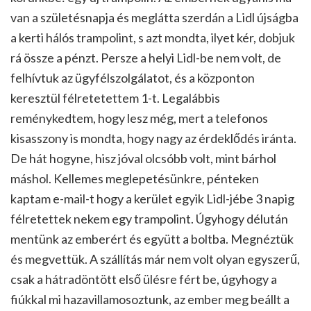
van a születésnapja és meglátta szerdán a Lidl újságba
a kerti hálós trampolint, s azt mondta, ilyet kér, dobjuk
rá össze a pénzt. Persze a helyi Lidl-be nem volt, de
felhívtuk az ügyfélszolgálatot, és a központon
keresztül félretetettem 1-t. Legalábbis
reménykedtem, hogy lesz még, mert a telefonos
kisasszony is mondta, hogy nagy az érdeklődés iránta.
De hát hogyne, hisz jóval olcsóbb volt, mint bárhol
máshol. Kellemes meglepetésünkre, pénteken
kaptam e-mail-t hogy a kerület egyik Lidl-jébe 3 napig
félretettek nekem egy trampolint. Úgyhogy délután
mentünk az emberért és együtt a boltba. Megnéztük
és megvettük. A szállítás már nem volt olyan egyszerű,
csak a hátradöntött első ülésre fért be, úgyhogy a
fiúkkal mi hazavillamosoztunk, az ember meg beállt a