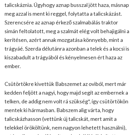
talicskáznia. Úgyhogy aznap busszal jött haza, másnap
meg azzal is ment ki reggel, folytatta a talicskázást.
Szerencsére az aznap érkező szalmabálás traktor
simán feltolatott, meg a szalmát elég volt behajigálni a
kerítésen, azért annak mozgatása könnyebb, mint a
trágyáé. Szerda délutánra azonban a telek és a kocsi is
kiszabadult a trágyából és kényelmesen ért haza az
ember.
Csütörtökre kivettük Babszemet az oviból, mert már
kedden feljött a nagyi, hogy majd segít az embernek a
telken, de addig nem volt rá szükség*, így csütörtökön
mentek ki hármasban. Babszem alig várta, hogy
talicskázhasson (vettünk új talicskát, mert amit a
telekkel örököltünk, nem nagyon lehetett használni),