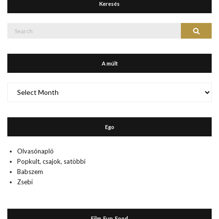
Keresés
Search
Search
for:
A múlt
A
múlt
Ego
Olvasónapló
Popkult, csajok, satöbbi
Babszem
Zsebi
Film, Fun, Food