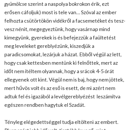
gyümölcs
e szerint a naspolya bokrokon érik, ezt
erősen cáfoljuk) most is tele van… Szóval az ember
felhozta csütörtökön vidékről a facsemetéket és tesz-
vesz nénit, megegyeztünk, hogy vasárnap mind
kimegyünk, gyerekek is és befejezzük a faültetést
meg leveleket gereblyézünk, kiszedjük a
paradicsomokat, lezárjuk a házat. Ebből végül az lett,
hogy csak kettesben mentünk ki felnőttek, mert az
időt nem ítéltem olyannak, hogy a srácok 4-5 órát
ellegyenek ott kint. Végül nem is baj, hogy nem jöttek,
mert hűvös volt és az eső is esett, de mi azért nem
adtuk fel és igazából a levélgereblyézést leszámítva
egészen rendben hagytuk el Szadát.
Tényleg elégedettséggel tudja eltölteni az embert.