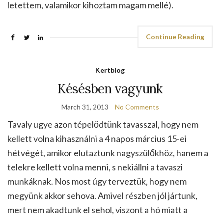
letettem, valamikor kihoztam magam mellé).
Continue Reading
Kertblog
Késésben vagyunk
March 31, 2013
No Comments
Tavaly ugye azon tépelődtünk tavasszal, hogy nem
kellett volna kihasználni a 4 napos március 15-ei
hétvégét, amikor elutaztunk nagyszülőkhöz, hanem a
telekre kellett volna menni, s nekiállni a tavaszi
munkáknak. Nos most úgy terveztük, hogy nem
megyünk akkor sehova. Amivel részben jól jártunk,
mert nem akadtunk el sehol, viszont a hó miatt a