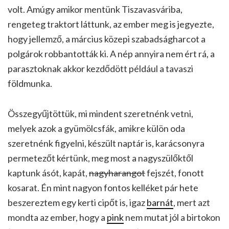
volt. Amúgy amikor mentünk Tiszavasváriba,
rengeteg traktort láttunk, az ember meg is jegyezte,
hogy jellemző, a március közepi szabadságharcot a
polgárok robbantották ki. A nép annyira nem ért rá, a
parasztoknak akkor kezdődött például a tavaszi
földmunka.
Összegyűjtöttük, mi mindent szeretnénk vetni,
melyek azok a gyümölcsfák, amikre külön oda
szeretnénk figyelni, készült naptár is, karácsonyra
permetezőt kértünk, meg most a nagyszülőktől
kaptunk ásót, kapát,
nagyharangot
fejszét, fonott
kosarat. Én mint nagyon fontos kelléket pár hete
beszereztem egy kerti cipőt is, igaz
barnát
, mert azt
mondta az ember, hogy a
pink
nem mutat jól a birtokon