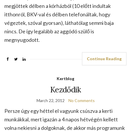
megjöttek délben a kórházból (10 előtt indultak
itthonról, BKV-val és délben telefonáltak, hogy
végeztek, szóval gyorsan), láthatólag semmi baja
nincs. De így legalább az aggódó szülő is
megnyugodott.
Continue Reading
Kertblog
Kezdődik
March 22, 2012
No Comments
Persze úgy egy héttel el vagyunk csúszva a kerti
munkákkal, mert igazán a 4 napos hétvégén kellett
volna nekiesni a dolgoknak, de akkor más programunk