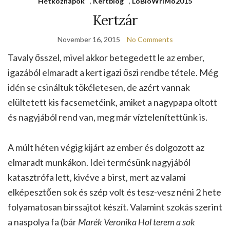
Hétköznapok
,
Kertblog
,
LoBloWriMo2015
Kertzár
November 16, 2015
No Comments
Tavaly ősszel, mivel akkor betegedett le az ember,
igazából elmaradt a kert igazi őszi rendbe tétele. Még
idén se csináltuk tökéletesen, de azért vannak
elültetett kis facsemetéink, amiket a nagypapa oltott
és nagyjából rend van, meg már víztelenítettünk is.
A múlt héten végig kijárt az ember és dolgozott az
elmaradt munkákon. Idei termésünk nagyjából
katasztrófa lett, kivéve a birst, mert az valami
elképesztően sok és szép volt és tesz-vesz néni 2 hete
folyamatosan birssajtot készít. Valamint szokás szerint
a naspolya fa (bár
Marék Veronika Hol terem a sok