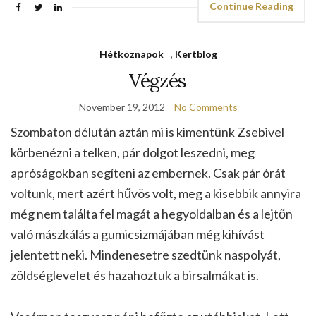
Continue Reading
Hétköznapok
,
Kertblog
Végzés
November 19, 2012
No Comments
Szombaton délután aztán mi is kimentünk Zsebivel
körbenézni a telken, pár dolgot leszedni, meg
apróságokban segíteni az embernek. Csak pár órát
voltunk, mert azért hűvös volt, meg a kisebbik annyira
még nem találta fel magát a hegyoldalban és a lejtőn
való mászkálás a gumicsizmájában még kihívást
jelentett neki. Mindenesetre szedtünk naspolyát,
zöldséglevelet és hazahoztuk a birsalmákat is.