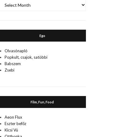
A
múlt
Ego
Olvasónapló
Popkult, csajok, satöbbi
Babszem
Zsebi
Film, Fun, Food
Aeon Flux
Eszter befőz
Kicsi Vú
Otthonka