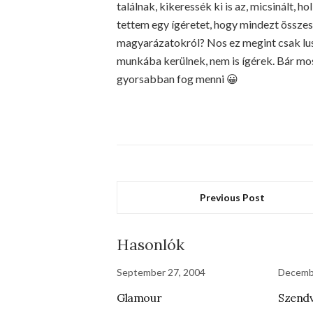
találnak, kikeressék ki is az, micsinált, 
tettem egy ígéretet, hogy mindezt összes
magyarázatokról? Nos ez megint csak lus
munkába kerülnek, nem is ígérek. Bár mos
gyorsabban fog menni 😀
Previous Post
Hasonlók
September 27, 2004
Decemb
Glamour
Szendv