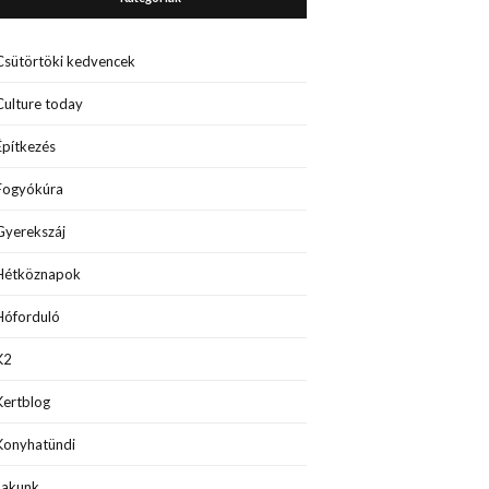
Csütörtöki kedvencek
Culture today
Építkezés
Fogyókúra
Gyerekszáj
Hétköznapok
Hóforduló
K2
Kertblog
Konyhatündi
Lakunk