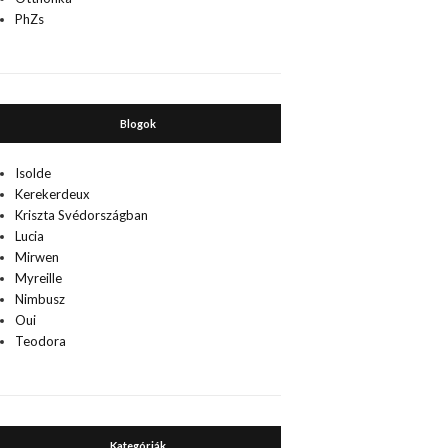
PhZs
Blogok
Isolde
Kerekerdeux
Kriszta Svédországban
Lucia
Mirwen
Myreille
Nimbusz
Oui
Teodora
Kategóriák