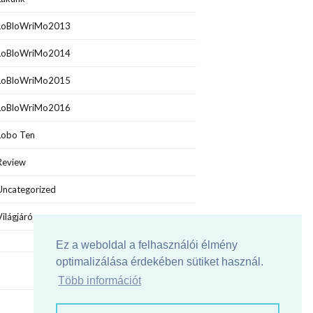
LoBloWriMo2013
LoBloWriMo2014
LoBloWriMo2015
LoBloWriMo2016
Lobo Ten
Review
Uncategorized
Világjáró
Ez a weboldal a felhasználói élmény
optimalizálása érdekében sütiket használ.
Több információt