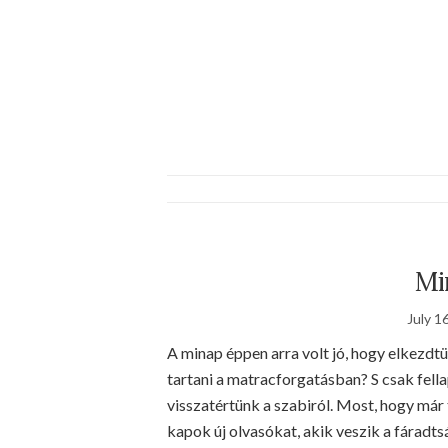
Mi
July 1
A minap éppen arra volt jó, hogy elkezdt
tartani a matracforgatásban? S csak fell
visszatértünk a szabiról. Most, hogy már
kapok új olvasókat, akik veszik a fárad