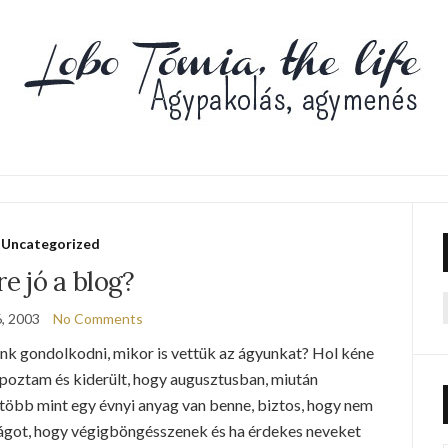
Uncategorized
re jó a blog?
6, 2003
No Comments
f
ünk gondolkodni, mikor is vettük az ágyunkat? Hol kéne
apoztam és kiderült, hogy augusztusban, miután
 több mint egy évnyi anyag van benne, biztos, hogy nem
tságot, hogy végigböngésszenek és ha érdekes neveket