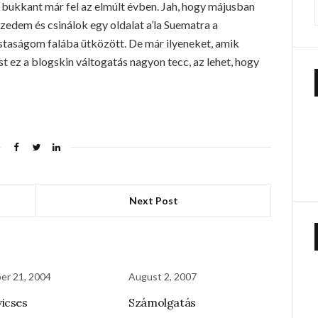
hol bukkant már fel az elmúlt évben. Jah, hogy májusban
zedem és csinálok egy oldalat a’la Suematra a
taságom falába ütközött. De már ilyeneket, amik
t ez a blogskin váltogatás nagyon tecc, az lehet, hogy
Next Post
er 21, 2004
August 2, 2007
icses
Számolgatás