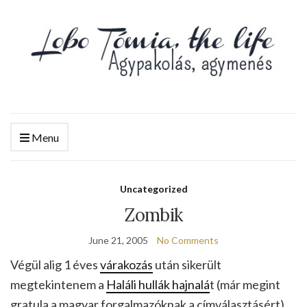
Menu
Uncategorized
Zombik
June 21, 2005
No Comments
Végül alig 1 éves
várakozás
után sikerült
megtekintenem a
Haláli hullák hajnalá
t (már megint
gratula a magyar forgalmazóknak a címválasztásért).