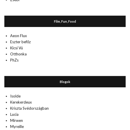
Film, Fun, Food
Aeon Flux
Eszter befőz
Kicsi Vú
Otthonka
PhZs
Blogok
Isolde
Kerekerdeux
Kriszta Svédországban
Lucia
Mirwen
Myreille