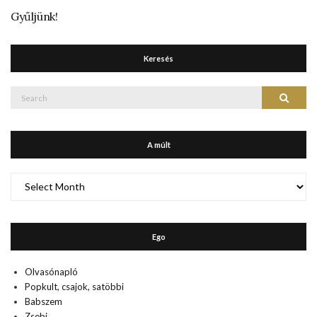
Gyűljünk!
Keresés
Search
Search
for:
A múlt
A
múlt
Ego
Olvasónapló
Popkult, csajok, satöbbi
Babszem
Zsebi