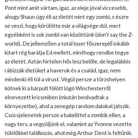
Pont mint amit vártam, igaz, az eleje jóval viccesebb,
ahogy Shaun úgy éli az életét mint egy zombi, s észre
se veszi, hogy körülötte már a világvége dúl, mert
egyébként is sok zombi van közöttünk (don't say the Z-
world). De jellemzően a totál loser főszereplő inkább
kitart rég barátja Ed mellett, minthogy rendbe tegye
az életét. Aztán hirtelen hős lesz belőle, de legalábbis
rábízzák életüket a haverok és a család, igaz, nem
mindenki éli túl a vírust. Végül persze a törzshelyen
kötnek ki a bárpult fölött lógó Winchesterről
elnevezett kricsmiben (miután beolvadtak a
környezetbe), ahol a zenegép random dalokat játszik.
Csúcsjelenetek persze a bakelittel a zombik ellen, a
nagy terv, a vegyüljünk el, valamint az Yvonne vezette
túlélőkkel találkozás, ahol még Arthur Dent is feltűnik.