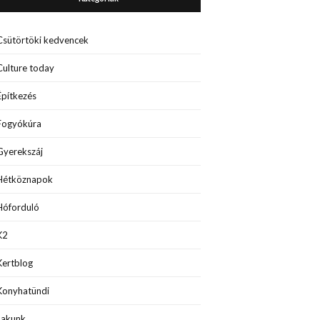
Csütörtöki kedvencek
Culture today
Építkezés
Fogyókúra
Gyerekszáj
Hétköznapok
Hóforduló
K2
Kertblog
Konyhatündi
Lakunk