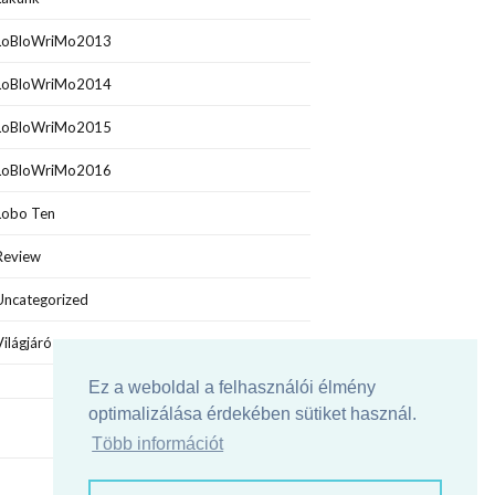
LoBloWriMo2013
LoBloWriMo2014
LoBloWriMo2015
LoBloWriMo2016
Lobo Ten
Review
Uncategorized
Világjáró
Ez a weboldal a felhasználói élmény
optimalizálása érdekében sütiket használ.
Több információt