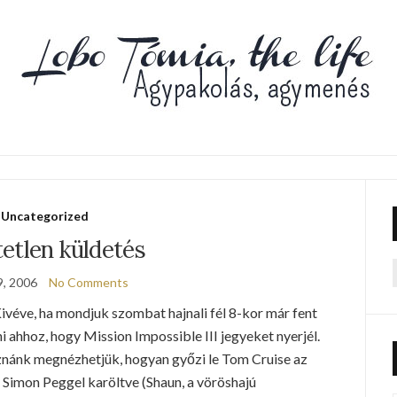
Uncategorized
etlen küldetés
9, 2006
No Comments
f
Kivéve, ha mondjuk szombat hajnali fél 8-kor már fent
ni ahhoz, hogy Mission Impossible III jegyeket nyerjél.
znánk megnézhetjük, hogyan győzi le Tom Cruise az
 Simon Peggel karöltve (Shaun, a vöröshajú