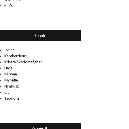
PhZs
Blogok
Isolde
Kerekerdeux
Kriszta Svédországban
Lucia
Mirwen
Myreille
Nimbusz
Oui
Teodora
Kategóriák