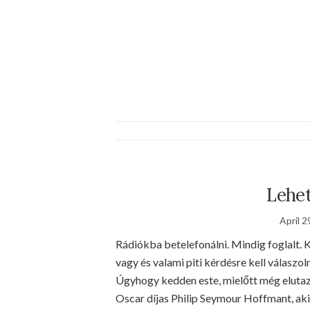
Lehet
April 2
Rádiókba betelefonálni. Mindig foglalt. 
vagy és valami piti kérdésre kell válaszol
Úgyhogy kedden este, mielőtt még eluta
Oscar díjas Philip Seymour Hoffmant, aki