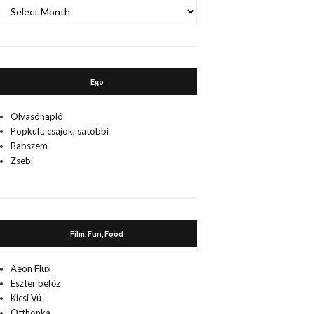
A
múlt
Ego
Olvasónapló
Popkult, csajok, satöbbi
Babszem
Zsebi
Film, Fun, Food
Aeon Flux
Eszter befőz
Kicsi Vú
Otthonka