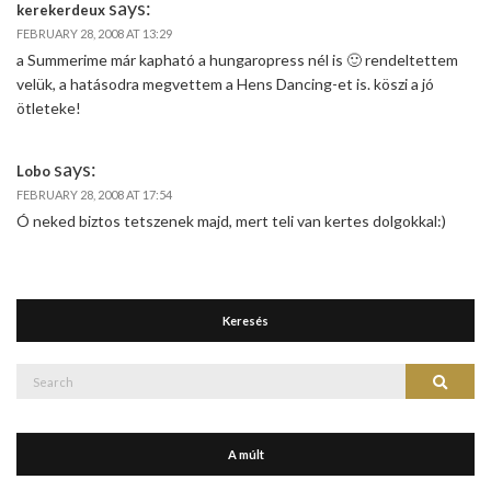
says:
kerekerdeux
FEBRUARY 28, 2008 AT 13:29
a Summerime már kapható a hungaropress nél is 🙂 rendeltettem
velük, a hatásodra megvettem a Hens Dancing-et is. köszi a jó
ötleteke!
says:
Lobo
FEBRUARY 28, 2008 AT 17:54
Ó neked biztos tetszenek majd, mert teli van kertes dolgokkal:)
Keresés
Search
Search
for:
A múlt