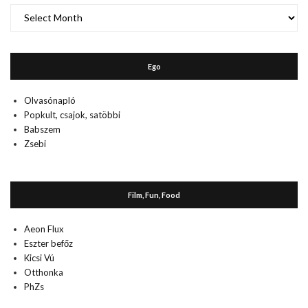
A
múlt
Ego
Olvasónapló
Popkult, csajok, satöbbi
Babszem
Zsebi
Film, Fun, Food
Aeon Flux
Eszter befőz
Kicsi Vú
Otthonka
PhZs