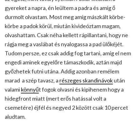
gyereket a napra, én leültem a padra és amíg ő
durmolt olvastam. Most meg amíg mászkált körbe-
körbe a padok körül, miután kivideóztam magam,
olvashattam. Csak néha kellett rápillantani, hogy ne
rágja meg a vaslábat és nyalogassa a pad ülőkéjét.
Tudom persze, ez csak addig fog tartani, amíg el nem
engedi aminek egyelőre támaszkodik, aztán majd
győzhetek futni utána. Addig azonban remélem
marad a szép tavasz, a
részeges skandinávok
után
valami
könnyű
t fogok olvasni és kipihenem hogy a
hidegfront miatt (mert erős hatással volt a
csemetére) éjfél és negyed 2 között csak 10 percet
aludtam.