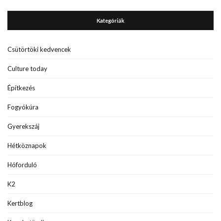
Kategóriák
Csütörtöki kedvencek
Culture today
Építkezés
Fogyókúra
Gyerekszáj
Hétköznapok
Hóforduló
K2
Kertblog