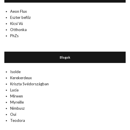
Aeon Flux
Eszter befőz
Kicsi Vú
Otthonka
PhZs
Blogok
Isolde
Kerekerdeux
Kriszta Svédországban
Lucia
Mirwen
Myreille
Nimbusz
Oui
Teodora