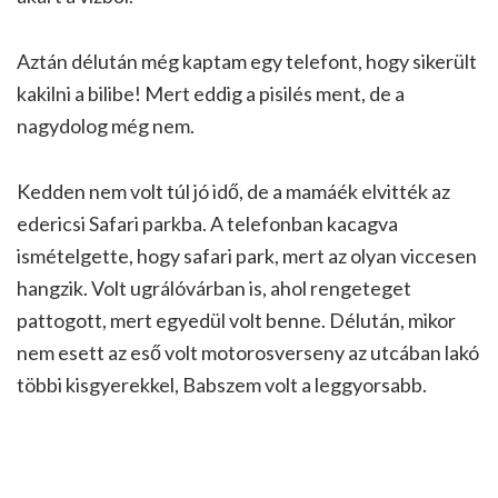
Aztán délután még kaptam egy telefont, hogy sikerült
kakilni a bilibe! Mert eddig a pisilés ment, de a
nagydolog még nem.
Kedden nem volt túl jó idő, de a mamáék elvitték az
edericsi Safari parkba. A telefonban kacagva
ismételgette, hogy safari park, mert az olyan viccesen
hangzik. Volt ugrálóvárban is, ahol rengeteget
pattogott, mert egyedül volt benne. Délután, mikor
nem esett az eső volt motorosverseny az utcában lakó
többi kisgyerekkel, Babszem volt a leggyorsabb.