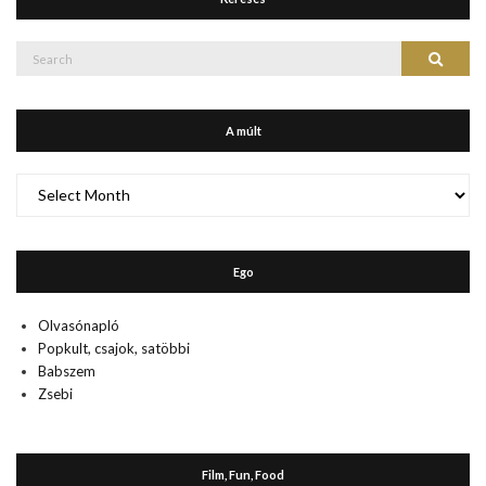
Search
Search
for:
A múlt
A
múlt
Ego
Olvasónapló
Popkult, csajok, satöbbi
Babszem
Zsebi
Film, Fun, Food