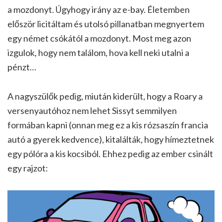
a mozdonyt. Úgyhogy irány az e-bay. Életemben
először licitáltam és utolsó pillanatban megnyertem
egy német csókától a mozdonyt. Most meg azon
izgulok, hogy nem találom, hova kell neki utalni a
pénzt…
A nagyszülők pedig, miután kiderült, hogy a Roary a
versenyautóhoz nem lehet Sissyt semmilyen
formában kapni (onnan meg ez a kis rózsaszín francia
autó a gyerek kedvence), kitalálták, hogy hímeztetnek
egy pólóra a kis kocsiból. Ehhez pedig az ember csinált
egy rajzot: