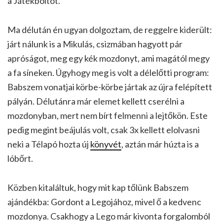
a Játékboltot.
Ma délután én ugyan dolgoztam, de reggelre kiderült:
járt nálunk is a Mikulás, csizmában hagyott pár
apróságot, meg egy kék mozdonyt, ami magától megy
a fa síneken. Úgyhogy meg is volt a délelőtti program:
Babszem vonatjai körbe-körbe jártak az újra felépített
pályán. Délutánra már elemet kellett cserélni a
mozdonyban, mert nem bírt felmenni a lejtőkön. Este
pedig megint beájulás volt, csak 3x kellett elolvasni
neki a Télapó hozta új
könyvét
, aztán már húzta is a
lóbőrt.
Közben kitaláltuk, hogy mit kap tőlünk Babszem
ajándékba: Gordont a Legojához, mivel ő a kedvenc
mozdonya. Csakhogy a Lego már kivonta forgalomból