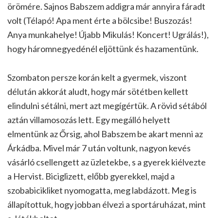
örömére. Sajnos Babszem addigra már annyira fáradt
volt (Télapó! Apa ment érte a bölcsibe! Buszozás!
Anya munkahelye! Újabb Mikulás! Koncert! Ugrálás!),
hogy háromnegyedénél eljöttünk és hazamentünk.
Szombaton persze korán kelt a gyermek, viszont
délután akkorát aludt, hogy már sötétben kellett
elindulni sétálni, mert azt megígértük. A rövid sétából
aztán villamosozás lett. Egy megálló helyett
elmentünk az Őrsig, ahol Babszem be akart menni az
Árkádba. Mivel már 7 után voltunk, nagyon kevés
vásárló csellengett az üzletekbe, s a gyerek kiélvezte
a Hervist. Biciglizett, előbb gyerekkel, majd a
szobabicikliket nyomogatta, meg labdázott. Meg is
állapítottuk, hogy jobban élvezi a sportáruházat, mint