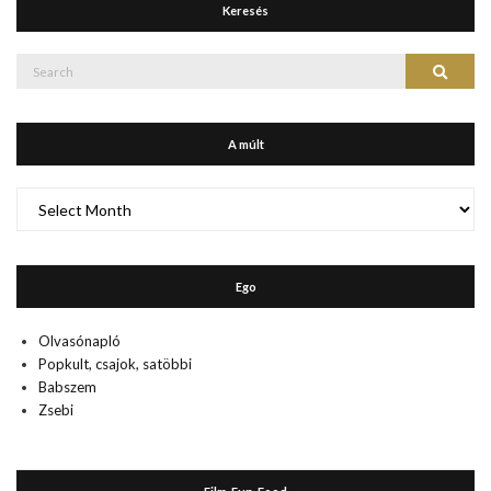
Keresés
Search
Search
for:
A múlt
A
múlt
Ego
Olvasónapló
Popkult, csajok, satöbbi
Babszem
Zsebi