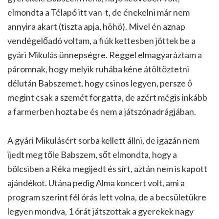
elmondta a Télapó itt van-t, de énekelni már nem
annyira akart (tiszta apja, höhö). Mivel én aznap
vendégelőadó voltam, a fiúk kettesben jöttek be a
gyári Mikulás ünnepségre. Reggel elmagyaráztam a
páromnak, hogy melyik ruhába kéne átöltöztetni
délután Babszemet, hogy csinos legyen, persze ő
megint csak a szemét forgatta, de azért mégis inkább
a farmerben hozta be és nem a játszónadrágjában.
A gyári Mikulásért sorba kellett állni, de igazán nem
ijedt meg tőle Babszem, sőt elmondta, hogy a
bölcsiben a Réka megijedt és sírt, aztán nem is kapott
ajándékot. Utána pedig Alma koncert volt, ami a
program szerint fél órás lett volna, de a becsületükre
legyen mondva, 1 órát játszottak a gyerekek nagy