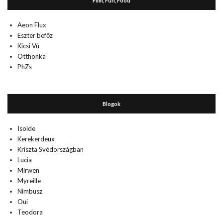
Film, Fun, Food
Aeon Flux
Eszter befőz
Kicsi Vú
Otthonka
PhZs
Blogok
Isolde
Kerekerdeux
Kriszta Svédországban
Lucia
Mirwen
Myreille
Nimbusz
Oui
Teodora