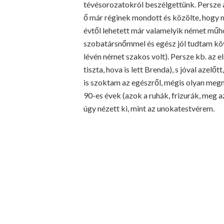
tévésorozatokról beszélgettünk. Persze a
ő már réginek mondott és közölte, hogy 
évtől lehetett már valamelyik német műho
szobatársnőmmel és egész jól tudtam köv
lévén német szakos volt). Persze kb. az
tiszta, hova is lett Brenda), s jóval azelőt
is szoktam az egészről, mégis olyan meg
90-es évek (azok a ruhák, frizurák, meg a
úgy nézett ki, mint az unokatestvérem.