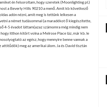
miket én felsoroltam, hogy szeretek (Moonlighting pl.)
most a Beverly Hills 90210 a menő. Amit kb következő
ldas adón nézni, amit meg is tettünk lelkesen a
etni a német tudásommal (a maradékot ő kiegészítette,
 első 4-5 évadot láttam(azaz számomra még mindig nem
t, hogy itthon kitört volna a Melrose Place láz, már kb. le
mosolyogtató az egész, hogy mennyire benne vannak a
z attitűdök) meg az amerikai álom. Ja és David tisztán