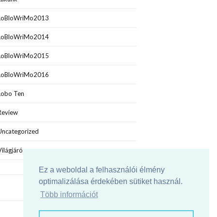
LoBloWriMo2013
LoBloWriMo2014
LoBloWriMo2015
LoBloWriMo2016
Lobo Ten
Review
Uncategorized
Világjáró
Ez a weboldal a felhasználói élmény
optimalizálása érdekében sütiket használ.
Több információt