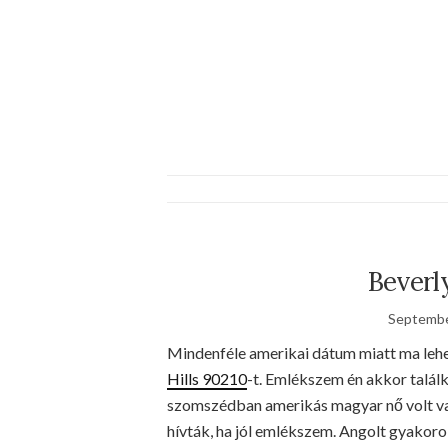
Beverly
Septembe
Mindenféle amerikai dátum miatt ma lehet
Hills 90210
-t. Emlékszem én akkor találk
szomszédban amerikás magyar nő volt val
hívták, ha jól emlékszem. Angolt gyakor