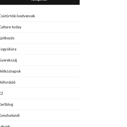
Csütörtöki kedvencek
Culture today
Építkezés
Fogyókúra
Gyerekszáj
Hétköznapok
Hóforduló
K2
Kertblog
Konyhatündi
Lakunk