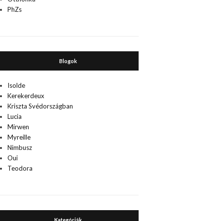
PhZs
Blogok
Isolde
Kerekerdeux
Kriszta Svédországban
Lucia
Mirwen
Myreille
Nimbusz
Oui
Teodora
Kategóriák