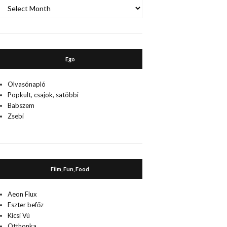
A
múlt
Ego
Olvasónapló
Popkult, csajok, satöbbi
Babszem
Zsebi
Film, Fun, Food
Aeon Flux
Eszter befőz
Kicsi Vú
Otthonka