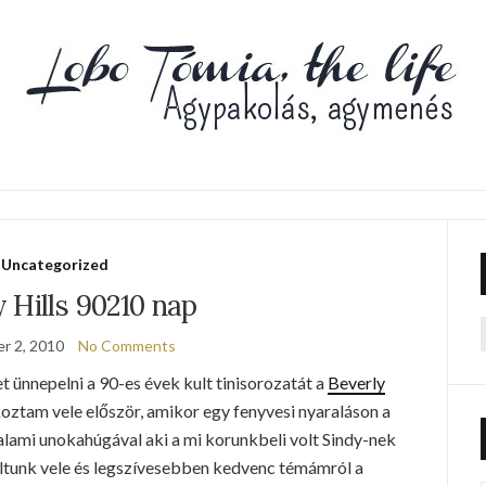
Uncategorized
 Hills 90210 nap
r 2, 2010
No Comments
f
 ünnepelni a 90-es évek kult tinisorozatát a
Beverly
oztam vele először, amikor egy fenyvesi nyaraláson a
ami unokahúgával aki a mi korunkbeli volt Sindy-nek
oltunk vele és legszívesebben kedvenc témámról a