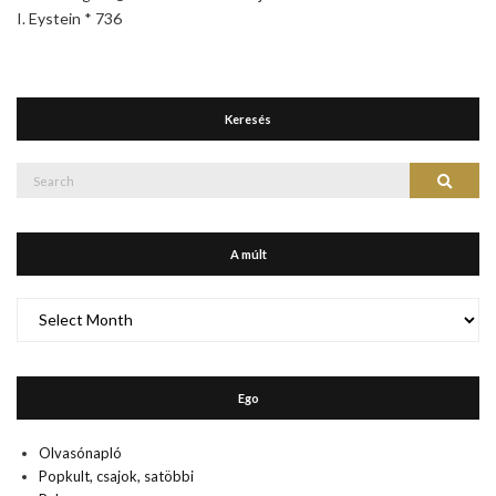
I. Eystein * 736
Keresés
Search
Search
for:
A múlt
A
múlt
Ego
Olvasónapló
Popkult, csajok, satöbbi