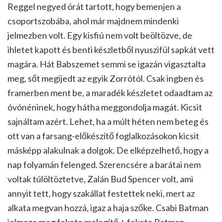
Reggel negyed órát tartott, hogy bemenjen a
csoportszobába, ahol már majdnem mindenki
jelmezben volt. Egy kisfiú nem volt beöltözve, de
ihletet kapott és benti készletből nyuszifül sapkát vett
magára. Hát Babszemet semmi se igazán vigasztalta
meg, sőt megijedt az egyik Zorrótól. Csak ingben és
framerben ment be, a maradék készletet odaadtam az
óvónéninek, hogy hátha meggondolja magát. Kicsit
sajnáltam azért. Lehet, ha a múlt héten nem beteg és
ott van a farsang-előkészítő foglalkozásokon kicsit
másképp alakulnak a dolgok. De elképzelhető, hogy a
nap folyamán felenged. Szerencsére a barátai nem
voltak túlöltöztetve, Zalán Bud Spencer volt, ami
annyit tett, hogy szakállat festettek neki, mert az
alkata megvan hozzá, igaz a haja szőke. Csabi Batman
jelmeze meg fekete melegítő + fekete Batman