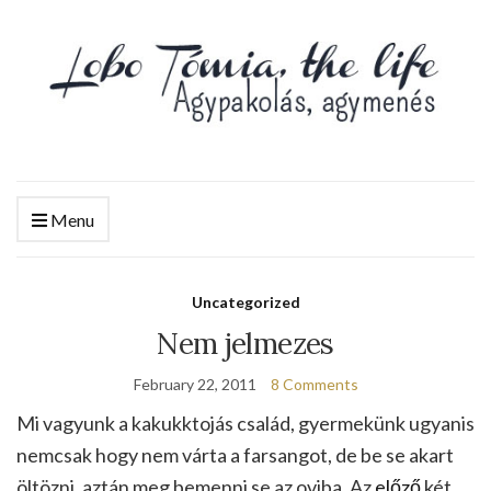
Menu
Uncategorized
Nem jelmezes
February 22, 2011
8 Comments
Mi vagyunk a kakukktojás család, gyermekünk ugyanis
nemcsak hogy nem várta a farsangot, de be se akart
öltözni, aztán meg bemenni se az oviba. Az
előző
két