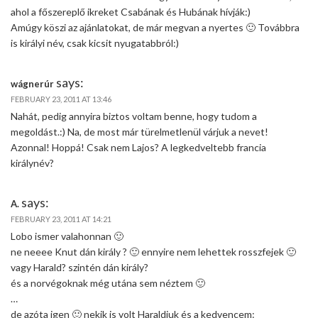
ahol a főszereplő ikreket Csabának és Hubának hívják:)
Amúgy köszi az ajánlatokat, de már megvan a nyertes 🙂 Továbbra
is királyi név, csak kicsit nyugatabbról:)
says:
wágnerúr
FEBRUARY 23, 2011 AT 13:46
Nahát, pedig annyira biztos voltam benne, hogy tudom a
megoldást.:) Na, de most már türelmetlenül várjuk a nevet!
Azonnal! Hoppá! Csak nem Lajos? A legkedveltebb francia
királynév?
says:
A.
FEBRUARY 23, 2011 AT 14:21
Lobo ismer valahonnan 🙂
ne neeee Knut dán király ? 🙂 ennyire nem lehettek rosszfejek 🙂
vagy Harald? szintén dán király?
és a norvégoknak még utána sem néztem 🙂
…
de azóta igen 🙂 nekik is volt Haraldjuk és a kedvencem: