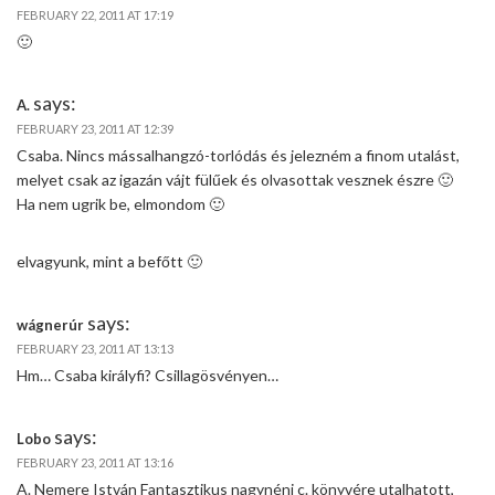
FEBRUARY 22, 2011 AT 17:19
🙂
says:
A.
FEBRUARY 23, 2011 AT 12:39
Csaba. Nincs mássalhangzó-torlódás és jelezném a finom utalást,
melyet csak az igazán vájt fülűek és olvasottak vesznek észre 🙂
Ha nem ugrik be, elmondom 🙂
elvagyunk, mint a befőtt 🙂
says:
wágnerúr
FEBRUARY 23, 2011 AT 13:13
Hm… Csaba királyfi? Csillagösvényen…
says:
Lobo
FEBRUARY 23, 2011 AT 13:16
A. Nemere István Fantasztikus nagynéni c. könyvére utalhatott,