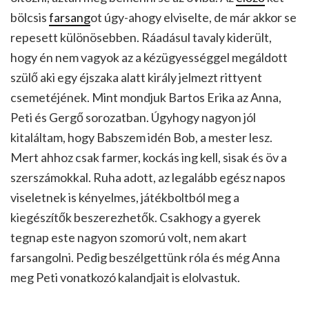
bölcsis
farsang
ot úgy-ahogy elviselte, de már akkor se
repesett különösebben. Ráadásul tavaly kiderült,
hogy én nem vagyok az a kézügyességgel megáldott
szülő aki egy éjszaka alatt király jelmezt rittyent
csemetéjének. Mint mondjuk Bartos Erika az Anna,
Peti és Gergő sorozatban. Úgyhogy nagyon jól
kitaláltam, hogy Babszem idén Bob, a mester lesz.
Mert ahhoz csak farmer, kockás ing kell, sisak és öv a
szerszámokkal. Ruha adott, az legalább egész napos
viseletnek is kényelmes, játékboltból meg a
kiegészítők beszerezhetők. Csakhogy a gyerek
tegnap este nagyon szomorú volt, nem akart
farsangolni. Pedig beszélgettünk róla és még Anna
meg Peti vonatkozó kalandjait is elolvastuk.