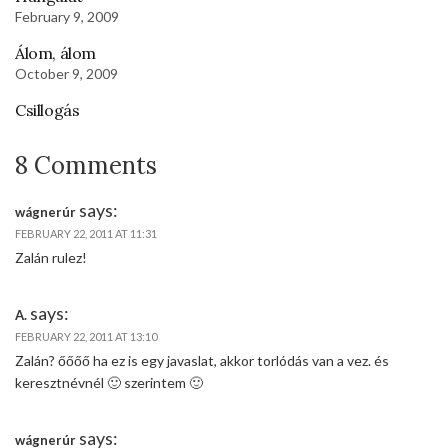
February 9, 2009
Álom, álom
October 9, 2009
Csillogás
8 Comments
says:
wágnerúr
FEBRUARY 22, 2011 AT 11:31
Zalán rulez!
says:
A.
FEBRUARY 22, 2011 AT 13:10
Zalán? őőőő ha ez is egy javaslat, akkor torlódás van a vez. és
keresztnévnél 🙂 szerintem 🙂
says:
wágnerúr