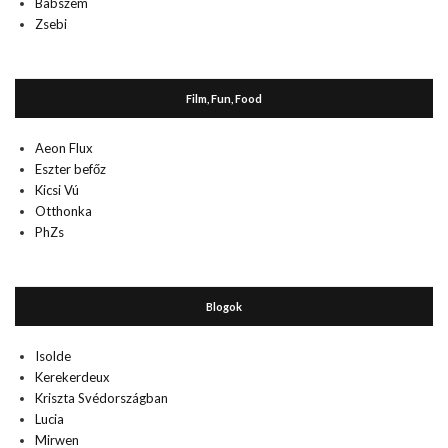
Babszem
Zsebi
Film, Fun, Food
Aeon Flux
Eszter befőz
Kicsi Vú
Otthonka
PhZs
Blogok
Isolde
Kerekerdeux
Kriszta Svédországban
Lucia
Mirwen