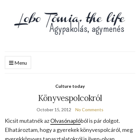
Menu
Culture today
Könyvespolcokról
October 15, 2012
No Comments
Kicsit mutatnék az
Olvasónapló
ból is pár dolgot.
Elhatároztam, hogy a gyerekek könyvespolcáról, meg
gyerekkönyves tapasztalatokról is ilyen-olyan