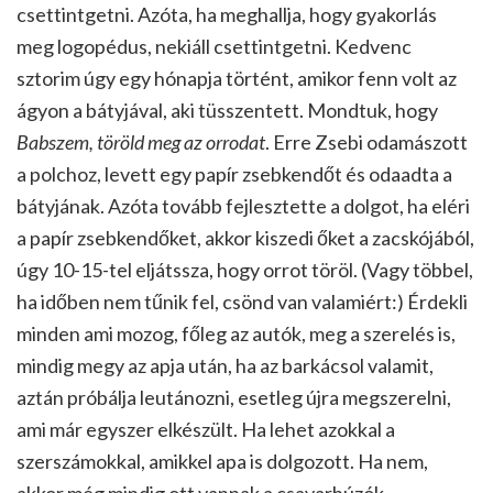
csettintgetni. Azóta, ha meghallja, hogy gyakorlás
meg logopédus, nekiáll csettintgetni. Kedvenc
sztorim úgy egy hónapja történt, amikor fenn volt az
ágyon a bátyjával, aki tüsszentett. Mondtuk, hogy
Babszem, töröld meg az orrodat
. Erre Zsebi odamászott
a polchoz, levett egy papír zsebkendőt és odaadta a
bátyjának. Azóta tovább fejlesztette a dolgot, ha eléri
a papír zsebkendőket, akkor kiszedi őket a zacskójából,
úgy 10-15-tel eljátssza, hogy orrot töröl. (Vagy többel,
ha időben nem tűnik fel, csönd van valamiért:) Érdekli
minden ami mozog, főleg az autók, meg a szerelés is,
mindig megy az apja után, ha az barkácsol valamit,
aztán próbálja leutánozni, esetleg újra megszerelni,
ami már egyszer elkészült. Ha lehet azokkal a
szerszámokkal, amikkel apa is dolgozott. Ha nem,
akkor még mindig ott vannak a csavarhúzók.