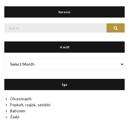
Keresés
Search
Search
for:
A múlt
A
múlt
Ego
Olvasónapló
Popkult, csajok, satöbbi
Babszem
Zsebi