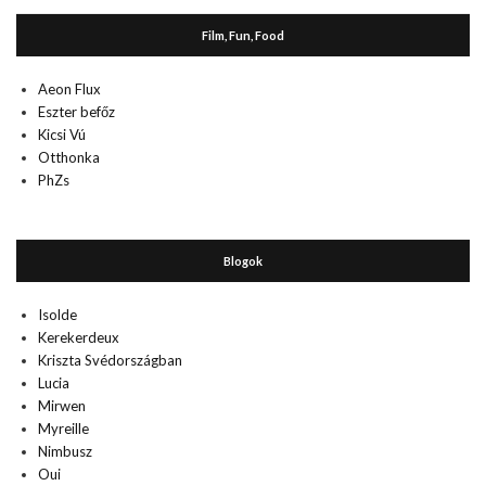
Film, Fun, Food
Aeon Flux
Eszter befőz
Kicsi Vú
Otthonka
PhZs
Blogok
Isolde
Kerekerdeux
Kriszta Svédországban
Lucia
Mirwen
Myreille
Nimbusz
Oui