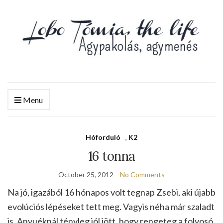
Menu
Hóforduló
,
K2
16 tonna
October 25, 2012
No Comments
Na jó, igazából 16 hónapos volt tegnap Zsebi, aki újabb
evolúciós lépéseket tett meg. Vagyis néha már szaladt
is. Anyuéknál tényleg jól jött, hogy rengeteg a folyosó