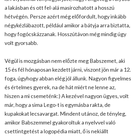
a lakásban és ott fel-alá masírozhatott a hosszú
hétvégén. Persze azért még előfordult, hogy inkább
négykézlábazott, például amikor a bátyja arra biztatta,
hogy fogócskázzanak. Hosszútávon még mindig úgy
volt gyorsabb.
Végül is mozgásban nem előzte meg Babszemet, aki
15 és fél hónaposan kezdett járni, viszont jön már a 12.
foga, úgyhogy abban elég jól állunk. Nagyon figyelmes
és értelmes gyerek, na de hát miért ne lenne az,
hiszen a mi csemeténk:) A kezével nagyon ügyes, volt
már, hogy a sima Lego-t is egymásba rakta, de
kupakokat lecsavargat. Mindent utánoz, de tényleg,
amikor Babszemmel gyakoroltuk a nyelvvel való
csettintgetést a logopédia miatt, ő is nekiállt