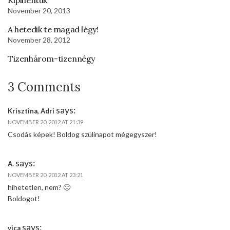
November 20, 2013
A hetedik te magad légy!
November 28, 2012
Tizenhárom-tizennégy
3 Comments
says:
Krisztina, Adri
NOVEMBER 20, 2012 AT 21:39
Csodás képek! Boldog szülinapot mégegyszer!
says:
A.
NOVEMBER 20, 2012 AT 23:21
hihetetlen, nem? 🙂
Boldogot!
says:
vica