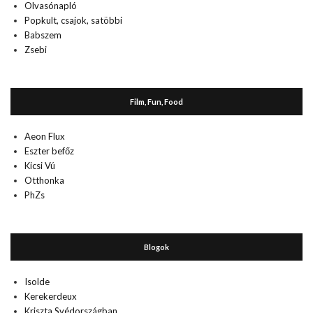
Olvasónapló
Popkult, csajok, satöbbi
Babszem
Zsebi
Film, Fun, Food
Aeon Flux
Eszter befőz
Kicsi Vú
Otthonka
PhZs
Blogok
Isolde
Kerekerdeux
Kriszta Svédországban