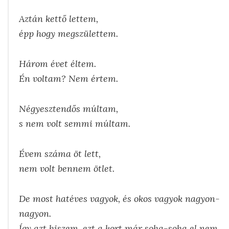
Aztán kettő lettem,
épp hogy megszülettem.
Három évet éltem.
Én voltam? Nem értem.
Négyesztendős múltam,
s nem volt semmi múltam.
Évem száma öt lett,
nem volt bennem ötlet.
De most hatéves vagyok, és okos vagyok nagyon-
nagyon.
Így azt hiszem, ezt a kort már soha-soha el nem