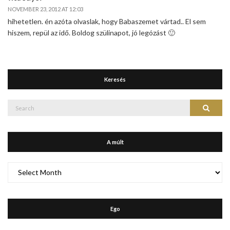
NOVEMBER 23, 2012 AT 12:03
hihetetlen. én azóta olvaslak, hogy Babaszemet vártad.. El sem
hiszem, repül az idő. Boldog szülinapot, jó legózást 🙂
Keresés
Search
Search
for:
A múlt
A
múlt
Ego