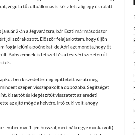
, végül a tűzoltóállomás is kész lett alig egy óra alatt,
 január 2-án a Jégvarázsra, bár Eszti már másodszor
rt jól szórakozott. Először felajánlottam, hogy üljön
m fogja lelőni a poénokat, de Adri azt mondta, hogy őt
ült. Babszemnek is tetszett és a testvéri szeretetről
ették.
napközben kiszedette meg építtetett vasúti meg
l mindent szépen visszapakolt a dobozába. Segítséget
t, kisautót és kiegészítőt visszatett az eredeti
te az ajtó mögé a helyére. Irtó cuki volt, ahogy
(az ember már 1-jén busszal, mert nála ugye munka volt),