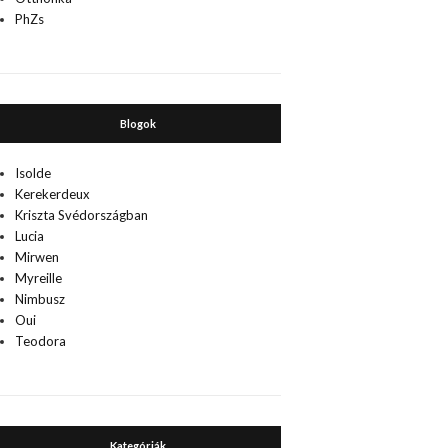
PhZs
Blogok
Isolde
Kerekerdeux
Kriszta Svédországban
Lucia
Mirwen
Myreille
Nimbusz
Oui
Teodora
Kategóriák