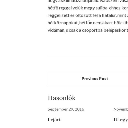
hogy akklimatizálódjanak. Babszem vasár
hétfő reggel velük megy suliba, ehhez k
reggelizett és öltözött fel a fiatalúr, mi
hétköznapokat, hétfőn nem akart bölcsibe 
vidáman, s csak a csoportba belépéskor t
Previous Post
Hasonlók
September 29, 2016
Novemb
Lejárt
Itt egy