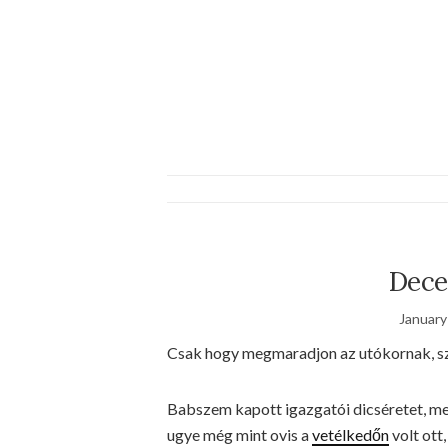
Dece
January
Csak hogy megmaradjon az utókornak, sz
Babszem kapott igazgatói dicséretet, mer
ugye még mint ovis a
vetélkedőn
volt ott,