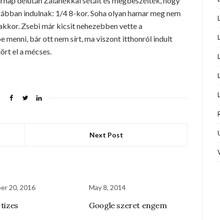
nap délután Zalánékkal sétált és megbeszélték, hogy
orábban indulnak: 1/4 8-kor. Soha olyan hamar meg nem
nt akkor. Zsebi már kicsit nehezebben vette a
menni, bár ott nem sírt, ma viszont itthonról indult
ört el a mécses.
Next Post
er 20, 2016
May 8, 2014
 tizes
Google szeret engem