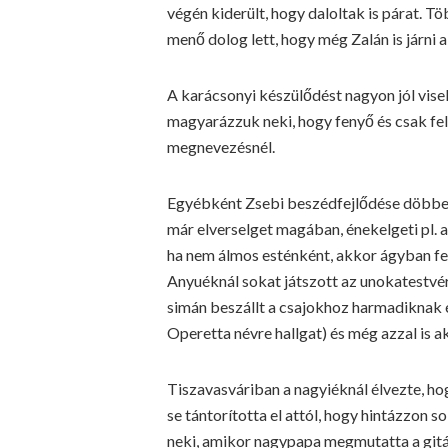
végén kiderült, hogy daloltak is párat. T
menő dolog lett, hogy még Zalán is járni a
A karácsonyi készülődést nagyon jól vise
magyarázzuk neki, hogy fenyő és csak feld
megnevezésnél.
Egyébként Zsebi beszédfejlődése döbbene
már elverselget magában, énekelgeti pl. 
ha nem álmos esténként, akkor ágyban fe
Anyuéknál sokat játszott az unokatestvé
simán beszállt a csajokhoz harmadiknak és
Operetta névre hallgat) és még azzal is ak
Tiszavasváriban a nagyiéknál élvezte, hog
se tántorította el attól, hogy hintázzon 
neki, amikor nagypapa megmutatta a gitár