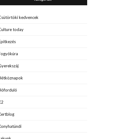
Csütörtöki kedvencek
Culture today
Építkezés
Fogyókúra
Gyerekszáj
Hétköznapok
Hóforduló
K2
Kertblog
Konyhatündi
Lakunk