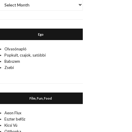
A
múlt
Ego
Olvasónapló
Popkult, csajok, satöbbi
Babszem
Zsebi
Film, Fun, Food
Aeon Flux
Eszter befőz
Kicsi Vú
Otthonka