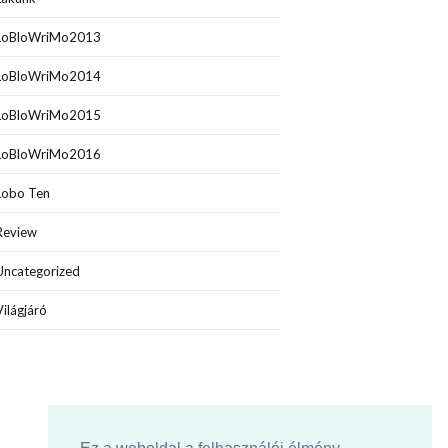
LoBloWriMo2013
LoBloWriMo2014
LoBloWriMo2015
LoBloWriMo2016
Lobo Ten
Review
Uncategorized
Világjáró