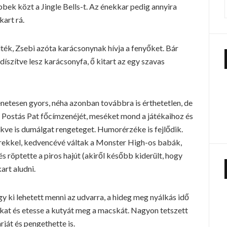
öbbek közt a Jingle Bells-t. Az énekkar pedig annyira
kart rá.
lték, Zsebi azóta karácsonynak hívja a fenyőket. Bár
íszítve lesz karácsonyfa, ő kitart az egy szavas
tesen gyors, néha azonban továbbra is érthetetlen, de
a Postás Pat főcímzenéjét, meséket mond a játékaihoz és
kve is dumálgat rengeteget. Humorérzéke is fejlődik.
rekkel, kedvencévé váltak a Monster High-os babák,
 röptette a piros hajút (akiről később kiderült, hogy
art aludni.
y ki lehetett menni az udvarra, a hideg meg nyálkás idő
sokat és etesse a kutyát meg a macskát. Nagyon tetszett
ját és pengethette is.