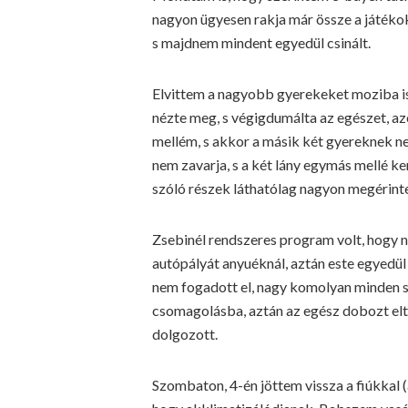
nagyon ügyesen rakja már össze a játékokat
s majdnem mindent egyedül csinált.
Elvittem a nagyobb gyerekeket moziba is
nézte meg, s végigdumálta az egészet, azé
mellém, s akkor a másik két gyereknek ne
nem zavarja, s a két lány egymás mellé ker
szóló részek láthatólag nagyon megérint
Zsebinél rendszeres program volt, hogy 
autópályát anyuéknál, aztán este egyedü
nem fogadott el, nagy komolyan minden sín
csomagolásba, aztán az egész dobozt eltet
dolgozott.
Szombaton, 4-én jöttem vissza a fiúkkal 