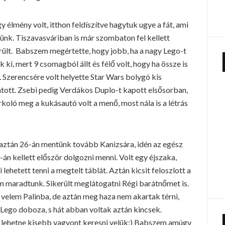
lmény volt, itthon feldíszítve hagytuk ugye a fát, ami
tünk. Tiszavasváriban is már szombaton fel kellett
ikerült. Babszem megértette, hogy jobb, ha a nagy Lego-t
ki, mert 9 csomagból állt és félő volt, hogy ha össze is
. Szerencsére volt helyette Star Wars bolygó kis
hatott. Zsebi pedig Verdákos Duplo-t kapott elsősorban,
koló meg a kukásautó volt a menő, most nála is a létrás
n, aztán 26-án mentünk tovább Kanizsára, idén az egész
-án kellett először dolgozni menni. Volt egy éjszaka,
lehetett tenni a megtelt táblát. Aztán kicsit feloszlott a
m maradtunk. Sikerült meglátogatni Régi barátnőmet is.
i velem Palinba, de aztán meg haza nem akartak térni,
i Lego doboza, s hát abban voltak aztán kincsek.
 lehetne kisebb vagyont keresni velük:) Babszem amúgy