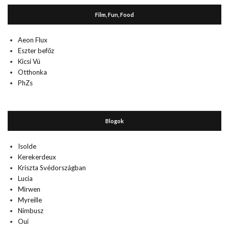
Film, Fun, Food
Aeon Flux
Eszter befőz
Kicsi Vú
Otthonka
PhZs
Blogok
Isolde
Kerekerdeux
Kriszta Svédországban
Lucia
Mirwen
Myreille
Nimbusz
Oui