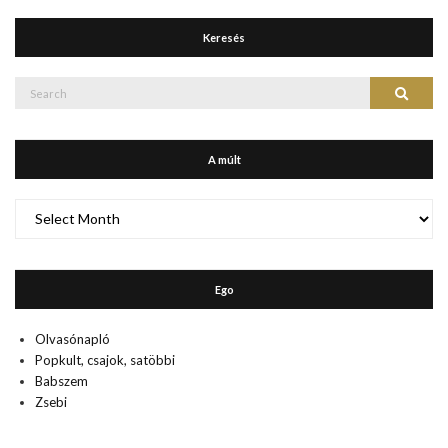
Keresés
Search
Search
for:
A múlt
A
múlt
Ego
Olvasónapló
Popkult, csajok, satöbbi
Babszem
Zsebi