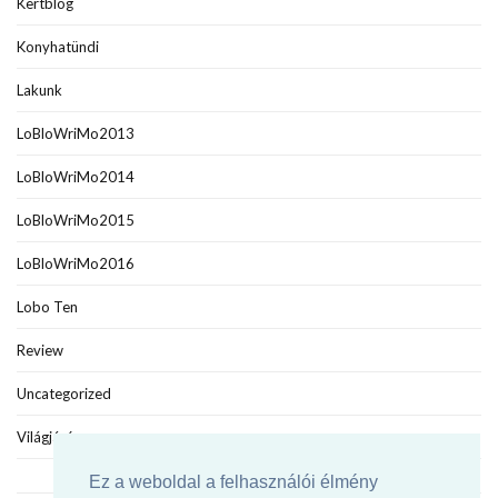
Kertblog
Konyhatündi
Lakunk
LoBloWriMo2013
LoBloWriMo2014
LoBloWriMo2015
LoBloWriMo2016
Lobo Ten
Review
Uncategorized
Világjáró
Ez a weboldal a felhasználói élmény