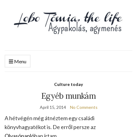
Menu
Culture today
Egyéb munkám
April 15, 2014
No Comments
A hétvégén még átnéztem egy családi
könyvhagyatékot is. De erről persze az
Olvasónapló
ban írtam.