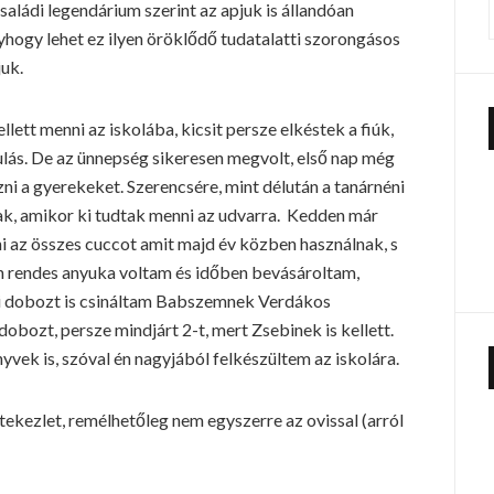
saládi legendárium szerint az apjuk is állandóan
hogy lehet ez ilyen öröklődő tudatalatti szorongásos
juk.
ett menni az iskolába, kicsit persze elkéstek a fiúk,
ulás. De az ünnepség sikeresen megvolt, első nap még
ozni a gyerekeket. Szerencsére, mint délután a tanárnéni
ak, amikor ki tudtak menni az udvarra. Kedden már
ni az összes cuccot amit majd év közben használnak, s
en rendes anyuka voltam és időben bevásároltam,
i dobozt is csináltam Babszemnek Verdákos
obozt, persze mindjárt 2-t, mert Zsebinek is kellett.
ek is, szóval én nagyjából felkészültem az iskolára.
tekezlet, remélhetőleg nem egyszerre az ovissal (arról