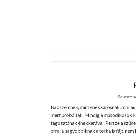
Septembe
Babszemnek, mint énekkarosnak, már augu
mert próbáltak. Mindig a másodikosok kös
tagozatának énekkarával. Persze a szüne
orra, a nagyobbiknak a torka is fájt, nem 