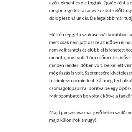
azért elment és ott fogták. Egyébként a c
megbetegedett a tanév kezdete előtt, úgy
dolog lesz nálunk is. De legalább már tud
Hétfőn reggel a szokásosnál korábban kell
mert csak nem jött össze az időben elind
nem volt tanítás és előbb el is lehetett h
mondta, pont volt 1 óra esőmentes idősz
minden rendes időben volt, be kellett vin
még úszás is volt. Szerencsére kivételes
felcímkéztem mindent. Sőt még technika
csomagolópapírral borítva be egy cipős-d
Már szombaton be voltak kötve a tankönyv
Majd persze lesz már jövő héten szülői ér
majd külön írok amúgy).