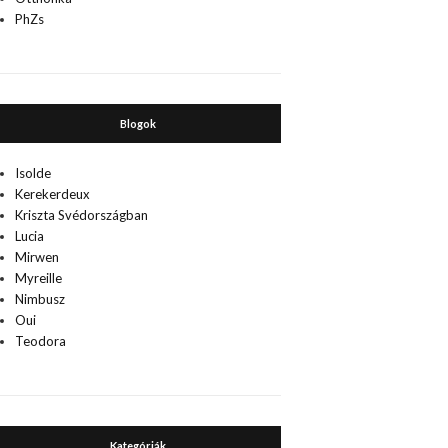
PhZs
Blogok
Isolde
Kerekerdeux
Kriszta Svédországban
Lucia
Mirwen
Myreille
Nimbusz
Oui
Teodora
Kategóriák