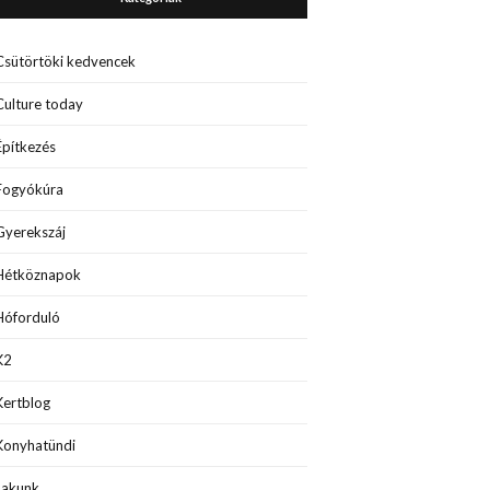
Csütörtöki kedvencek
Culture today
Építkezés
Fogyókúra
Gyerekszáj
Hétköznapok
Hóforduló
K2
Kertblog
Konyhatündi
Lakunk