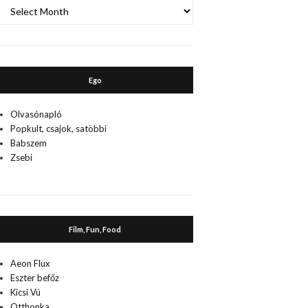
A
múlt
Ego
Olvasónapló
Popkult, csajok, satöbbi
Babszem
Zsebi
Film, Fun, Food
Aeon Flux
Eszter befőz
Kicsi Vú
Otthonka