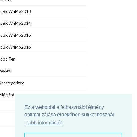
LoBloWriMo2013
LoBloWriMo2014
LoBloWriMo2015
LoBloWriMo2016
Lobo Ten
Review
Uncategorized
Világjáró
Ez a weboldal a felhasználói élmény
optimalizálása érdekében sütiket használ.
Több információt