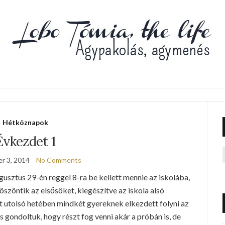
Hétköznapok
Évkezdet 1
r 3, 2014
No Comments
f
sztus 29-én reggel 8-ra be kellett mennie az iskolába,
zöntik az elsősöket, kiegészítve az iskola alsó
t utolsó hetében mindkét gyereknek elkezdett folyni az
is gondoltuk, hogy részt fog venni akár a próbán is, de