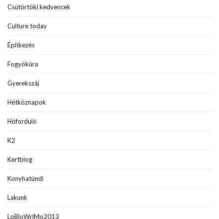
Csütörtöki kedvencek
Culture today
Építkezés
Fogyókúra
Gyerekszáj
Hétköznapok
Hóforduló
K2
Kertblog
Konyhatündi
Lakunk
LoBloWriMo2013