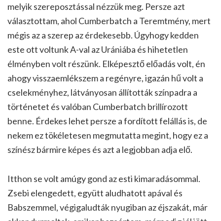
melyik szereposztással nézzük meg. Persze azt
választottam, ahol Cumberbatch a Teremtmény, mert
mégis az a szerep az érdekesebb. Úgyhogy kedden
este ott voltunk A-val az Urániába és hihetetlen
élményben volt részünk. Elképesztő előadás volt, én
ahogy visszaemlékszem a regényre, igazán hű volt a
cselekményhez, látványosan állították színpadra a
történetet és valóban Cumberbatch brillírozott
benne. Érdekes lehet persze a fordított felállás is, de
nekem ez tökéletesen megmutatta megint, hogy ez a
színész bármire képes és azt a legjobban adja elő.
Itthon se volt amúgy gond az esti kimaradásommal.
Zsebi elengedett, együtt aludhatott apával és
Babszemmel, végigaludták nyugiban az éjszakát, már