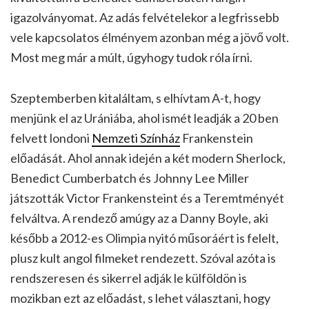
igazolványomat. Az adás felvételekor a legfrissebb
vele kapcsolatos élményem azonban még a jövő volt.
Most meg már a múlt, úgyhogy tudok róla írni.
Szeptemberben kitaláltam, s elhívtam A-t, hogy
menjünk el az Urániába, ahol ismét leadják a 20 ben
felvett londoni
Nemzeti Színház
Frankenstein
előadását. Ahol annak idején a két modern Sherlock,
Benedict Cumberbatch és Johnny Lee Miller
játszották Victor Frankensteint és a Teremtményét
felváltva. A rendező amúgy az a Danny Boyle, aki
később a 2012-es Olimpia nyitó műsoráért is felelt,
plusz kult angol filmeket rendezett. Szóval azóta is
rendszeresen és sikerrel adják le külföldön is
mozikban ezt az előadást, s lehet választani, hogy