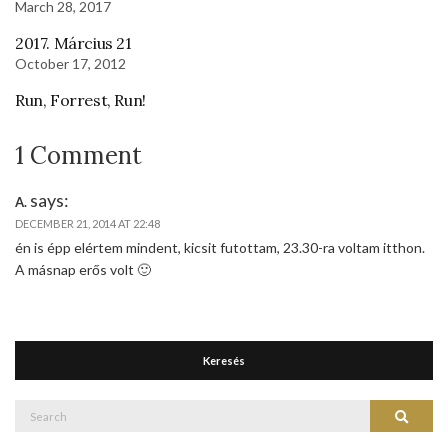
March 28, 2017
2017. Március 21
October 17, 2012
Run, Forrest, Run!
1 Comment
says:
A.
DECEMBER 21, 2014 AT 22:48
én is épp elértem mindent, kicsit futottam, 23.30-ra voltam itthon.
A másnap erős volt 🙂
Keresés
Search
Search
for: