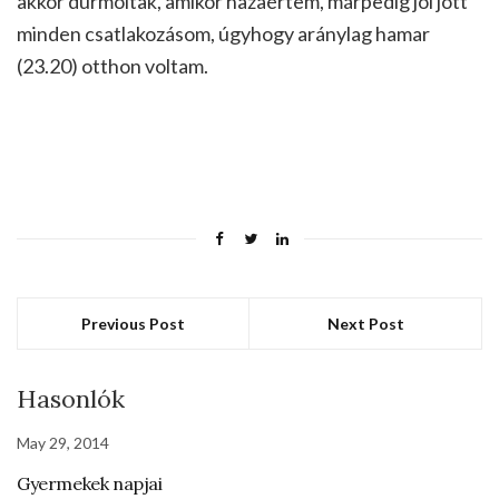
akkor durmoltak, amikor hazaértem, márpedig jól jött
minden csatlakozásom, úgyhogy aránylag hamar
(23.20) otthon voltam.
Previous Post
Next Post
Hasonlók
May 29, 2014
Gyermekek napjai