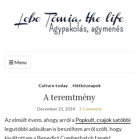
Menu
Culture today
,
Hétköznapok
A teremtmény
December 21, 2014
1 Comment
Az elmúlt évem, ahogy arról a
Popkult, csajok satöbbi
legutóbbi adásában is beszéltem arról szólt, hogy
kiváltottam a Benedict Cumberbatch fangirl