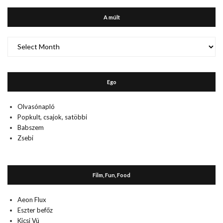
A múlt
A
múlt
Ego
Olvasónapló
Popkult, csajok, satöbbi
Babszem
Zsebi
Film, Fun, Food
Aeon Flux
Eszter befőz
Kicsi Vú