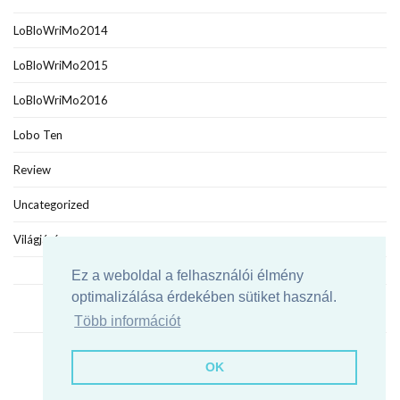
LoBloWriMo2014
LoBloWriMo2015
LoBloWriMo2016
Lobo Ten
Review
Uncategorized
Világjáró
Ez a weboldal a felhasználói élmény
optimalizálása érdekében sütiket használ.
Több információt
Agypakolás
OK