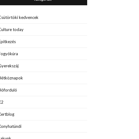
Csütörtöki kedvencek
Culture today
Építkezés
Fogyókúra
Gyerekszáj
Hétköznapok
Hóforduló
K2
Kertblog
Konyhatündi
Lakunk