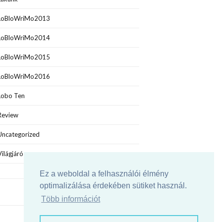
LoBloWriMo2013
LoBloWriMo2014
LoBloWriMo2015
LoBloWriMo2016
Lobo Ten
Review
Uncategorized
Világjáró
Ez a weboldal a felhasználói élmény
optimalizálása érdekében sütiket használ.
Több információt