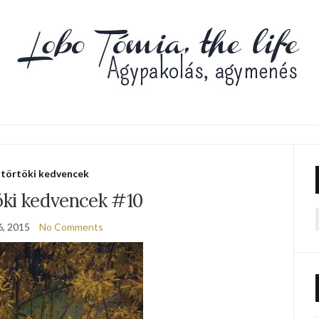
törtöki kedvencek
öki kedvencek #10
6, 2015
No Comments
f