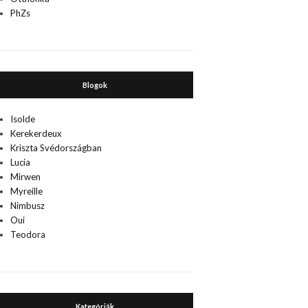
PhZs
Blogok
Isolde
Kerekerdeux
Kriszta Svédországban
Lucia
Mirwen
Myreille
Nimbusz
Oui
Teodora
Kategóriák