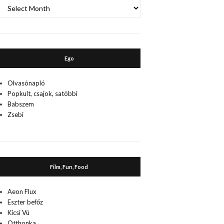
A
múlt
Ego
Olvasónapló
Popkult, csajok, satöbbi
Babszem
Zsebi
Film, Fun, Food
Aeon Flux
Eszter befőz
Kicsi Vú
Otthonka