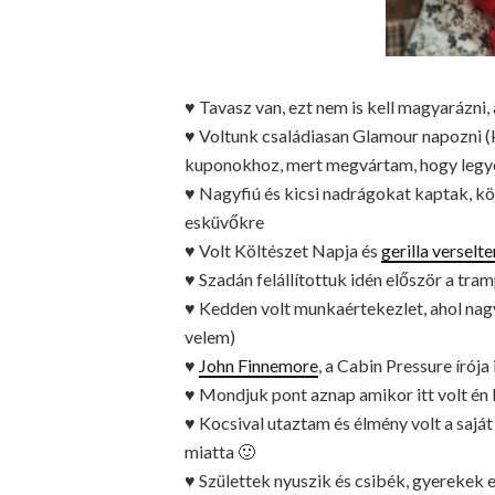
♥ Tavasz van, ezt nem is kell magyarázni, a
♥ Voltunk családiasan Glamour napozni (k
kuponokhoz, mert megvártam, hogy legye
♥ Nagyfiú és kicsi nadrágokat kaptak, kö
esküvőkre
♥ Volt Költészet Napja és
gerilla verselt
♥ Szadán felállítottuk idén először a tram
♥ Kedden volt munkaértekezlet, ahol nag
velem)
♥
John Finnemore
, a Cabin Pressure írója
♥ Mondjuk pont aznap amikor itt volt é
♥ Kocsival utaztam és élmény volt a saját
miatta 🙂
♥ Születtek nyuszik és csibék, gyerekek