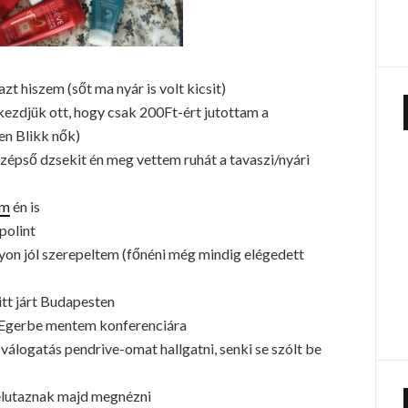
zt hiszem (sőt ma nyár is volt kicsit)
ezdjük ott, hogy csak 200Ft-ért jutottam a
n Blikk nők)
zépső dzsekit én meg vettem ruhát a tavaszi/nyári
em
én is
polint
yon jól szerepeltem (főnéni még mindig elégedett
 itt járt Budapesten
n Egerbe mentem konferenciára
 válogatás pendrive-omat hallgatni, senki se szólt be
 elutaznak majd megnézni