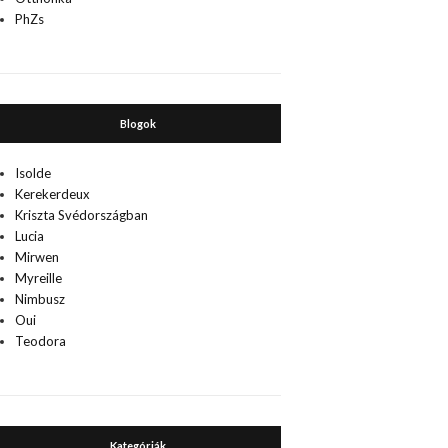
PhZs
Blogok
Isolde
Kerekerdeux
Kriszta Svédországban
Lucia
Mirwen
Myreille
Nimbusz
Oui
Teodora
Kategóriák