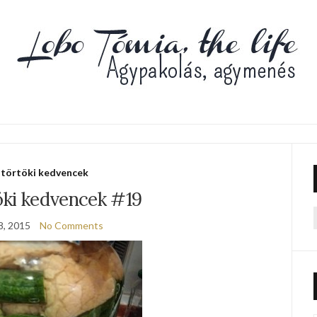
törtöki kedvencek
öki kedvencek #19
8, 2015
No Comments
f