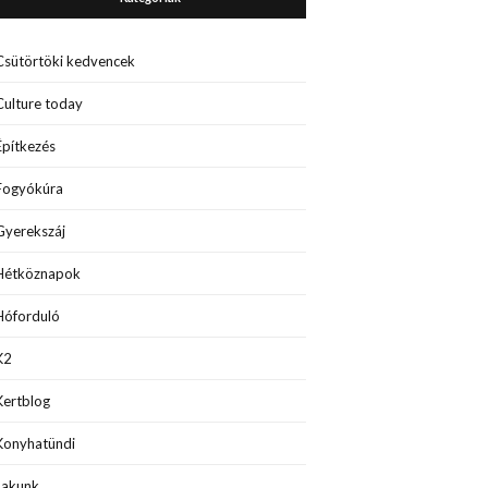
Csütörtöki kedvencek
Culture today
Építkezés
Fogyókúra
Gyerekszáj
Hétköznapok
Hóforduló
K2
Kertblog
Konyhatündi
Lakunk