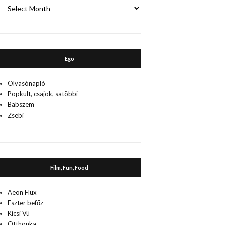
A
múlt
Ego
Olvasónapló
Popkult, csajok, satöbbi
Babszem
Zsebi
Film, Fun, Food
Aeon Flux
Eszter befőz
Kicsi Vú
Otthonka