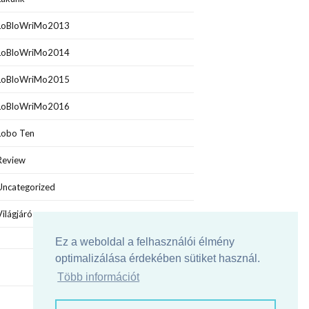
LoBloWriMo2013
LoBloWriMo2014
LoBloWriMo2015
LoBloWriMo2016
Lobo Ten
Review
Uncategorized
Világjáró
Ez a weboldal a felhasználói élmény
optimalizálása érdekében sütiket használ.
Több információt