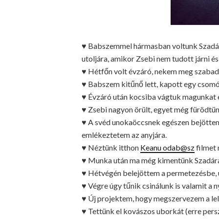
♥ Babszemmel hármasban voltunk Szadán,
utoljára, amikor Zsebi nem tudott járni 
♥ Hétfőn volt évzáró, nekem meg szabad
♥ Babszem kitűnő lett, kapott egy csomó o
♥ Évzáró után kocsiba vágtuk magunkat é
♥ Zsebi nagyon örült, egyet még fürödtün
♥ A svéd unokaöccsnek egészen bejöttem
emlékeztetem az anyjára.
♥ Néztünk itthon
Keanu odab@sz
filmet
♥ Munka után ma még kimentünk Szadár
♥ Hétvégén belejöttem a permetezésbe, 
♥ Végre úgy tűnik csinálunk is valamit a
♥ Új projektem, hogy megszervezem a lel
♥ Tettünk el kovászos uborkát (erre persz