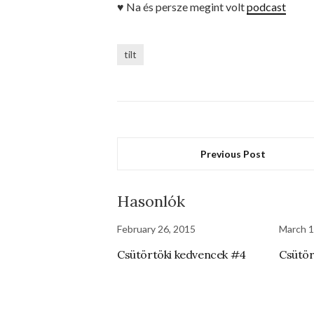
♥ Na és persze megint volt
podcast
tilt
Previous Post
Hasonlók
February 26, 2015
March 1
Csütörtöki kedvencek #4
Csütör