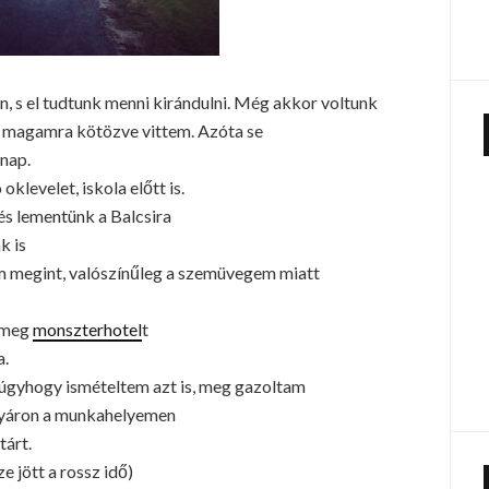
 s el tudtunk menni kirándulni. Még akkor voltunk
és magamra kötözve vittem. Azóta se
nap.
klevelet, iskola előtt is.
s lementünk a Balcsira
k is
 megint, valószínűleg a szemüvegem miatt
 meg
monszterhotel
t
a.
úgyhogy ismételtem azt is, meg gazoltam
 nyáron a munkahelyemen
tárt.
e jött a rossz idő)