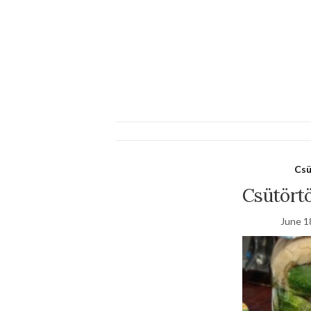
Csü
Csütört
June 1