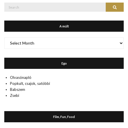
Search
Search
for:
A múlt
A
múlt
Ego
Olvasónapló
Popkult, csajok, satöbbi
Babszem
Zsebi
Film, Fun, Food