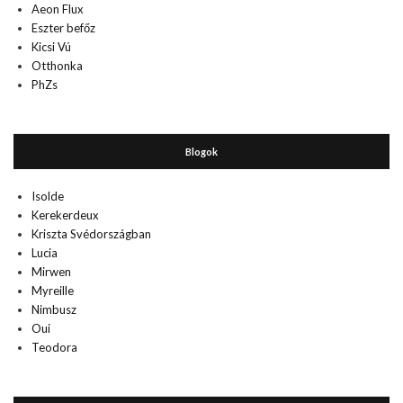
Aeon Flux
Eszter befőz
Kicsi Vú
Otthonka
PhZs
Blogok
Isolde
Kerekerdeux
Kriszta Svédországban
Lucia
Mirwen
Myreille
Nimbusz
Oui
Teodora