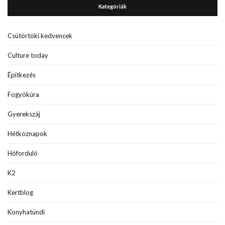
Kategóriák
Csütörtöki kedvencek
Culture today
Építkezés
Fogyókúra
Gyerekszáj
Hétköznapok
Hóforduló
K2
Kertblog
Konyhatündi