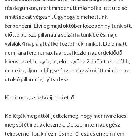
részlegünkön, mert mindenütt máshol kellett utolsó
simításokat végezni. Úgyhogy elmehettünk
körbenézni. Elvileg majd október közepén nyitunk ott,
előtte persze pillanatra se zárhatunk be és majd
valakik 4 nap alatt átköltöztetnek minket. De emiatt
nem fáj a fejem, max faarccal közlöm az érdeklődő
kliensekkel, hogy igen, elmegyünk 2 épülettel odébb,
de ne izguljon, addig se fogunk bezárni, itt minden az
utolsó pillanatig nyitva lesz.
Kicsit meg szoktak ijedni ettől.
Kollégák meg attól ijedtek meg, hogy mennyire kicsi
meg sötét irodák lesznek. De szerintem az egész
teljesen jól fog kinézni és menő lesz és engem nem