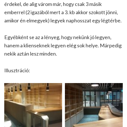
érdekel, de alig várom már, hogy csak 3 másik
emberrel (2 igazából mert a 3. kb akkor szokott jönni,
amikor én elmegyek) legyek naphosszat egy légtérbe.
Egyébként se az a lényeg, hogy nekünk jó legyen,
hanem a klienseknek legyen elég sok helye. Márpedig
nekik aztán lesz minden.
Illusztráció: