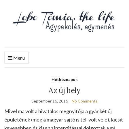
Menu
Hétköznapok
Az új hely
September 16, 2016
No Comments
Mivel ma volt a hivatalos megnyitója a gyár két új
épületének (még a magyar sajtó is teli volt vele), kicsit
kevesebben és kisebb intenzitással dolgoztak a mi