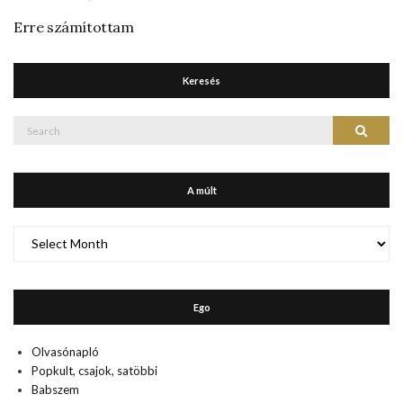
Erre számítottam
Keresés
Search
Search
for:
A múlt
A
múlt
Ego
Olvasónapló
Popkult, csajok, satöbbi
Babszem