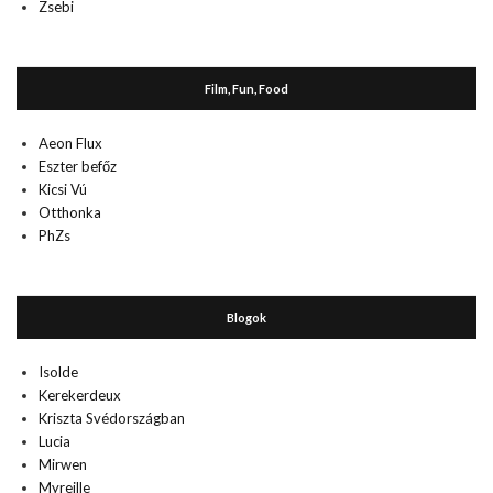
Zsebi
Film, Fun, Food
Aeon Flux
Eszter befőz
Kicsi Vú
Otthonka
PhZs
Blogok
Isolde
Kerekerdeux
Kriszta Svédországban
Lucia
Mirwen
Myreille