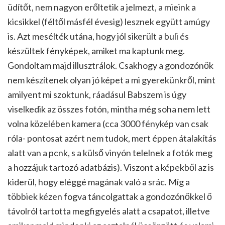
üdítőt, nem nagyon erőltetik a jelmezt, a mieink a
kicsikkel (féltől másfél évesig) lesznek együtt amúgy
is. Azt mesélték utána, hogy jól sikerült a buli és
készültek fényképek, amiket ma kaptunk meg.
Gondoltam majd illusztrálok. Csakhogy a gondozónők
nem készítenek olyan jó képet a mi gyerekünkről, mint
amilyent mi szoktunk, ráadásul Babszem is úgy
viselkedik az összes fotón, mintha még soha nem lett
volna közelében kamera (cca 3000 fénykép van csak
róla- pontosat azért nem tudok, mert éppen átalakítás
alatt van a pcnk, s a külső vinyón telelnek a fotók meg
a hozzájuk tartozó adatbázis). Viszont a képekből az is
kiderül, hogy eléggé magának való a srác. Míg a
többiek kézen fogva táncolgattak a gondozónőkkel ő
távolról tartotta megfigyelés alatt a csapatot, illetve