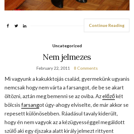
Continue Reading
Uncategorized
Nem jelmezes
February 22, 2011
8 Comments
Mi vagyunk a kakukktojás család, gyermekünk ugyanis
nemcsak hogy nem várta a farsangot, de be se akart
öltözni, aztán meg bemenni se az oviba. Az
előző
két
bölcsis
farsang
ot úgy-ahogy elviselte, de már akkor se
repesett különösebben. Ráadásul tavaly kiderült,
hogy én nem vagyok az a kézügyességgel megáldott
szülő aki egy éjszaka alatt király jelmezt rittyent