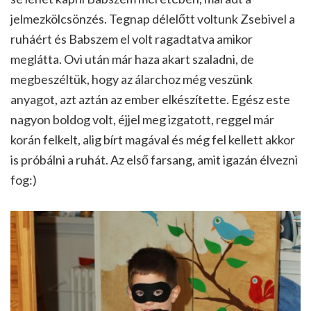
jelmezkölcsönzés. Tegnap délelőtt voltunk Zsebivel a
ruháért és Babszem el volt ragadtatva amikor
meglátta. Ovi után már haza akart szaladni, de
megbeszéltük, hogy az álarchoz még veszünk
anyagot, azt aztán az ember elkészítette. Egész este
nagyon boldog volt, éjjel meg izgatott, reggel már
korán felkelt, alig bírt magával és még fel kellett akkor
is próbálni a ruhát. Az első farsang, amit igazán élvezni
fog:)