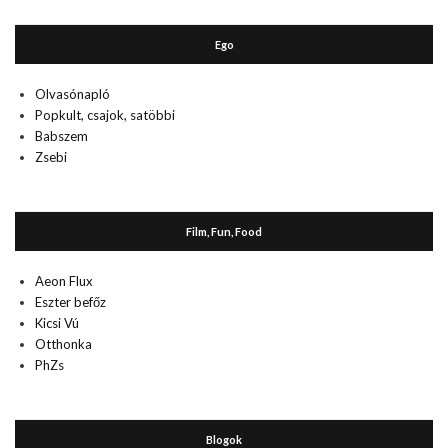
Ego
Olvasónapló
Popkult, csajok, satöbbi
Babszem
Zsebi
Film, Fun, Food
Aeon Flux
Eszter befőz
Kicsi Vú
Otthonka
PhZs
Blogok