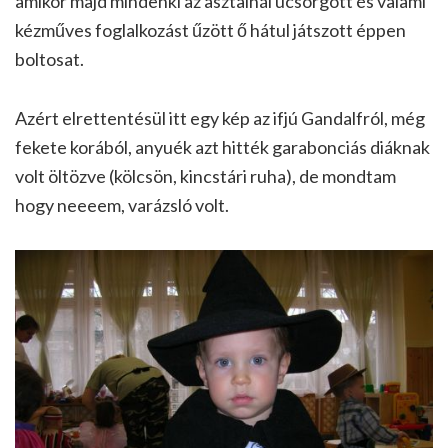
amikor majd mindenki az asztalnál ücsörgött és valami
kézműves foglalkozást űzött ő hátul játszott éppen
boltosat.
Azért elrettentésül itt egy kép az ifjú Gandalfról, még
fekete korából, anyuék azt hitték garabonciás diáknak
volt öltözve (kölcsön, kincstári ruha), de mondtam
hogy neeeem, varázsló volt.