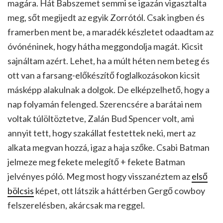
magára. Hát Babszemet semmi se igazán vigasztalta
meg, sőt megijedt az egyik Zorrótól. Csak ingben és
framerben ment be, a maradék készletet odaadtam az
óvónéninek, hogy hátha meggondolja magát. Kicsit
sajnáltam azért. Lehet, ha a múlt héten nem beteg és
ott van a farsang-előkészítő foglalkozásokon kicsit
másképp alakulnak a dolgok. De elképzelhető, hogy a
nap folyamán felenged. Szerencsére a barátai nem
voltak túlöltöztetve, Zalán Bud Spencer volt, ami
annyit tett, hogy szakállat festettek neki, mert az
alkata megvan hozzá, igaz a haja szőke. Csabi Batman
jelmeze meg fekete melegítő + fekete Batman
jelvényes póló. Meg most hogy visszanéztem az
első
bölcsis
képet, ott látszik a háttérben Gergő cowboy
felszerelésben, akárcsak ma reggel.