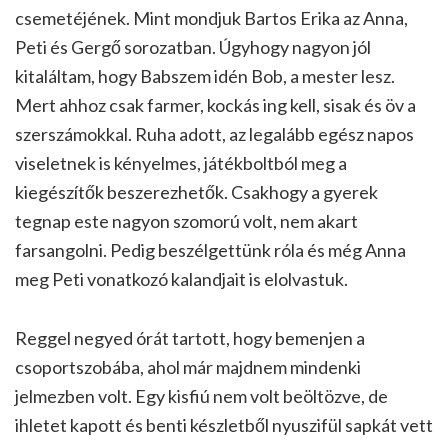
csemetéjének. Mint mondjuk Bartos Erika az Anna,
Peti és Gergő sorozatban. Úgyhogy nagyon jól
kitaláltam, hogy Babszem idén Bob, a mester lesz.
Mert ahhoz csak farmer, kockás ing kell, sisak és öv a
szerszámokkal. Ruha adott, az legalább egész napos
viseletnek is kényelmes, játékboltból meg a
kiegészítők beszerezhetők. Csakhogy a gyerek
tegnap este nagyon szomorú volt, nem akart
farsangolni. Pedig beszélgettünk róla és még Anna
meg Peti vonatkozó kalandjait is elolvastuk.
Reggel negyed órát tartott, hogy bemenjen a
csoportszobába, ahol már majdnem mindenki
jelmezben volt. Egy kisfiú nem volt beöltözve, de
ihletet kapott és benti készletből nyuszifül sapkát vett