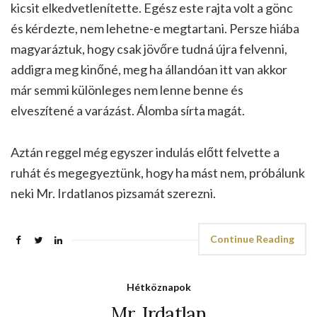
kicsit elkedvetlenítette. Egész este rajta volt a gönc
és kérdezte, nem lehetne-e megtartani. Persze hiába
magyaráztuk, hogy csak jövőre tudná újra felvenni,
addigra meg kinőné, meg ha állandóan itt van akkor
már semmi különleges nem lenne benne és
elveszítené a varázást. Álomba sírta magát.
Aztán reggel még egyszer indulás előtt felvette a
ruhát és megegyeztünk, hogy ha mást nem, próbálunk
neki Mr. Irdatlanos pizsamát szerezni.
Continue Reading
Hétköznapok
Mr. Irdatlan