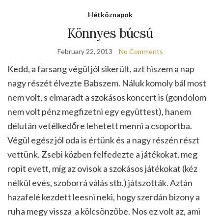
Hétköznapok
Könnyes búcsú
February 22, 2013
No Comments
Kedd, a farsang végül jól sikerült, azt hiszem a nap
nagy részét élvezte Babszem. Náluk komoly bál most
nem volt, s elmaradt a szokásos koncert is (gondolom
nem volt pénz megfizetni egy együttest), hanem
délután vetélkedőre lehetett menni a csoportba.
Végül egész jól oda is értünk és a nagy részén részt
vettünk. Zsebi közben felfedezte a játékokat, meg
ropit evett, míg az ovisok a szokásos játékokat (kéz
nélkül evés, szoborrá válás stb.) játszották. Aztán
hazafelé kezdett leesni neki, hogy szerdán bizony a
ruha megy vissza a kölcsönzőbe. Nos ez volt az, ami