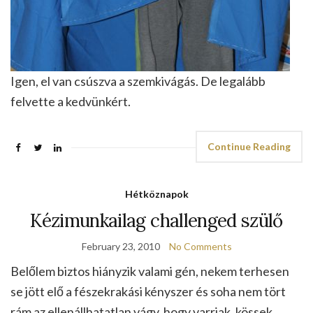
Igen, el van csúszva a szemkivágás. De legalább
felvette a kedvünkért.
Continue Reading
Hétköznapok
Kézimunkailag challenged szülő
February 23, 2010
No Comments
Belőlem biztos hiányzik valami gén, nekem terhesen
se jött elő a fészekrakási kényszer és soha nem tört
rám az ellenállhatatlan vágy, hogy varrjak, kössek,