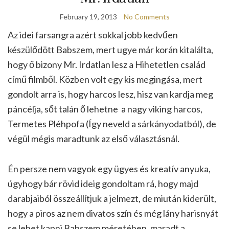
February 19, 2013
No Comments
Az idei farsangra azért sokkal jobb kedvűen
készülődött Babszem, mert ugye már korán kitalálta,
hogy ő bizony Mr. Irdatlan lesz a Hihetetlen család
című filmből. Közben volt egy kis megingása, mert
gondolt arra is, hogy harcos lesz, hisz van kardja meg
páncélja, sőt talán ő lehetne a nagy viking harcos,
Termetes Pléhpofa (Így neveld a sárkányodatból), de
végül mégis maradtunk az első választásnál.
Én persze nem vagyok egy ügyes és kreatív anyuka,
úgyhogy bár rövid ideig gondoltam rá, hogy majd
darabjaiból összeállítjuk a jelmezt, de miután kiderült,
hogy a piros az nem divatos szín és még lány harisnyát
se lehet kapni Babszem méretében, maradt a