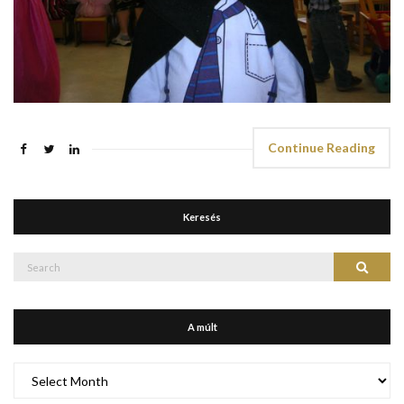
Continue Reading
Keresés
Search
Search
for:
A múlt
A
múlt