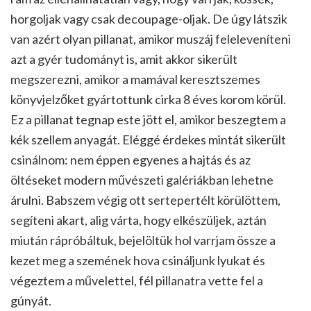
horgoljak vagy csak decoupage-oljak. De úgy látszik
van azért olyan pillanat, amikor muszáj feleleveníteni
azt a gyér tudományt is, amit akkor sikerült
megszerezni, amikor a mamával keresztszemes
könyvjelzőket gyártottunk cirka 8 éves korom körül.
Ez a pillanat tegnap este jött el, amikor beszegtem a
kék szellem anyagát. Eléggé érdekes mintát sikerült
csinálnom: nem éppen egyenes a hajtás és az
öltéseket modern művészeti galériákban lehetne
árulni. Babszem végig ott sertepertélt körülöttem,
segíteni akart, alig várta, hogy elkészüljek, aztán
miután rápróbáltuk, bejelöltük hol varrjam össze a
kezet meg a szemének hova csináljunk lyukat és
végeztem a művelettel, fél pillanatra vette fel a
gúnyát.