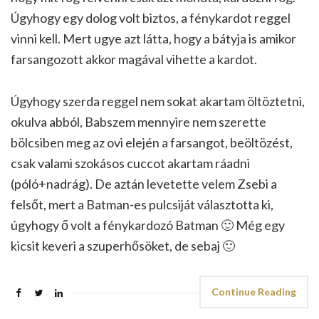
Úgyhogy egy dolog volt biztos, a fénykardot reggel
vinni kell. Mert ugye azt látta, hogy a bátyja is amikor
farsangozott akkor magával vihette a kardot.
Úgyhogy szerda reggel nem sokat akartam öltöztetni,
okulva abból, Babszem mennyire nem szerette
bölcsiben meg az ovi elején a farsangot, beöltözést,
csak valami szokásos cuccot akartam ráadni
(póló+nadrág). De aztán levetette velem Zsebi a
felsőt, mert a Batman-es pulcsiját választotta ki,
úgyhogy ő volt a fénykardozó Batman 🙂 Még egy
kicsit keveri a szuperhősöket, de sebaj 🙂
Continue Reading