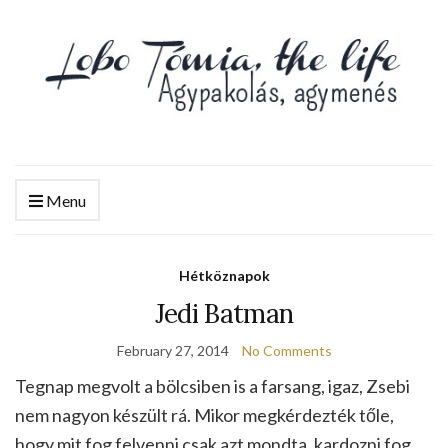
Menu
Hétköznapok
Jedi Batman
February 27, 2014
No Comments
Tegnap megvolt a bölcsiben is a farsang, igaz, Zsebi
nem nagyon készült rá. Mikor megkérdezték tőle,
hogy mit fog felvenni csak azt mondta, kardozni fog.