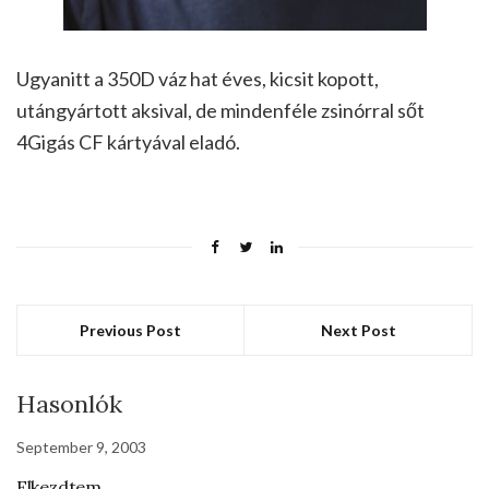
Ugyanitt a 350D váz hat éves, kicsit kopott,
utángyártott aksival, de mindenféle zsinórral sőt
4Gigás CF kártyával eladó.
Previous Post
Next Post
Hasonlók
September 9, 2003
Elkezdtem