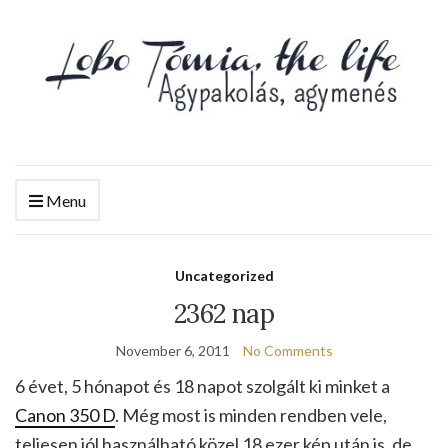
Menu
Uncategorized
2362 nap
November 6, 2011
No Comments
6 évet, 5 hónapot és 18 napot szolgált ki minket a
Canon 350 D
. Még most is minden rendben vele,
teljesen jól használható közel 18 ezer kép után is, de