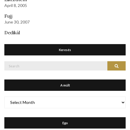
April 8, 2005
Fujj
June 30, 2007
Dedikál
Keresés
Search
Search
for:
A múlt
A
múlt
Ego