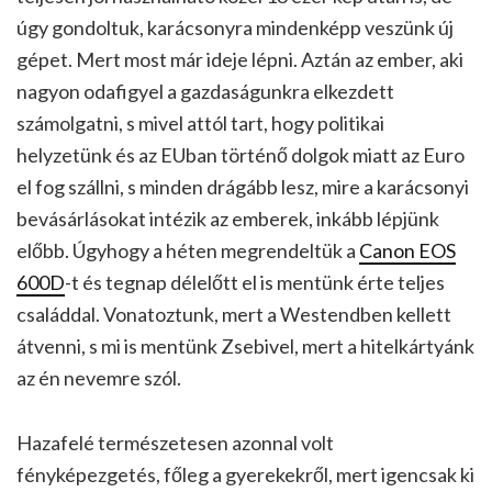
úgy gondoltuk, karácsonyra mindenképp veszünk új
gépet. Mert most már ideje lépni. Aztán az ember, aki
nagyon odafigyel a gazdaságunkra elkezdett
számolgatni, s mivel attól tart, hogy politikai
helyzetünk és az EUban történő dolgok miatt az Euro
el fog szállni, s minden drágább lesz, mire a karácsonyi
bevásárlásokat intézik az emberek, inkább lépjünk
előbb. Úgyhogy a héten megrendeltük a
Canon EOS
600D
-t és tegnap délelőtt el is mentünk érte teljes
családdal. Vonatoztunk, mert a Westendben kellett
átvenni, s mi is mentünk Zsebivel, mert a hitelkártyánk
az én nevemre szól.
Hazafelé természetesen azonnal volt
fényképezgetés, főleg a gyerekekről, mert igencsak ki