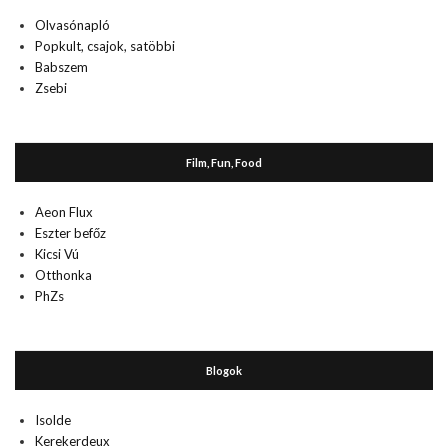
Olvasónapló
Popkult, csajok, satöbbi
Babszem
Zsebi
Film, Fun, Food
Aeon Flux
Eszter befőz
Kicsi Vú
Otthonka
PhZs
Blogok
Isolde
Kerekerdeux