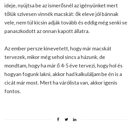
ideje, nyújtsa be az ismerősnél az igényünket mert
tőlük szívesen vinnék macskát: ők eleve jól bánnak
vele, nem túl kicsin adják tovább és eddig még senki se
panaszkodott az onnan kapott állatra.
Az ember persze kinevetett, hogy már macskát
tervezek, mikor még sehol sincs a házunk, de
mondtam, hogy ha már ő 4-5 éve tervezi, hogy hol és
hogyan fogunk lakni, akkor had kalkuláljam be én is a
cicát már most. Mert ha várólista van, akkor igenis
fontos.