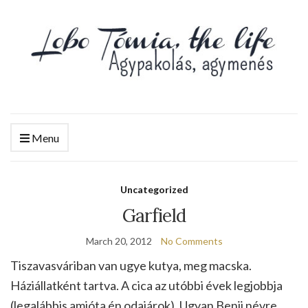
Menu
Uncategorized
Garfield
March 20, 2012
No Comments
Tiszavasváriban van ugye kutya, meg macska.
Háziállatként tartva. A cica az utóbbi évek legjobbja
(legalábbis amióta én odajárok). Ugyan Benji névre