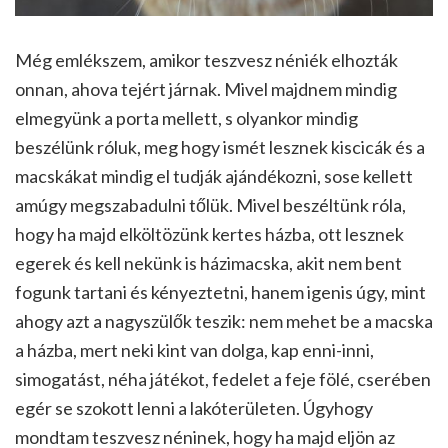
Még emlékszem, amikor teszvesz néniék elhozták
onnan, ahova tejért járnak. Mivel majdnem mindig
elmegyünk a porta mellett, s olyankor mindig
beszélünk róluk, meg hogy ismét lesznek kiscicák és a
macskákat mindig el tudják ajándékozni, sose kellett
amúgy megszabadulni tőlük. Mivel beszéltünk róla,
hogy ha majd elköltözünk kertes házba, ott lesznek
egerek és kell nekünk is házimacska, akit nem bent
fogunk tartani és kényeztetni, hanem igenis úgy, mint
ahogy azt a nagyszülők teszik: nem mehet be a macska
a házba, mert neki kint van dolga, kap enni-inni,
simogatást, néha játékot, fedelet a feje fölé, cserében
egér se szokott lenni a lakóterületen. Úgyhogy
mondtam teszvesz néninek, hogy ha majd eljön az