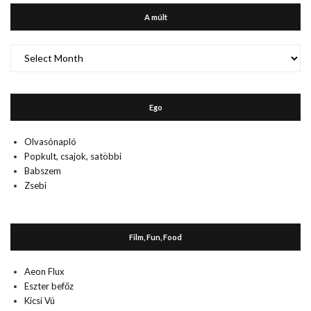
A múlt
A
múlt
Ego
Olvasónapló
Popkult, csajok, satöbbi
Babszem
Zsebi
Film, Fun, Food
Aeon Flux
Eszter befőz
Kicsi Vú