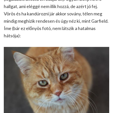
hallgat, ami eléggé nem illik hozzá, de azért jó fej.
Vörös és ha kandúrozni jár akkor sovány, télen meg
mindig meghízik rendesen és úgy néz ki, mint Garfield.
Íme (bár ez előnyös fotó, nem látszik a hatalmas
hátsója):