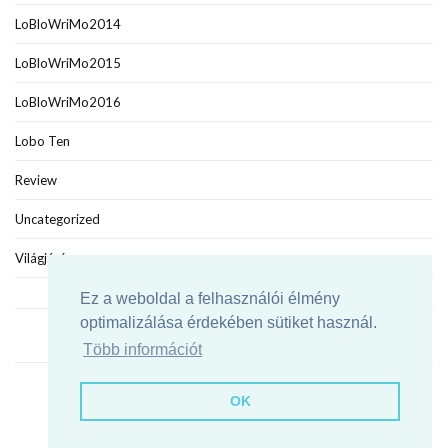
LoBloWriMo2014
LoBloWriMo2015
LoBloWriMo2016
Lobo Ten
Review
Uncategorized
Világjáró
Ez a weboldal a felhasználói élmény
optimalizálása érdekében sütiket használ.
Több információt
Agypakolás
OK