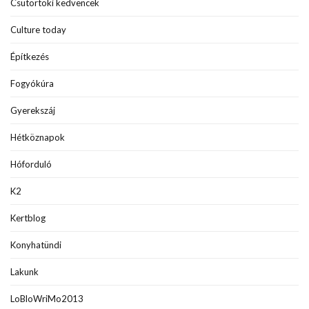
Csütörtöki kedvencek
Culture today
Építkezés
Fogyókúra
Gyerekszáj
Hétköznapok
Hóforduló
K2
Kertblog
Konyhatündi
Lakunk
LoBloWriMo2013