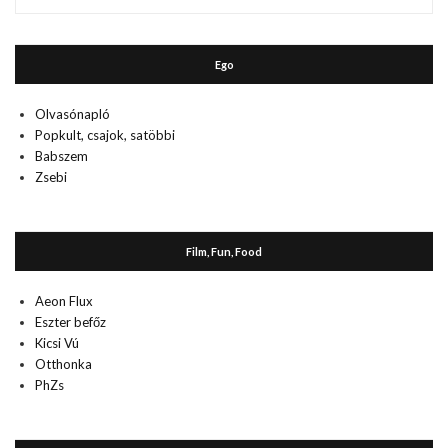
múlt
Ego
Olvasónapló
Popkult, csajok, satöbbi
Babszem
Zsebi
Film, Fun, Food
Aeon Flux
Eszter befőz
Kicsi Vú
Otthonka
PhZs