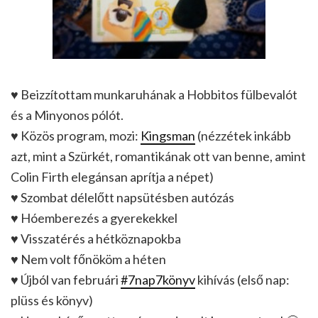
♥ Beizzítottam munkaruhának a Hobbitos fülbevalót
és a Minyonos pólót.
♥ Közös program, mozi:
Kingsman
(nézzétek inkább
azt, mint a Szürkét, romantikának ott van benne, amint
Colin Firth elegánsan aprítja a népet)
♥ Szombat délelőtt napsütésben autózás
♥ Hóemberezés a gyerekekkel
♥ Visszatérés a hétköznapokba
♥ Nem volt főnököm a héten
♥ Újból van februári
#7nap7könyv
kihívás (első nap:
plüss és könyv)