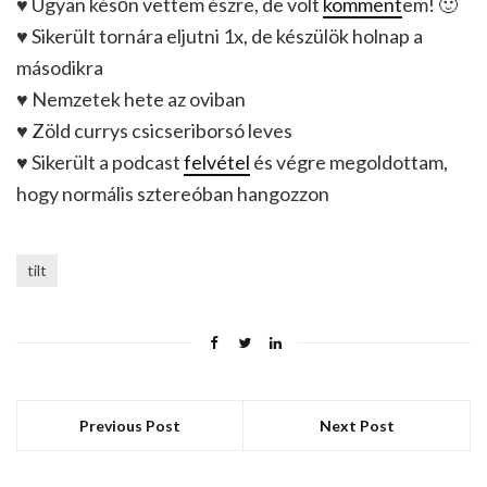
♥ Ugyan későn vettem észre, de volt
komment
em! 🙂
♥ Sikerült tornára eljutni 1x, de készülök holnap a
másodikra
♥ Nemzetek hete az oviban
♥ Zöld currys csicseriborsó leves
♥ Sikerült a podcast
felvétel
és végre megoldottam,
hogy normális sztereóban hangozzon
tilt
Previous Post
Next Post