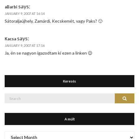
says:
aBarbi
JANUARY 9, 2007 AT 16:14
Sátoraljaújhely, Zamárdi, Kecskemét, vagy Paks? 🙂
says:
Kacsa
JANUARY 9, 2007 AT 17:16
Ja, én se nagyon igazodtam ki ezen a linken 😉
Keresés
Search
Search
for:
A múlt
A