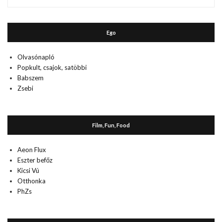
múlt
Ego
Olvasónapló
Popkult, csajok, satöbbi
Babszem
Zsebi
Film, Fun, Food
Aeon Flux
Eszter befőz
Kicsi Vú
Otthonka
PhZs