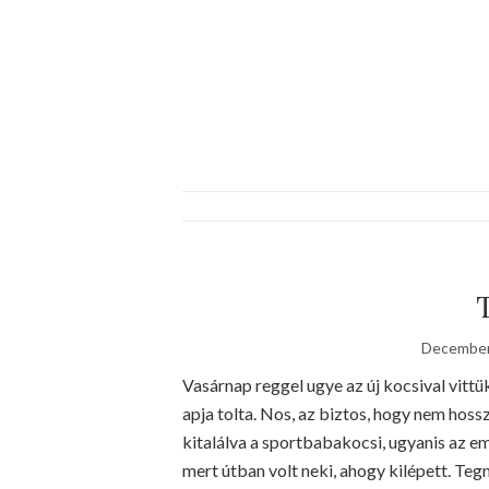
December
Vasárnap reggel ugye az új kocsival vittük
apja tolta. Nos, az biztos, hogy nem ho
kitalálva a sportbabakocsi, ugyanis az e
mert útban volt neki, ahogy kilépett. T