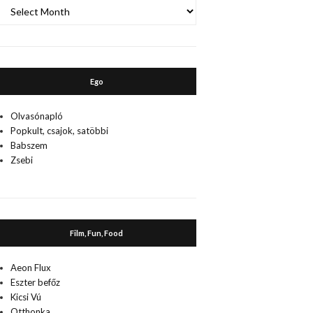
A
múlt
Ego
Olvasónapló
Popkult, csajok, satöbbi
Babszem
Zsebi
Film, Fun, Food
Aeon Flux
Eszter befőz
Kicsi Vú
Otthonka