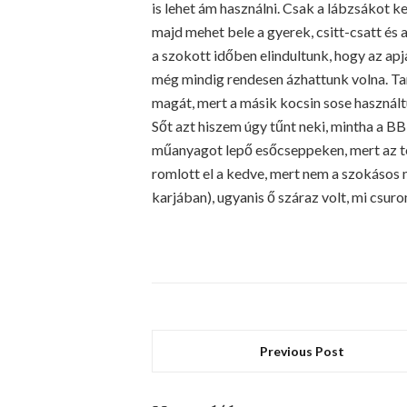
is lehet ám használni. Csak a lábzsákot kel
majd mehet bele a gyerek, csitt-csatt és a
a szokott időben elindultunk, hogy az apj
még mindig rendesen ázhattunk volna. Ta
magát, mert a másik kocsin sose használtu
Sőt azt hiszem úgy tűnt neki, mintha a B
műanyagot lepő esőcseppeken, mert az te
romlott el a kedve, mert nem a szokásos m
karjában), ugyanis ő száraz volt, mi csur
Previous Post