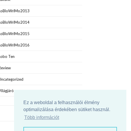
LoBloWriMo2013
LoBloWriMo2014
LoBloWriMo2015
LoBloWriMo2016
Lobo Ten
Review
Uncategorized
Világjáró
Ez a weboldal a felhasználói élmény
optimalizálása érdekében sütiket használ.
Több információt