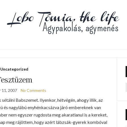
Uncategorized
Tesztüzem
 11, 2007
No Comments
f
 sétálni Babszemet. Ilyenkor, hétvégén, ahogy illik, az
sszú és nagylábú enyhénkacsázva járó embereknek van
mber nem egyszer rugdosta meg akaratlanul is a kereket,
egnap meg rájöttem, hogy azért lábzsák-gyerek kombóval