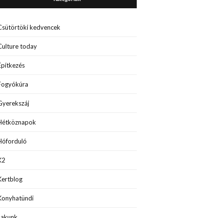
Csütörtöki kedvencek
Culture today
Építkezés
Fogyókúra
Gyerekszáj
Hétköznapok
Hóforduló
K2
Kertblog
Konyhatündi
Lakunk