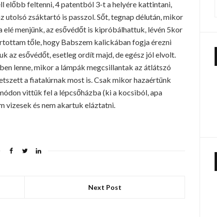
l előbb feltenni, 4 patentból 3-t a helyére kattintani,
z utolsó zsáktartó is passzol. Sőt, tegnap délután, mikor
a elé menjünk, az esővédőt is kipróbálhattuk, lévén 5kor
rtottam tőle, hogy Babszem kalickában fogja érezni
k az esővédőt, esetleg ordít majd, de egész jól elvolt.
Bben lenne, mikor a lámpák megcsillantak az átlátszó
tszett a fiatalúrnak most is. Csak mikor hazaértünk
ódon vittük fel a lépcsőházba (ki a kocsiból, apa
om vizesek és nem akartuk eláztatni.
Next Post