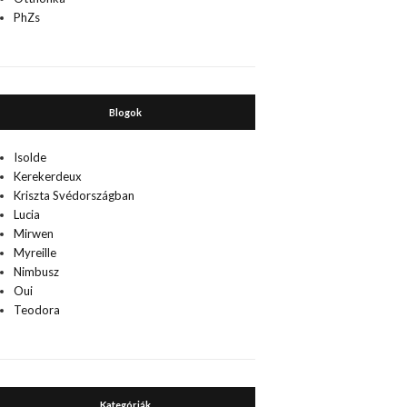
PhZs
Blogok
Isolde
Kerekerdeux
Kriszta Svédországban
Lucia
Mirwen
Myreille
Nimbusz
Oui
Teodora
Kategóriák