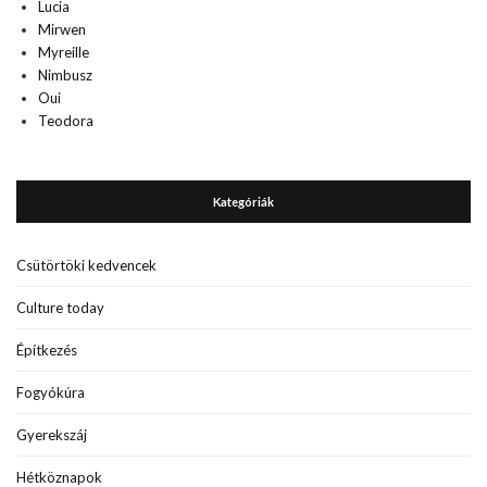
Lucia
Mirwen
Myreille
Nimbusz
Oui
Teodora
Kategóriák
Csütörtöki kedvencek
Culture today
Építkezés
Fogyókúra
Gyerekszáj
Hétköznapok