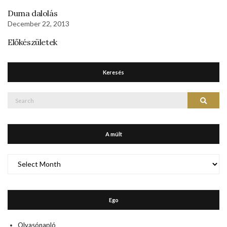
Duma dalolás
December 22, 2013
Előkészületek
Keresés
Search
Search
for:
A múlt
A
múlt
Ego
Olvasónapló