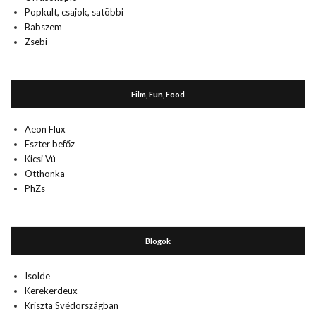
Popkult, csajok, satöbbi
Babszem
Zsebi
Film, Fun, Food
Aeon Flux
Eszter befőz
Kicsi Vú
Otthonka
PhZs
Blogok
Isolde
Kerekerdeux
Kriszta Svédországban