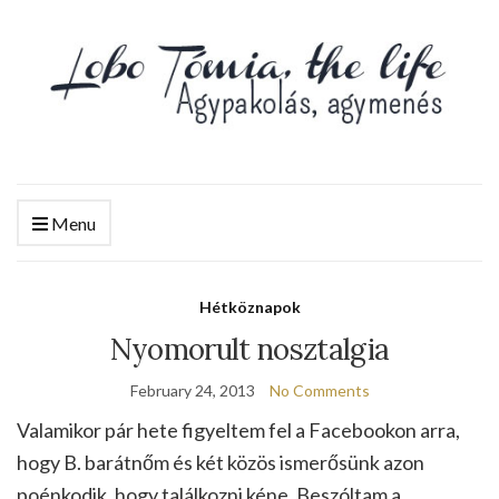
Menu
Hétköznapok
Nyomorult nosztalgia
February 24, 2013
No Comments
Valamikor pár hete figyeltem fel a Facebookon arra,
hogy B. barátnőm és két közös ismerősünk azon
poénkodik, hogy találkozni kéne. Beszóltam a