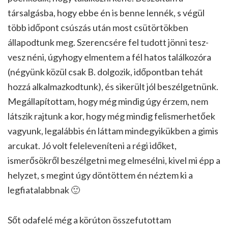
társalgásba, hogy ebbe én is benne lennék, s végül
több időpont csúszás után most csütörtökben
állapodtunk meg. Szerencsére fel tudott jönni tesz-
vesz néni, úgyhogy elmentem a fél hatos találkozóra
(négyünk közül csak B. dolgozik, időpontban tehát
hozzá alkalmazkodtunk), és sikerült jól beszélgetnünk.
Megállapítottam, hogy még mindig úgy érzem, nem
látszik rajtunk a kor, hogy még mindig felismerhetőek
vagyunk, legalábbis én láttam mindegyikükben a gimis
arcukat. Jó volt feleleveníteni a régi időket,
ismerősökről beszélgetni meg elmesélni, kivel mi épp a
helyzet, s megint úgy döntöttem én néztem ki a
legfiatalabbnak 🙂
Sőt odafelé még a körúton összefutottam