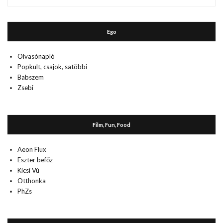
múlt
Ego
Olvasónapló
Popkult, csajok, satöbbi
Babszem
Zsebi
Film, Fun, Food
Aeon Flux
Eszter befőz
Kicsi Vú
Otthonka
PhZs