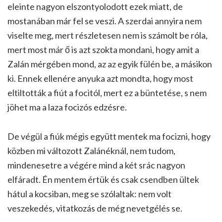
eleinte nagyon elszontyolodott ezek miatt, de
mostanában már fel se veszi. A szerdai annyira nem
viselte meg, mert részletesen nem is számolt be róla,
mert most már ő is azt szokta mondani, hogy amit a
Zalán mérgében mond, az az egyik fülén be, a másikon
ki. Ennek ellenére anyuka azt mondta, hogy most
eltiltották a fiút a focitól, mert ez a büntetése, s nem
jöhet ma a laza focizós edzésre.
De végül a fiúk mégis együtt mentek ma focizni, hogy
közben mi változott Zalánéknál, nem tudom,
mindenesetre a végére mind a két srác nagyon
elfáradt. Én mentem értük és csak csendben ültek
hátul a kocsiban, meg se szólaltak: nem volt
veszekedés, vitatkozás de még nevetgélés se.