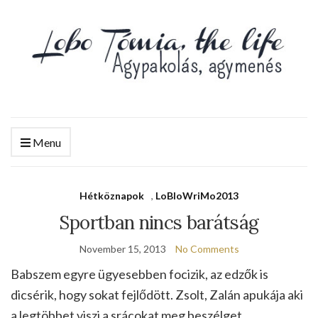
Menu
Hétköznapok
,
LoBloWriMo2013
Sportban nincs barátság
November 15, 2013
No Comments
Babszem egyre ügyesebben focizik, az edzők is
dicsérik, hogy sokat fejlődött. Zsolt, Zalán apukája aki
a legtöbbet viszi a srácokat meg beszélget