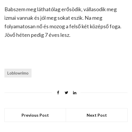
Babszem meg láthatólag erősödik, vállasodik meg
izmai vannak és jól meg sokat eszik. Na meg
folyamatosan nő és mozog a felső két középső foga.
Jövő héten pedig 7 éves lesz.
Loblowrimo
Previous Post
Next Post