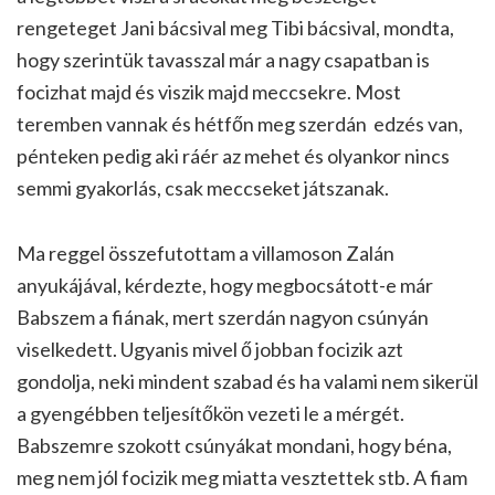
rengeteget Jani bácsival meg Tibi bácsival, mondta,
hogy szerintük tavasszal már a nagy csapatban is
focizhat majd és viszik majd meccsekre. Most
teremben vannak és hétfőn meg szerdán edzés van,
pénteken pedig aki ráér az mehet és olyankor nincs
semmi gyakorlás, csak meccseket játszanak.
Ma reggel összefutottam a villamoson Zalán
anyukájával, kérdezte, hogy megbocsátott-e már
Babszem a fiának, mert szerdán nagyon csúnyán
viselkedett. Ugyanis mivel ő jobban focizik azt
gondolja, neki mindent szabad és ha valami nem sikerül
a gyengébben teljesítőkön vezeti le a mérgét.
Babszemre szokott csúnyákat mondani, hogy béna,
meg nem jól focizik meg miatta vesztettek stb. A fiam