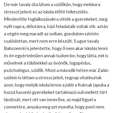
De már tavaly óta látom a szülőkön, hogy mekkora
stresszt jelent ez az iskola előtti felkészülés.
Mindenféle foglalkozásokra vitték a gyerekeket, meg
nyílt napra, délutánra, házi feladataik voltak stb. aztán
a végén meg maradt az oviban, gondolom szintén
csalódottan, mert nem erre készült. S ugye tavaly
Babszem ki is jelentette, hogy ő nem akar iskolás lenni
és én egyértelműen annak tudom be, hogy látta, mit is
művelnek a többiekkel az óvónők, logopédus,
pszichológus, szülők. Most a második héten már Zalán
szülein is láttam a stressz jeleit, tegnap vitatkoztak
azon, hogy melyik iskola lenne a jobb a fiuknak (apuka a
hozzá hasonló gyerekeket tartalmazó suli mellett tört
lándzsát, mert ott van ismerőse, az majd figyel a
csemetére, anyuka meg azt mondta, hogy pont nem