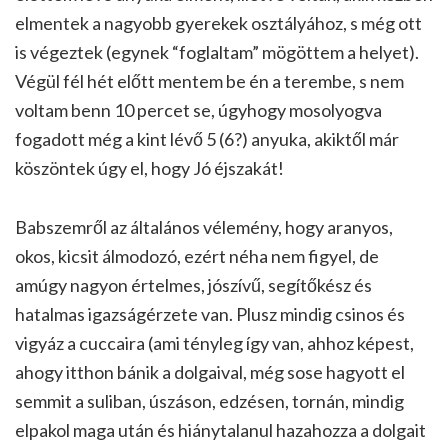
elmentek a nagyobb gyerekek osztályához, s még ott
is végeztek (egynek “foglaltam” mögöttem a helyet).
Végül fél hét előtt mentem be én a terembe, s nem
voltam benn 10 percet se, úgyhogy mosolyogva
fogadott még a kint lévő 5 (6?) anyuka, akiktől már
köszöntek úgy el, hogy Jó éjszakát!
Babszemről az általános vélemény, hogy aranyos,
okos, kicsit álmodozó, ezért néha nem figyel, de
amúgy nagyon értelmes, jószívű, segítőkész és
hatalmas igazságérzete van. Plusz mindig csinos és
vigyáz a cuccaira (ami tényleg így van, ahhoz képest,
ahogy itthon bánik a dolgaival, még sose hagyott el
semmit a suliban, úszáson, edzésen, tornán, mindig
elpakol maga után és hiánytalanul hazahozza a dolgait