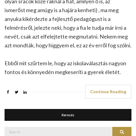
olyan srácok közé raknál a fiát, amilyen ő is, az
ismerőst meg amúgy is a hajára kenheti) , ma meg
anyuka kikérdezte a fejlesztő pedagógust is a
felmérésről, jelezte neki, hogy a fia le tudja már írni a
nevét, csak azt elfelejtette megmutatni. Nekem meg
azt mondták, hogy higgyem el, ez az év erről fog szólni.
Ebből mit szűrtem le, hogy az iskolaválasztás nagyon
fontos és könnyedén megkeseríti a gyerek életét.
Continue Reading
Keresés
Search
Search
for: