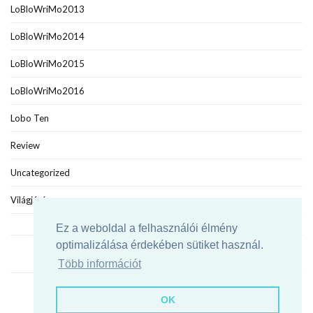
LoBloWriMo2013
LoBloWriMo2014
LoBloWriMo2015
LoBloWriMo2016
Lobo Ten
Review
Uncategorized
Világjáró
Ez a weboldal a felhasználói élmény
optimalizálása érdekében sütiket használ.
Több információt
Agypakolás
OK