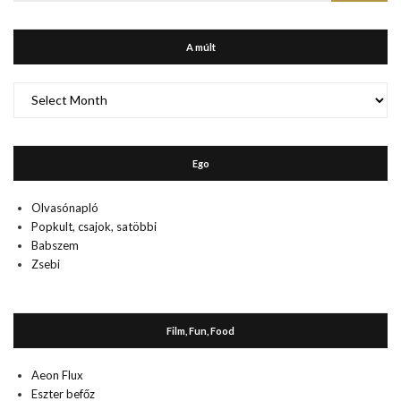
A múlt
A
múlt
Ego
Olvasónapló
Popkult, csajok, satöbbi
Babszem
Zsebi
Film, Fun, Food
Aeon Flux
Eszter befőz