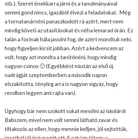
stb.). Szeret énekkarra járni és a tanulmányaival
semmi gond nincs, igazából élvezi a feladatokat. Még
a tornatanárnéni panaszkodott rá azért, mert nem
mindig követi az utasításokat és néha lemarad órán. Ez
talán a focinak hála javulni fog, de azért mondtuk neki,
hogy figyeljen kicsit jobban. Azért a kedvencem az
volt, hogy azt mondta a tanítónéni, hogy mindig
nagyon csinos 🙂 (Egyébként miután az első új
nadrágját szeptemberben a második napon
elszakította, tényleg arra is nagyon vigyáz, hogy
rendben legyen ami rajta van).
Úgyhogy bár nem szokott sokat mesélni az iskoláról
Babszem, mivel nem volt semmi látható zavar és
tiltakozás az ellen, hogy mennie kelljen, jól sejtettük,
igazából jól érzi magát ott. S ezt úgy látom, a