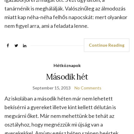
tanárnénik is meghálálják. Valószínűleg az álmodozás
miatt kap néha-néha felhős napocskát: mert olyankor
nem figyel arra, ami a feladata lenne.
Continue Reading
Hétköznapok
Második hét
September 15, 2013
No Comments
Az iskolában a második héten már nem lehetett
bekísérni a gyereket illetve kint kellett délután is
megvárni őket. Már nem mehettünk be tehát az
osztályhoz, hogy megnézzük mi újság van a
gyerekekkel. Amúgy egész héten szépen beértek