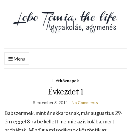
Menu
Hétköznapok
Évkezdet 1
September 3, 2014
No Comments
Babszemnek, mint énekkarosnak, már augusztus 29-
én reggel 8-ra be kellett mennie az iskolába, mert
próbáltak. Mindig a másodikosok köszöntik az