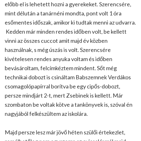
előbb el is lehetett hozni a gyerekeket. Szerencsére,
mint délután a tanárnéni mondta, pont volt 1 óra
esőmentes időszak, amikor ki tudtak menni az udvarra.
Kedden már minden rendes időben volt, be kellett
vinni az összes cuccot amit majd év közben
használnak, s még úszás is volt. Szerencsére
kivételesen rendes anyuka voltam és időben
bevásároltam, felcímkéztem mindent. Sőt még
technikai dobozt is csináltam Babszemnek Verdákos
csomagolópapírral borítva be egy cipős-dobozt,
persze mindjárt 2-t, mert Zsebinek is kellett. Már
szombaton be voltak kötve a tankönyvek is, szóval én
nagyjából felkészültem az iskolára.
Majd persze lesz már jövő héten szülői értekezlet,