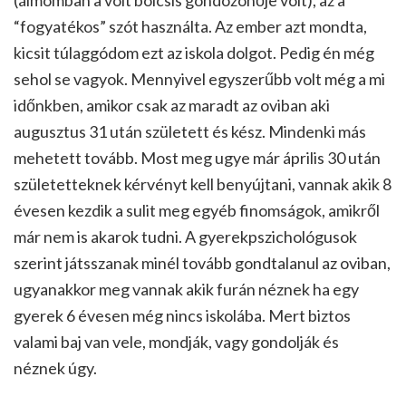
“fogyatékos” szót használta. Az ember azt mondta,
kicsit túlaggódom ezt az iskola dolgot. Pedig én még
sehol se vagyok. Mennyivel egyszerűbb volt még a mi
időnkben, amikor csak az maradt az oviban aki
augusztus 31 után született és kész. Mindenki más
mehetett tovább. Most meg ugye már április 30 után
születetteknek kérvényt kell benyújtani, vannak akik 8
évesen kezdik a sulit meg egyéb finomságok, amikről
már nem is akarok tudni. A gyerekpszichológusok
szerint játsszanak minél tovább gondtalanul az oviban,
ugyanakkor meg vannak akik furán néznek ha egy
gyerek 6 évesen még nincs iskolába. Mert biztos
valami baj van vele, mondják, vagy gondolják és
néznek úgy.