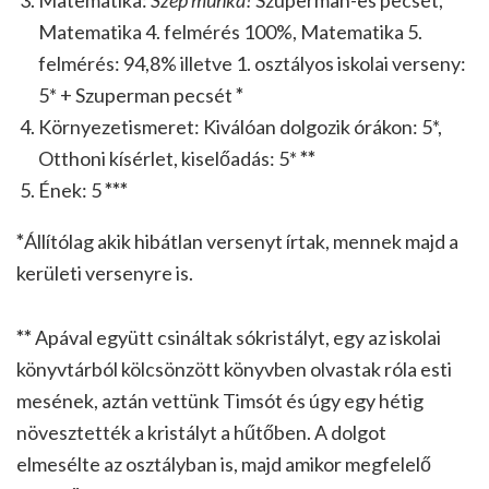
Matematika 4. felmérés 100%, Matematika 5.
felmérés: 94,8% illetve 1. osztályos iskolai verseny:
5* + Szuperman pecsét
*
Környezetismeret: Kiválóan dolgozik órákon: 5*,
Otthoni kísérlet, kiselőadás: 5*
**
Ének: 5
***
*
Állítólag akik hibátlan versenyt írtak, mennek majd a
kerületi versenyre is.
**
Apával együtt csináltak sókristályt, egy az iskolai
könyvtárból kölcsönzött könyvben olvastak róla esti
mesének, aztán vettünk Timsót és úgy egy hétig
növesztették a kristályt a hűtőben. A dolgot
elmesélte az osztályban is, majd amikor megfelelő