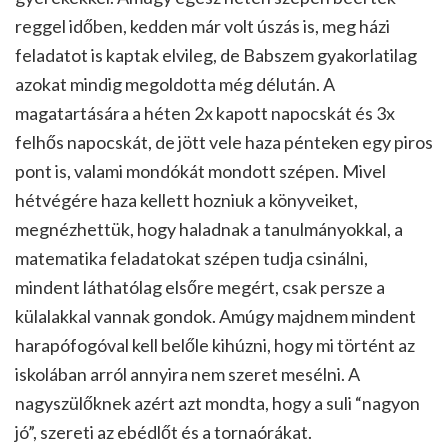
reggel időben, kedden már volt úszás is, meg házi
feladatot is kaptak elvileg, de Babszem gyakorlatilag
azokat mindig megoldotta még délután. A
magatartására a héten 2x kapott napocskát és 3x
felhős napocskát, de jött vele haza pénteken egy piros
pont is, valami mondókát mondott szépen. Mivel
hétvégére haza kellett hozniuk a könyveiket,
megnézhettük, hogy haladnak a tanulmányokkal, a
matematika feladatokat szépen tudja csinálni,
mindent láthatólag elsőre megért, csak persze a
külalakkal vannak gondok. Amúgy majdnem mindent
harapófogóval kell belőle kihúzni, hogy mi történt az
iskolában arról annyira nem szeret mesélni. A
nagyszülőknek azért azt mondta, hogy a suli “nagyon
jó”, szereti az ebédlőt és a tornaórákat.