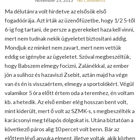
November 25, 2013
No Comments
Ma délutánra volt hirdetve az elsősök első
fogadóórája. Azt írták az üzenőfüzetbe, hogy 1/2 5-től
6-ig fog tartani, de persze a gyerekeket haza kell vinni,
mert nem tudnak nekik ügyeletet biztosítani addig.
Mondjuk ez minket nem zavart, mert nem vettük
eddig se igénybe az ügyeletet. Szóval megbeszéltük,
hogy Babszem elmegy focizni, Zalánékkal, az ember
jön a sulihoz és hazaviszi Zsebit, aztán majd ha vége
van és én is visszaértem, elmegy a sportolókért. Végül
valamikor 5 óra előtt értem oda a teremhez, én voltam
kb. a hetedik. Az első ember elég hosszan bent volt,
mint kiderült, mert ő volt az SZMK-s, s megbeszélték a
karácsonyi meg télapós dolgokat is. Utána bíztatóan a
következő páros alig 10 percet volt benn. Bár az
előttem lévő anyuka elment, illetve voltak, akik közben