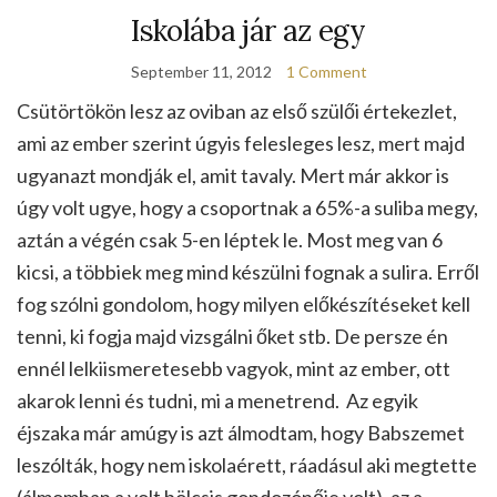
Iskolába jár az egy
September 11, 2012
1 Comment
Csütörtökön lesz az oviban az első szülői értekezlet,
ami az ember szerint úgyis felesleges lesz, mert majd
ugyanazt mondják el, amit tavaly. Mert már akkor is
úgy volt ugye, hogy a csoportnak a 65%-a suliba megy,
aztán a végén csak 5-en léptek le. Most meg van 6
kicsi, a többiek meg mind készülni fognak a sulira. Erről
fog szólni gondolom, hogy milyen előkészítéseket kell
tenni, ki fogja majd vizsgálni őket stb. De persze én
ennél lelkiismeretesebb vagyok, mint az ember, ott
akarok lenni és tudni, mi a menetrend. Az egyik
éjszaka már amúgy is azt álmodtam, hogy Babszemet
leszólták, hogy nem iskolaérett, ráadásul aki megtette
(álmomban a volt bölcsis gondozónője volt), az a