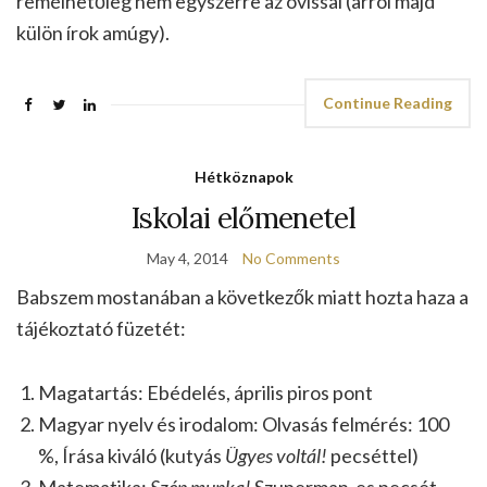
remélhetőleg nem egyszerre az ovissal (arról majd
külön írok amúgy).
Continue Reading
Hétköznapok
Iskolai előmenetel
May 4, 2014
No Comments
Babszem mostanában a következők miatt hozta haza a
tájékoztató füzetét:
Magatartás: Ebédelés, április piros pont
Magyar nyelv és irodalom: Olvasás felmérés: 100
%, Írása kiváló (kutyás
Ügyes voltál!
pecséttel)
Matematika:
Szép munka!
Szuperman-es pecsét,