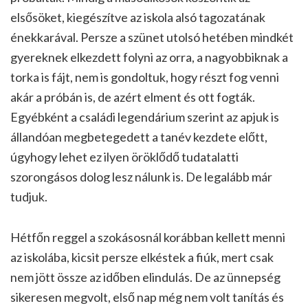
elsősöket, kiegészítve az iskola alsó tagozatának
énekkarával. Persze a szünet utolsó hetében mindkét
gyereknek elkezdett folyni az orra, a nagyobbiknak a
torka is fájt, nem is gondoltuk, hogy részt fog venni
akár a próbán is, de azért elment és ott fogták.
Egyébként a családi legendárium szerint az apjuk is
állandóan megbetegedett a tanév kezdete előtt,
úgyhogy lehet ez ilyen öröklődő tudatalatti
szorongásos dolog lesz nálunk is. De legalább már
tudjuk.
Hétfőn reggel a szokásosnál korábban kellett menni
az iskolába, kicsit persze elkéstek a fiúk, mert csak
nem jött össze az időben elindulás. De az ünnepség
sikeresen megvolt, első nap még nem volt tanítás és