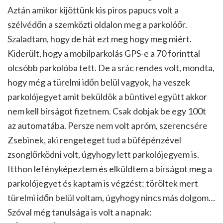
Aztán amikor kijöttünk kis piros papucs volt a
szélvédőn a szemközti oldalon meg a parkolóőr.
Szaladtam, hogy de hát ezt meg hogy meg miért.
Kiderült, hogy a mobilparkolás GPS-e a 70 forinttal
olcsóbb parkolóba tett. De a srác rendes volt, mondta,
hogy még a türelmi időn belül vagyok, ha veszek
parkolójegyet amit beküldök a büntivel együtt akkor
nem kell bírságot fizetnem. Csak dobjak be egy 100t
az automatába. Persze nem volt apróm, szerencsére
Zsebinek, aki rengeteget tud a büfépénzével
zsonglőrködni volt, úgyhogy lett parkolójegyem is.
Itthon lefényképeztem és elküldtem a bírságot meg a
parkolójegyet és kaptam is végzést: töröltek mert
türelmi időn belül voltam, úgyhogy nincs más dolgom…
Szóval még tanulsága is volt a napnak: