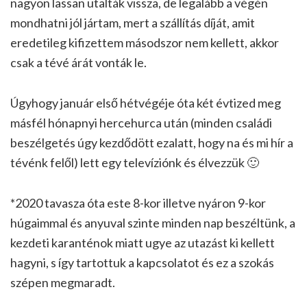
nagyon lassan utalták vissza, de legalább a végén
mondhatni jól jártam, mert a szállítás díját, amit
eredetileg kifizettem másodszor nem kellett, akkor
csak a tévé árát vonták le.
Úgyhogy január első hétvégéje óta két évtized meg
másfél hónapnyi hercehurca után (minden családi
beszélgetés úgy kezdődött ezalatt, hogy na és mi hír a
tévénk felől) lett egy televíziónk és élvezzük 🙂
*2020 tavasza óta este 8-kor illetve nyáron 9-kor
húgaimmal és anyuval szinte minden nap beszéltünk, a
kezdeti karanténok miatt ugye az utazást ki kellett
hagyni, s így tartottuk a kapcsolatot és ez a szokás
szépen megmaradt.