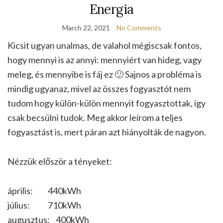
Energia
March 22, 2021
No Comments
Kicsit ugyan unalmas, de valahol mégiscsak fontos,
hogy mennyi is az annyi: mennyiért van hideg, vagy
meleg, és mennyibe is fáj ez 🙂 Sajnos a probléma is
mindig ugyanaz, mivel az összes fogyasztót nem
tudom hogy külön-külön mennyit fogyasztottak, így
csak becsülni tudok. Meg akkor leírom a teljes
fogyasztást is, mert páran azt hiányolták de nagyon.
Nézzük először a tényeket:
április: 440kWh
július: 710kWh
augusztus: 400kWh