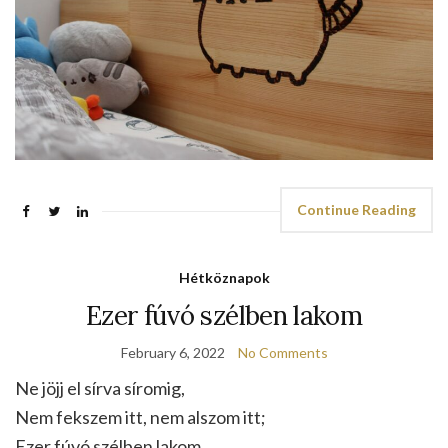
Continue Reading
Hétköznapok
Ezer fúvó szélben lakom
February 6, 2022
No Comments
Ne jöjj el sírva síromig,
Nem fekszem itt, nem alszom itt;
Ezer fúvó szélben lakom