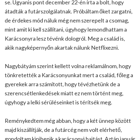
se. Ugyanis pont december 22-én írta a bolt, hogy
átadták a futárszolgálatnak. Próbáltam őket zargatni,
de érdekes mód náluk még nem szerepelt a csomag,
mint amit ki kell szállítani, úgyhogy lemondhattam a
Karácsonyra lesz tévénk dologról. Meg a család is,
akik nagyképernyőn akartak nálunk Netflixezni.
Nagybátyám szerint kellett volna reklamálnom, hogy
tönkretették a Karácsonyunkat mert a család, főleg a
gyerekek arra számított, hogy tévézhetünk de a
szerencsétlenkedések miatt ez nem történt meg,
úgyhogy a lelki sérüléseinket is térítsék meg.
Reménykedtem még abban, hogy a két ünnep között
majd kiszállítják, de a futárcég nem volt elérhető,
gondoltam kipihenik a karácsonyi hajtást. Aztán január