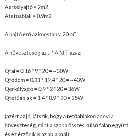
Aerkélyajtó = 2m2
Atetőablak = 0.9m2
A hajtó erő az konstans: 20 oC
A hőveszteség az u * A *dT, azaz:
Qfal = 0.16 * 9 * 20 = ~30W
Qfödém = 0.11 * 19.4 * 20 = ~43W
Qerkélyajtó = 0.9 * 2 * 20 = 36W
Qtetőablak = 1.4 * 0.9 * 20 = 25W
(azért az jól látszik, hogy a tetőablakon annyi a
hőveszteség, mint a szoba összes külső falán együtt.
és ez érződik is az ablaknál)