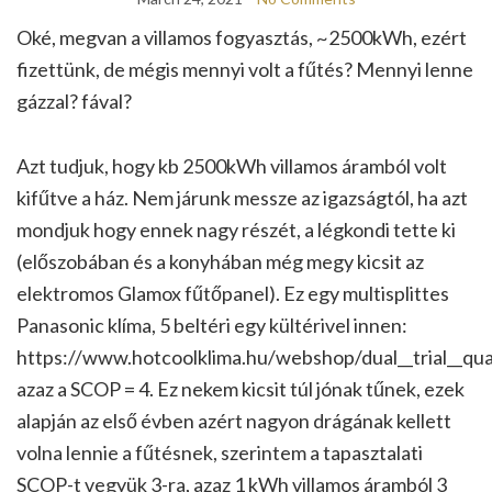
Oké, megvan a villamos fogyasztás, ~2500kWh, ezért
fizettünk, de mégis mennyi volt a fűtés? Mennyi lenne
gázzal? fával?
Azt tudjuk, hogy kb 2500kWh villamos áramból volt
kifűtve a ház. Nem járunk messze az igazságtól, ha azt
mondjuk hogy ennek nagy részét, a légkondi tette ki
(előszobában és a konyhában még megy kicsit az
elektromos Glamox fűtőpanel). Ez egy multisplittes
Panasonic klíma, 5 beltéri egy kültérivel innen:
https://www.hotcoolklima.hu/webshop/dual__trial__quatt
azaz a SCOP = 4. Ez nekem kicsit túl jónak tűnek, ezek
alapján az első évben azért nagyon drágának kellett
volna lennie a fűtésnek, szerintem a tapasztalati
SCOP-t vegyük 3-ra, azaz 1 kWh villamos áramból 3