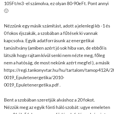
105Ft/m3 -el számolva, ez olyan 80-90eFt. Pont annyi
🙂
Nézzünk egy másik számítást, adott a jelenlegi kb -1 és
0 fokos éjszakák, a szobában a fűtések ki vannak
kapcsolva. Egyik adatforrásunk az energetikai
tanúsítvány (amiben azért jó sok hiba van, de ebből is
látszik hogy rajtam kívül senki nem nézte meg, főleg
nem a hatóság, de most nekünk azért megfel ), a másik
https://regi.tankonyvtar.hu/hu/tartalom/tamop412A/2
0019_Epuletenergetika/2010-
0019_Epuletenergetika.pdf .
Bent a szobában szeretjük alváshoz a 20 fokot.
Nézzük meg az egyik fönti háló szobát: ugye emeleten