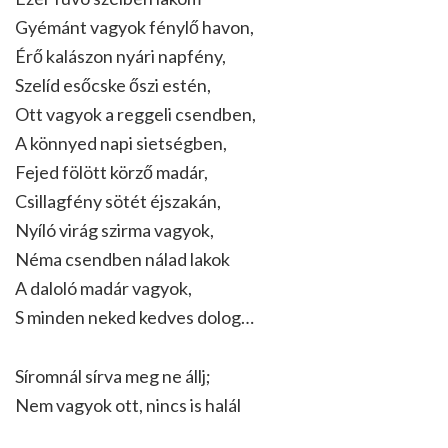
Gyémánt vagyok fénylő havon,
Érő kalászon nyári napfény,
Szelíd esőcske őszi estén,
Ott vagyok a reggeli csendben,
A könnyed napi sietségben,
Fejed fölött körző madár,
Csillagfény sötét éjszakán,
Nyíló virág szirma vagyok,
Néma csendben nálad lakok
A daloló madár vagyok,
S minden neked kedves dolog…
Síromnál sírva meg ne állj;
Nem vagyok ott, nincs is halál