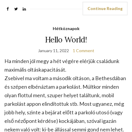
Continue Reading
Hétköznapok
Hello World!
January 11, 2022
1 Comment
Ha minden jól megy a hét végére elérjük családunk
maximális oltáskapacitását.
Zsebivel ma voltam a második oltáson, a Bethesdában
és szépen elbénáztam a parkolást. Múltkor minden
olyan flottul ment, szuper helyet találtunk, mobil
parkolást appon elindítottuk stb. Most ugyanez, még
jobb hely, szinte a bejárat előtt a parkoló utosó (vagy
első nézőpont kérdése) kockájában, szóval igazán
nekem való volt: ki-be állással semmi gond nem lehet.