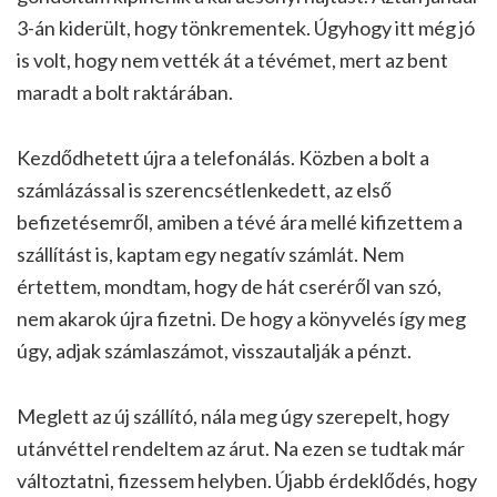
3-án kiderült, hogy tönkrementek. Úgyhogy itt még jó
is volt, hogy nem vették át a tévémet, mert az bent
maradt a bolt raktárában.
Kezdődhetett újra a telefonálás. Közben a bolt a
számlázással is szerencsétlenkedett, az első
befizetésemről, amiben a tévé ára mellé kifizettem a
szállítást is, kaptam egy negatív számlát. Nem
értettem, mondtam, hogy de hát cseréről van szó,
nem akarok újra fizetni. De hogy a könyvelés így meg
úgy, adjak számlaszámot, visszautalják a pénzt.
Meglett az új szállító, nála meg úgy szerepelt, hogy
utánvéttel rendeltem az árut. Na ezen se tudtak már
változtatni, fizessem helyben. Újabb érdeklődés, hogy