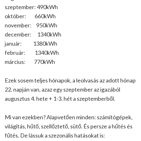
szeptember: 490kWh
október: 660kWh
november: 950kWh
december: 1340kWh
január: 1380kWh
február: 1340kWh
március: 770kWh
Ezek sosem teljes hónapok, a leolvasás az adott hónap
22. napján van, azaz egy szeptember az igazából
augusztus 4. hete + 1-3. hét a szeptemberből.
Mi van ezekben? Alapvetően minden: számítógépek,
világítás, hűtő, szellőztető, sütő. És persze a hűtés és
fűtés. De lássuk a szezonális hatásokat is: