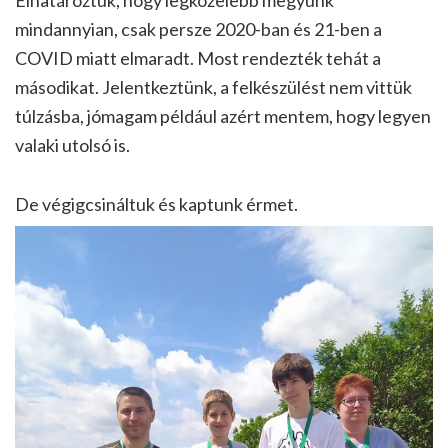
Elhatároztuk, hogy legközelebb megyünk
mindannyian, csak persze 2020-ban és 21-ben a
COVID miatt elmaradt. Most rendezték tehát a
másodikat. Jelentkeztünk, a felkészülést nem vittük
túlzásba, jómagam például azért mentem, hogy legyen
valaki utolsó is.
De végigcsináltuk és kaptunk érmet.