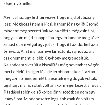
képernyő nélkül.
Azért a ház úgy lett tervezve, hogy majd ott bizony
lesz. Méghozzá nem is kicsi, hanem jó nagy 🙂 Csomó
mindent meg szerettünk volna előtte még csinálni,
hogy aztán majd a nappaliba legyen kanapé meg tévé.
S most őszre végül úgy jött ki, hogy itt az idő: kell az a
televízió. Amit már pár éve kinéztünk, sajnos az ára
csak nem ment lejjebb, úgyhogy megrendeltük.
Kalandosra sikerült a kiszállítás még november végén,
mert délelőttre ígérték, de lerobbant a kocsi, aztán
meg aznap mindenfelé balesetek meg dugók voltak,
úgyhogy már jó sötét volt amikor megérkezett a fuvar.
Ráadásul felénk első körbe jönni sötétben nem egy
leányálom. Mindenesetre legalább csak én voltam