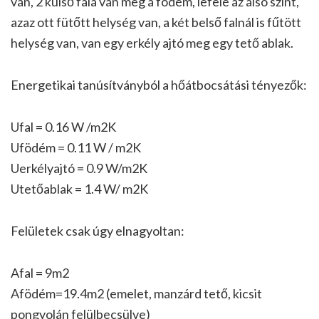
van, 2 külső fala van meg a födém, lefelé az alsó szint,
azaz ott fütőtt helység van, a két belső falnál is fűtött
helység van, van egy erkély ajtó meg egy tető ablak.
Energetikai tanúsítványból a hőátbocsátási tényezők:
Ufal = 0.16 W /m2K
Ufödém = 0.11 W / m2K
Uerkélyajtó = 0.9 W/m2K
Utetőablak = 1.4 W/ m2K
Felületek csak úgy elnagyoltan:
Afal = 9m2
Afödém=19.4m2 (emelet, manzárd tető, kicsit
pongyolán felülbecsülve)