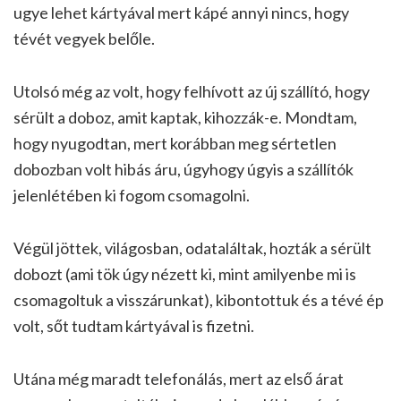
ugye lehet kártyával mert kápé annyi nincs, hogy
tévét vegyek belőle.
Utolsó még az volt, hogy felhívott az új szállító, hogy
sérült a doboz, amit kaptak, kihozzák-e. Mondtam,
hogy nyugodtan, mert korábban meg sértetlen
dobozban volt hibás áru, úgyhogy úgyis a szállítók
jelenlétében ki fogom csomagolni.
Végül jöttek, világosban, odataláltak, hozták a sérült
dobozt (ami tök úgy nézett ki, mint amilyenbe mi is
csomagoltuk a visszárunkat), kibontottuk és a tévé ép
volt, sőt tudtam kártyával is fizetni.
Utána még maradt telefonálás, mert az első árat