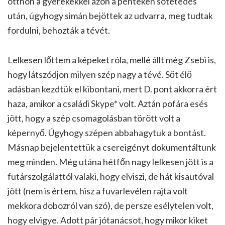
otthon a gyerekekkel azon a pénteken sötétedés
után, úgyhogy simán bejöttek az udvarra, meg tudtak
fordulni, behozták a tévét.
Lelkesen lőttem a képeket róla, mellé állt még Zsebi is,
hogy látszódjon milyen szép nagy a tévé. Sőt élő
adásban kezdtük el kibontani, mert D. pont akkorra ért
haza, amikor a családi Skype* volt. Aztán pofára esés
jött, hogy a szép csomagolásban törött volt a
képernyő. Úgyhogy szépen abbahagytuk a bontást.
Másnap bejelentettük a csereigényt dokumentáltunk
meg minden. Még utána hétfőn nagy lelkesen jött is a
futárszolgálattól valaki, hogy elviszi, de hát kisautóval
jött (nem is értem, hisz a fuvarlevélen rajta volt
mekkora dobozról van szó), de persze esélytelen volt,
hogy elvigye. Adott pár jótanácsot, hogy mikor kiket