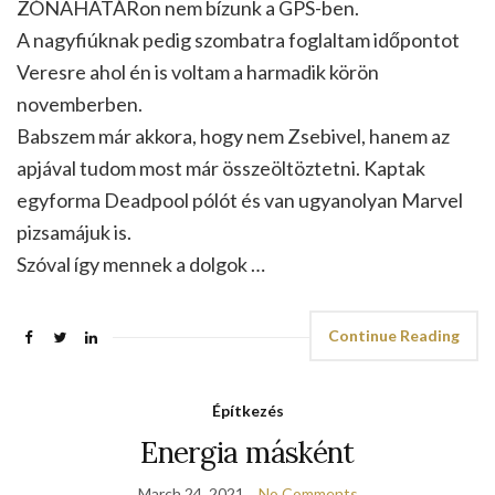
ZÓNAHATÁRon nem bízunk a GPS-ben.
A nagyfiúknak pedig szombatra foglaltam időpontot
Veresre ahol én is voltam a harmadik körön
novemberben.
Babszem már akkora, hogy nem Zsebivel, hanem az
apjával tudom most már összeöltöztetni. Kaptak
egyforma Deadpool pólót és van ugyanolyan Marvel
pizsamájuk is.
Szóval így mennek a dolgok …
Continue Reading
Építkezés
Energia másként
March 24, 2021
No Comments