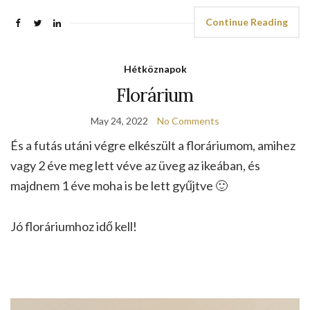
Continue Reading
Hétköznapok
Florárium
May 24, 2022
No Comments
És a futás utáni végre elkészült a floráriumom, amihez
vagy 2 éve meg lett véve az üveg az ikeában, és
majdnem 1 éve moha is be lett gyűjtve 🙂
Jó floráriumhoz idő kell!