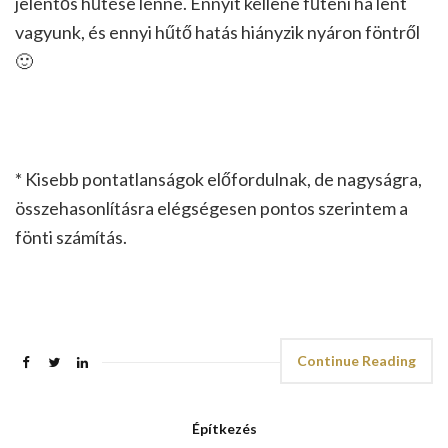
jelentős hűtése lenne. Ennyit kellene fűteni ha lent
vagyunk, és ennyi hűtő hatás hiányzik nyáron föntről
🙂
* Kisebb pontatlanságok előfordulnak, de nagyságra,
összehasonlításra elégségesen pontos szerintem a
fönti számítás.
Continue Reading
Építkezés