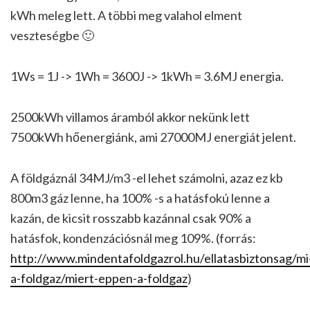
kWh meleg lett. A többi meg valahol elment
veszteségbe 🙂
1Ws = 1J -> 1Wh = 3600J -> 1kWh = 3.6MJ energia.
2500kWh villamos áramból akkor nekünk lett
7500kWh hőenergiánk, ami 27000MJ energiát jelent.
A földgáznál 34MJ/m3 -el lehet számolni, azaz ez kb
800m3 gáz lenne, ha 100% -s a hatásfokú lenne a
kazán, de kicsit rosszabb kazánnal csak 90% a
hatásfok, kondenzációsnál meg 109%. (forrás:
http://www.mindentafoldgazrol.hu/ellatasbiztonsag/mi
a-foldgaz/miert-eppen-a-foldgaz
)