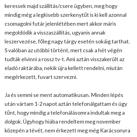
keressek majd szállítás/csere ügyben, meg hogy
mindig még a legkisebb szerkenytűt is ki kell azonnal
csomagolni futár jelenlétében mert akkor máris
megoldódik a visszaszállítás, ugyanis annak
leszervezése, főleg nagy tárgy esetén sokáig tarthat.
S valóban az utóbbi történt, mert csak a hét végén
tudták elvinni a rossz tv-t. Ami aztán visszakerült az
eladó raktárába, nekik újra kellett rendelni, miután
megérkezett, fuvart szervezni.
Ja és semmi se ment automatikusan. Minden lépés
után vártam 1-2 napot aztán telefonálgattam és úgy
tűnt, hogy mindig a telefonálásomra indultak meg a
dolgok. Úgyhogy hiába rendeltem meg november
közepén a tévét, nem érkezett meg még Karácsonyra