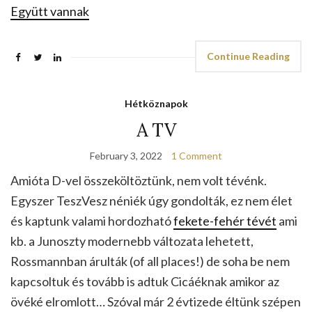
Együtt vannak
Continue Reading
Hétköznapok
A TV
February 3, 2022
1 Comment
Amióta D-vel összeköltöztünk, nem volt tévénk.
Egyszer TeszVesz néniék úgy gondolták, ez nem élet
és kaptunk valami hordozható
fekete-fehér tévét
ami
kb. a Junoszty modernebb változata lehetett,
Rossmannban árulták (of all places!) de soha be nem
kapcsoltuk és tovább is adtuk Cicáéknak amikor az
övéké elromlott… Szóval már 2 évtizede éltünk szépen