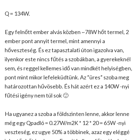
Q = 134W.
Egy felnőtt ember alvás közben ~78W hőt termel, 2
ember pont annyit termel, mint amennyi a
hőveszteség. És ez tapasztalati úton igazolva van,
ilyenkor este nincs fűtés a szobákban, a gyerekeknél
sem, és reggel kellemes idő van mindkét helyiségben,
pont mint mikor lefeleküdtünk. Az “üres” szoba meg
határozottan hűvösebb. És hát azért ez a 140W -nyi
fűtési igény nem túl sok 🙂
Ha ugyanez a szoba a földszinten lenne, akkor lenne
még egy Qpadló = 0.27W/m2K * 12 * 20 = 65W -nyi
veszteség, ez ugye 50% a többinek, azaz egy eléggé