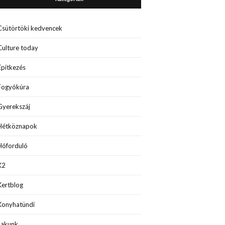
Csütörtöki kedvencek
Culture today
Építkezés
Fogyókúra
Gyerekszáj
Hétköznapok
Hóforduló
K2
Kertblog
Konyhatündi
Lakunk