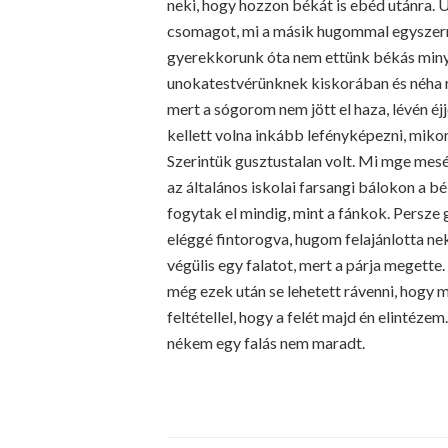
neki, hogy hozzon békát is ebéd utánra. 
csomagot, mi a másik hugommal egyszerre
gyerekkorunk óta nem ettünk békás minyon
unokatestvérünknek kiskorában és néha r
mert a sógorom nem jött el haza, lévén é
kellett volna inkább lefényképezni, mik
Szerintük gusztustalan volt. Mi mge mesél
az általános iskolai farsangi bálokon a 
fogytak el mindig, mint a fánkok. Persze
eléggé fintorogva, hugom felajánlotta nek
végülis egy falatot, mert a párja megette
még ezek után se lehetett rávenni, hogy me
feltétellel, hogy a felét majd én elintéze
nékem egy falás nem maradt.