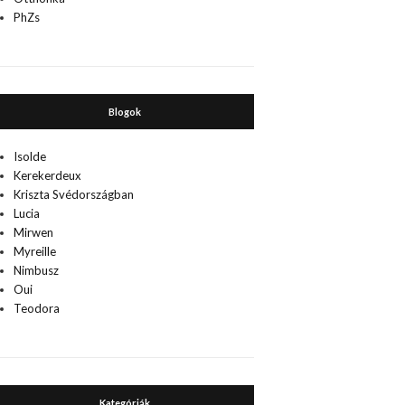
PhZs
Blogok
Isolde
Kerekerdeux
Kriszta Svédországban
Lucia
Mirwen
Myreille
Nimbusz
Oui
Teodora
Kategóriák