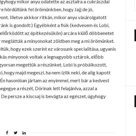
Úgyhogy mikor anyu odatette az asztalra a cukrászdai
 hördültünk fel örömünkben, hogy Jajj de jó,
t. Illetve akkkor ritkán, mikor anyu vásárolgatott
ánk is gondolt:) Egyébként a fiúk (kedvesem és Lobi,
jjeliőrködött az építkezésükön) arcára kiülő döbbenetet
or meglátták a minyonokat zöldben meg a mi örömünket.
tük, hogy ezek szerint ez városunk specialitása, ugyanis
békás minyonok voltak a legnagyobb sztárok, előbb
 gyorsan megettük a részünket. Lobi is próbálkozott,
i, hogy majd megeszi, ha nem ízlik neki, de alig kapott
. Én hasonlóan jártam az enyimmel, mert bár a kedvest
gegye a részét, Dórinak lett felajánlva, azzal a
m. De persze a kiscsaj is bevágta az egészet, úgyhogy