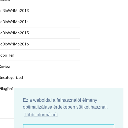
LoBloWriMo2013
LoBloWriMo2014
LoBloWriMo2015
LoBloWriMo2016
Lobo Ten
Review
Uncategorized
Világjáró
Ez a weboldal a felhasználói élmény
optimalizálása érdekében sütiket használ.
Több információt