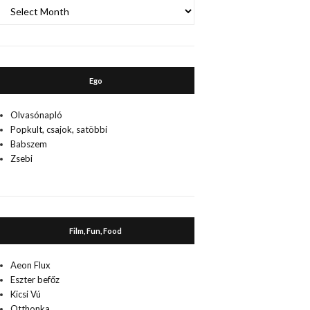
A
múlt
Ego
Olvasónapló
Popkult, csajok, satöbbi
Babszem
Zsebi
Film, Fun, Food
Aeon Flux
Eszter befőz
Kicsi Vú
Otthonka