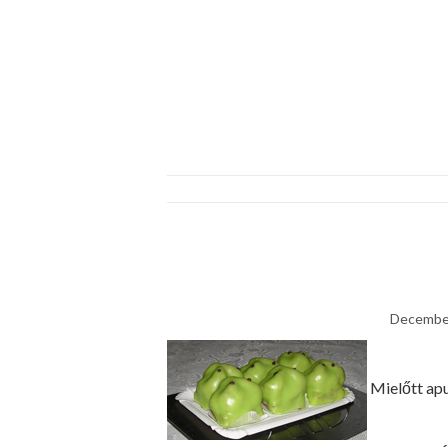
December
Mielőtt apu