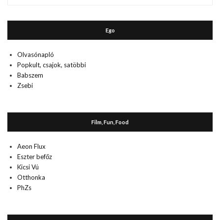
múlt
Ego
Olvasónapló
Popkult, csajok, satöbbi
Babszem
Zsebi
Film, Fun, Food
Aeon Flux
Eszter befőz
Kicsi Vú
Otthonka
PhZs