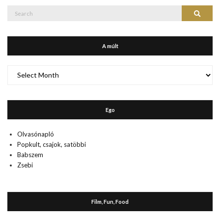
Search
Search
for:
A múlt
A
múlt
Ego
Olvasónapló
Popkult, csajok, satöbbi
Babszem
Zsebi
Film, Fun, Food