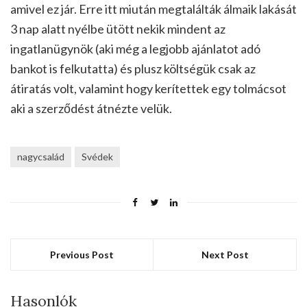
amivel ez jár. Erre itt miután megtalálták álmaik lakását
3 nap alatt nyélbe ütött nekik mindent az
ingatlanügynök (aki még a legjobb ajánlatot adó
bankot is felkutatta) és plusz költségük csak az
átiratás volt, valamint hogy kerítettek egy tolmácsot
aki a szerződést átnézte velük.
nagycsalád
Svédek
Previous Post
Next Post
Hasonlók