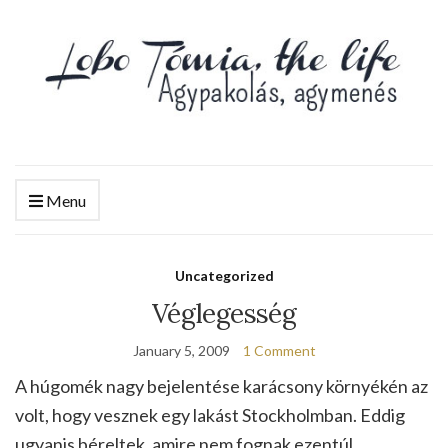
Menu
Uncategorized
Véglegesség
January 5, 2009
1 Comment
A húgomék nagy bejelentése karácsony környékén az
volt, hogy vesznek egy lakást Stockholmban. Eddig
ugyanis béreltek, amire nem fognak ezentúl