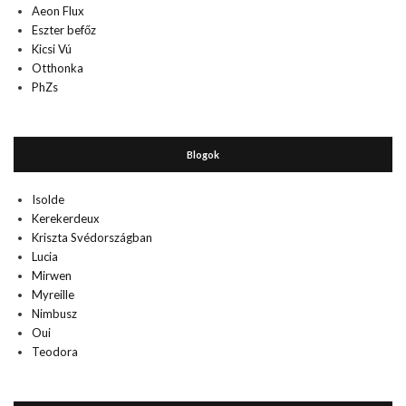
Aeon Flux
Eszter befőz
Kicsi Vú
Otthonka
PhZs
Blogok
Isolde
Kerekerdeux
Kriszta Svédországban
Lucia
Mirwen
Myreille
Nimbusz
Oui
Teodora