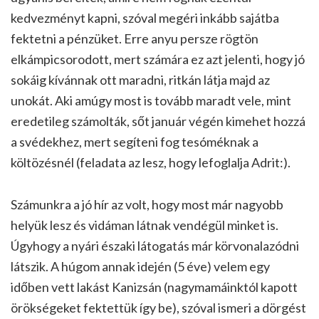
kedvezményt kapni, szóval megéri inkább sajátba
fektetni a pénzüket. Erre anyu persze rögtön
elkámpicsorodott, mert számára ez azt jelenti, hogy jó
sokáig kívánnak ott maradni, ritkán látja majd az
unokát. Aki amúgy most is tovább maradt vele, mint
eredetileg számolták, sőt január végén kimehet hozzá
a svédekhez, mert segíteni fog tesóméknak a
költözésnél (feladata az lesz, hogy lefoglalja Adrit:).
Számunkra a jó hír az volt, hogy most már nagyobb
helyük lesz és vidáman látnak vendégül minket is.
Úgyhogy a nyári északi látogatás már körvonalazódni
látszik. A húgom annak idején (5 éve) velem egy
időben vett lakást Kanizsán (nagymamáinktól kapott
örökségeket fektettük így be), szóval ismeri a dörgést