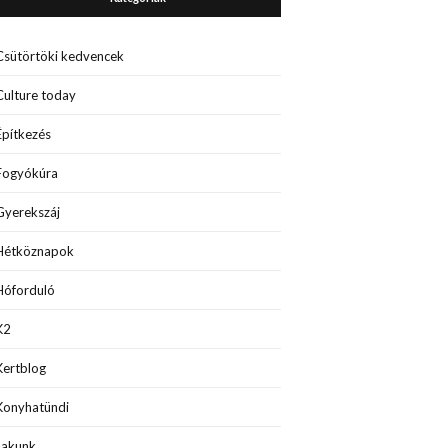
Csütörtöki kedvencek
Culture today
Építkezés
Fogyókúra
Gyerekszáj
Hétköznapok
Hóforduló
K2
Kertblog
Konyhatündi
Lakunk