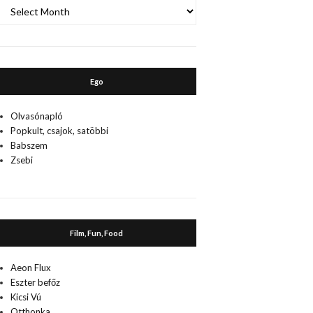
A
múlt
Ego
Olvasónapló
Popkult, csajok, satöbbi
Babszem
Zsebi
Film, Fun, Food
Aeon Flux
Eszter befőz
Kicsi Vú
Otthonka