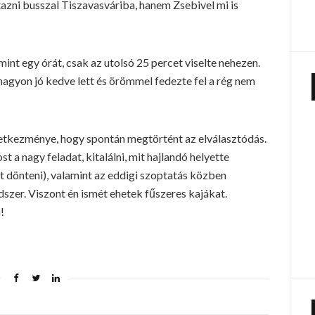
azni busszal Tiszavasváriba, hanem Zsebivel mi is
 mint egy órát, csak az utolsó 25 percet viselte nehezen.
gyon jó kedve lett és örömmel fedezte fel a rég nem
etkezménye, hogy spontán megtörtént az elválasztódás.
t a nagy feladat, kitalálni, mit hajlandó helyette
et dönteni), valamint az eddigi szoptatás közben
ódszer. Viszont én ismét ehetek fűszeres kajákat.
!