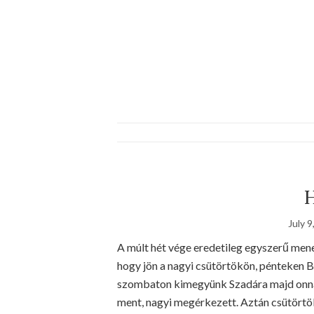
H
July 9
A múlt hét vége eredetileg egyszerű menet
hogy jön a nagyi csütörtökön, pénteken B
szombaton kimegyünk Szadára majd onnan 
ment, nagyi megérkezett. Aztán csütörtök