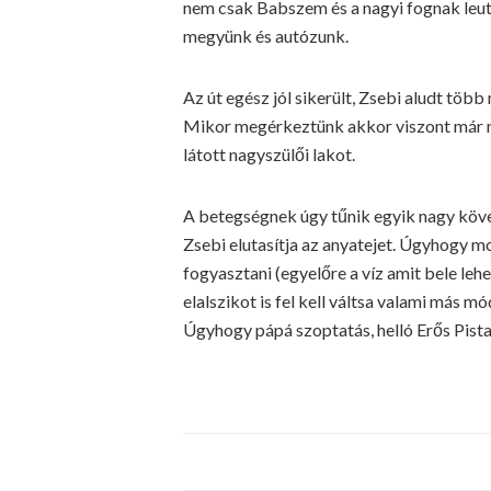
nem csak Babszem és a nagyi fognak leut
megyünk és autózunk.
Az út egész jól sikerült, Zsebi aludt több
Mikor megérkeztünk akkor viszont már na
látott nagyszülői lakot.
A betegségnek úgy tűnik egyik nagy köv
Zsebi elutasítja az anyatejet. Úgyhogy mos
fogyasztani (egyelőre a víz amit bele leh
elalszikot is fel kell váltsa valami más m
Úgyhogy pápá szoptatás, helló Erős Pista