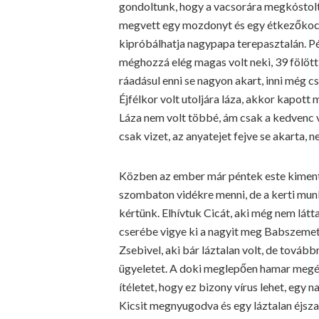
gondoltunk, hogy a vacsorára megkóstol
megvett egy mozdonyt és egy étkezőkocsit
kipróbálhatja nagypapa terepasztalán. P
méghozzá elég magas volt neki, 39 fölött
ráadásul enni se nagyon akart, inni még csa
Éjfélkor volt utoljára láza, akkor kapott
Láza nem volt többé, ám csak a kedvenc va
csak vizet, az anyatejet fejve se akarta, n
Közben az ember már péntek este kiment 
szombaton vidékre menni, de a kerti munk
kértünk. Elhívtuk Cicát, aki még nem látt
cserébe vigye ki a nagyit meg Babszem
Zsebivel, aki bár láztalan volt, de továb
ügyeletet. A doki meglepően hamar megé
ítéletet, hogy ez bizony vírus lehet, egy
Kicsit megnyugodva és egy láztalan éjsza