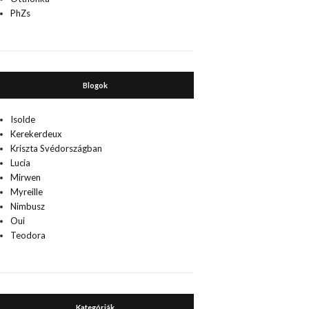
PhZs
Blogok
Isolde
Kerekerdeux
Kriszta Svédországban
Lucia
Mirwen
Myreille
Nimbusz
Oui
Teodora
Kategóriák