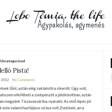
Uncategorized
elló Pista!
, 2012
No Comments
f
nek tűnt, aztán elég zaklatottra sikerült. Úgy volt,
abszem elköltheti a zsebpénzét a játékboltban, aztán
megyünk Tiszavasváriba, nyaralni. Az első lépés jól
 este valami hasfájásos sírása volt Zsebinek, arra