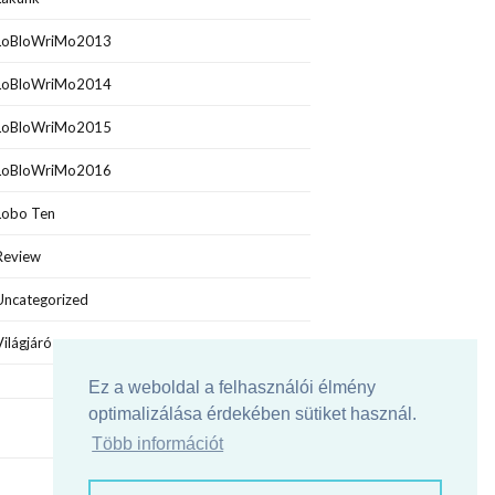
LoBloWriMo2013
LoBloWriMo2014
LoBloWriMo2015
LoBloWriMo2016
Lobo Ten
Review
Uncategorized
Világjáró
Ez a weboldal a felhasználói élmény
optimalizálása érdekében sütiket használ.
Több információt