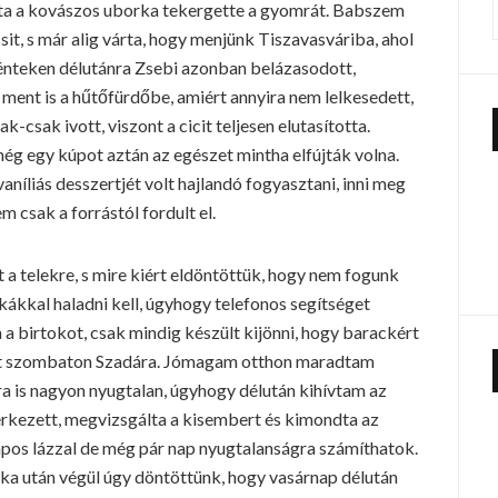
ta a kovászos uborka tekergette a gyomrát. Babszem
, s már alig várta, hogy menjünk Tiszavasváriba, ahol
énteken délutánra Zsebi azonban belázasodott,
 ment is a hűtőfürdőbe, amiért annyira nem lelkesedett,
k-csak ivott, viszont a cicit teljesen elutasította.
 még egy kúpot aztán az egészet mintha elfújták volna.
níliás desszertjét volt hajlandó fogyasztani, inni meg
em csak a forrástól fordult el.
a telekre, s mire kiért eldöntöttük, hogy nem fogunk
ákkal haladni kell, úgyhogy telefonos segítséget
a a birtokot, csak mindig készült kijönni, hogy barackért
et szombaton Szadára. Jómagam otthon maradtam
bra is nagyon nyugtalan, úgyhogy délután kihívtam az
rkezett, megvizsgálta a kisembert és kimondta az
 napos lázzal de még pár nap nyugtalanságra számíthatok.
ka után végül úgy döntöttünk, hogy vasárnap délután