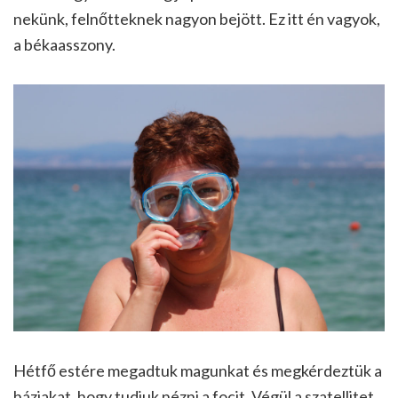
nekünk, felnőtteknek nagyon bejött. Ez itt én vagyok,
a békaasszony.
Hétfő estére megadtuk magunkat és megkérdeztük a
háziakat, hogy tudjuk nézni a focit. Végül a szatellitet