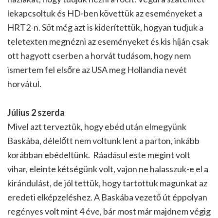
lekapcsoltuk és HD-ben követtük az eseményeket a
HRT2-n. Sőt még azt is kiderítettük, hogyan tudjuk a
teletexten megnézni az eseményeket és kis híján csak
ott hagyott cserben a horvát tudásom, hogy nem
ismertem fel elsőre az USA meg Hollandia nevét
horvátul.
Július 2 szerda
Mivel azt terveztük, hogy ebéd után elmegyünk
Baskába, délelőtt nem voltunk lent a parton, inkább
korábban ebédeltünk. Ráadásul este megint volt
vihar, eleinte kétségünk volt, vajon ne halasszuk-e el a
kirándulást, de jól tettük, hogy tartottuk magunkat az
eredeti elképzeléshez. A Baskába vezető út éppolyan
regényes volt mint 4 éve, bár most már majdnem végig