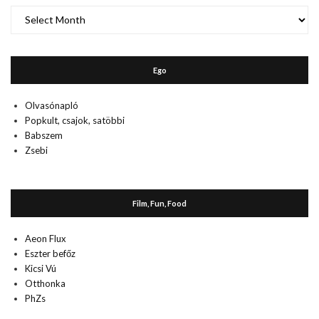
A
múlt
Ego
Olvasónapló
Popkult, csajok, satöbbi
Babszem
Zsebi
Film, Fun, Food
Aeon Flux
Eszter befőz
Kicsi Vú
Otthonka
PhZs