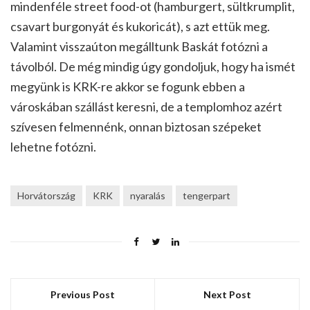
mindenféle street food-ot (hamburgert, sültkrumplit,
csavart burgonyát és kukoricát), s azt ettük meg.
Valamint visszaúton megálltunk Baskát fotózni a
távolból. De még mindig úgy gondoljuk, hogy ha ismét
megyünk is KRK-re akkor se fogunk ebben a
városkában szállást keresni, de a templomhoz azért
szívesen felmennénk, onnan biztosan szépeket
lehetne fotózni.
Horvátország
KRK
nyaralás
tengerpart
Previous Post
Next Post