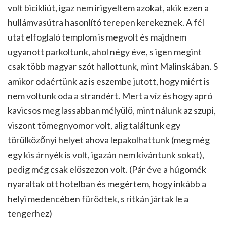
volt bicikliút, igaz nem irigyeltem azokat, akik ezen a
hullámvasútra hasonlító terepen kerekeznek. A fél
utat elfoglaló templom is megvolt és majdnem
ugyanott parkoltunk, ahol négy éve, s igen megint
csak több magyar szót hallottunk, mint Malinskában. S
amikor odaértünk az is eszembe jutott, hogy miért is
nem voltunk oda a strandért. Mert a víz és hogy apró
kavicsos meg lassabban mélyülő, mint nálunk az szupi,
viszont tömegnyomor volt, alig találtunk egy
törülközőnyi helyet ahova lepakolhattunk (meg még
egy kis árnyék is volt, igazán nem kívántunk sokat),
pedig még csak előszezon volt. (Pár éve a húgomék
nyaraltak ott hotelban és megértem, hogy inkább a
helyi medencében fürödtek, s ritkán jártak le a
tengerhez)