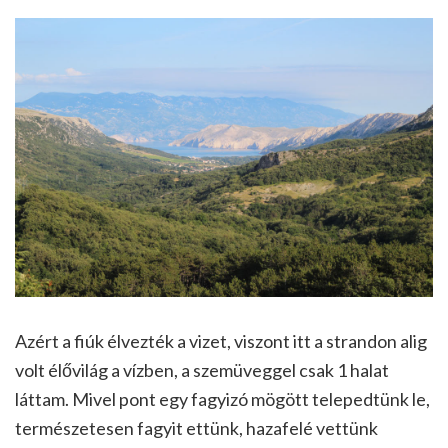
Azért a fiúk élvezték a vizet, viszont itt a strandon alig
volt élővilág a vízben, a szemüveggel csak 1 halat
láttam. Mivel pont egy fagyizó mögött telepedtünk le,
természetesen fagyit ettünk, hazafelé vettünk