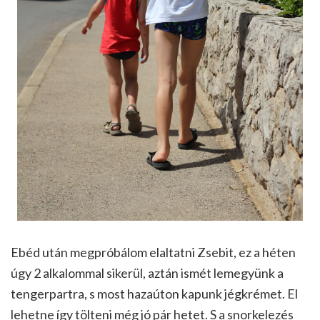
Ebéd után megpróbálom elaltatni Zsebit, ez a héten
úgy 2 alkalommal sikerül, aztán ismét lemegyünk a
tengerpartra, s most hazaúton kapunk jégkrémet. El
lehetne így tölteni még jó pár hetet. S a snorkelezés