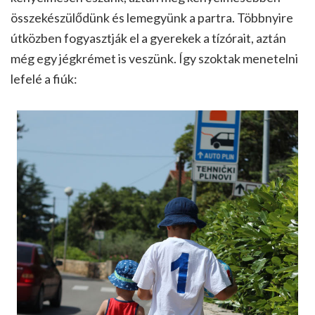
összekészülődünk és lemegyünk a partra. Többnyire
útközben fogyasztják el a gyerekek a tízórait, aztán
még egy jégkrémet is veszünk. Így szoktak menetelni
lefelé a fiúk: