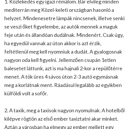
1. Közlekedés egy igazi rémálom. Bár elvileg minden
mediterrán meg Közel-keleti országban hasonló a
helyzet. Mindenesetre lámpák nincsenek, illetve senki
se veszi őket figyelembe, az autók mennek a maguk
feje után és állandóan dudálnak. Mindenért. Csak úgy,
ha egyedül vannak az úton akkor is azt érzik,
feltétlenül meg kell nyomniuk a dudát. A gyalogosnak
nagyon oda kell figyelni. Jellemzően csupán 1etlen
balesetet láttunk, azt is ma hajnali 2-kor a repülőtérre
menet. A tök üres 4 sávos úton 2-3 autó egymásnak
meg a korlátnak ment. Ráadásul legalább az egyikben
külföldi volt a sofőr.
2. A taxik, meg a taxisok nagyon nyomulnak. A hotelből
kilépve rögtön az első ember taxiztatni akar minket.
Aztán a városban ha elmegy az ember mellett egy