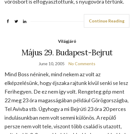
vörösbort is elfogyasztottunk, s nyugovóra tértünk.
Continue Reading
Világjáró
Május 29. Budapest-Bejrut
June 10, 2005
No Comments
Mind Boss néninek, mind nekem az volt az
elképzelésünk, hogy éjszaka rajtunk kívül senki se lesz
Ferihegyen. De ez nem így volt. Rengeteg gép ment
22 meg 23 óra magasságában például Görögországba,
Tel Avivba stb. Úgyhogy a mi Bejrúti 23 óra 20 perces
indulásunkban nem volt semmi különös. A repülő
persze nem volt tele, viszont több család is utazott,