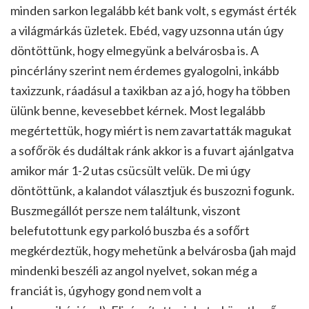
minden sarkon legalább két bank volt, s egymást érték
a világmárkás üzletek. Ebéd, vagy uzsonna után úgy
döntöttünk, hogy elmegyünk a belvárosba is. A
pincérlány szerint nem érdemes gyalogolni, inkább
taxizzunk, ráadásul a taxikban az a jó, hogy ha többen
ülünk benne, kevesebbet kérnek. Most legalább
megértettük, hogy miért is nem zavartatták magukat
a sofőrök és dudáltak ránk akkor is a fuvart ajánlgatva
amikor már 1-2 utas csücsült velük. De mi úgy
döntöttünk, a kalandot választjuk és buszozni fogunk.
Buszmegállót persze nem találtunk, viszont
belefutottunk egy parkoló buszba és a sofőrt
megkérdeztük, hogy mehetünk a belvárosba (jah majd
mindenki beszéli az angol nyelvet, sokan még a
franciát is, úgyhogy gond nem volt a