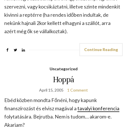
szervezni, vagy kocsikáztatni, illetve szinte mindenkit
kivinni a reptérre (ha rendes időben indultak, de
nekünk hajnali 2kor kellett elhagyni a szállót, arra
azért még ők se vállalkoztak).
Continue Reading
Uncategorized
Hoppá
April 15, 2005
1 Comment
Ebéd közben mondta Főnéni, hogy kapunk
finanszírozást és elvisz magával a
tavalyi konferencia
folytatására. Bejrutba. Nem is tudom… akarom-e.
Akarjam?