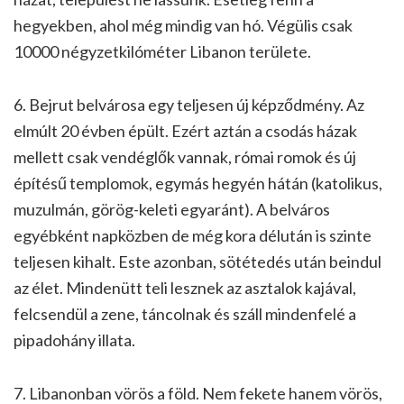
hegyekben, ahol még mindig van hó. Végülis csak
10000 négyzetkilóméter Libanon területe.
6. Bejrut belvárosa egy teljesen új képződmény. Az
elmúlt 20 évben épült. Ezért aztán a csodás házak
mellett csak vendéglők vannak, római romok és új
építésű templomok, egymás hegyén hátán (katolikus,
muzulmán, görög-keleti egyaránt). A belváros
egyébként napközben de még kora délután is szinte
teljesen kihalt. Este azonban, sötétedés után beindul
az élet. Mindenütt teli lesznek az asztalok kajával,
felcsendül a zene, táncolnak és száll mindenfelé a
pipadohány illata.
7. Libanonban vörös a föld. Nem fekete hanem vörös,