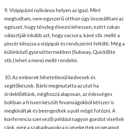
9. Vízipipázni nyilvános helyen az igazi. Mint
megtudtam, nem egyszerű otthon úgy összeállítani az
egészet, hogy tényleg élvezni lehessen, ezért sokan
választják inkább azt, hogy vacsora, kávé stb. mellé a
pincér kihozza a vízipipát és rendszerint feltölti. Még a
különböző gyorséttermekben (Subway, QuickBite
stb.) lehet a menü mellé rendelni.
10. Az emberek hihetetlenül kedvesek és
segítőkészek. Bárki megmutatta az utat ha
érdeklődtünk, méghozzá alaposan, az édességes
boltban a frissen készült finomságokból kétszer is
megkínáltak és beengedtek a pult mögé fotózni. A
konferencia szervezői például nagyon gondot viseltek
ránk, még a szabadnapokra is igyekeztek programot