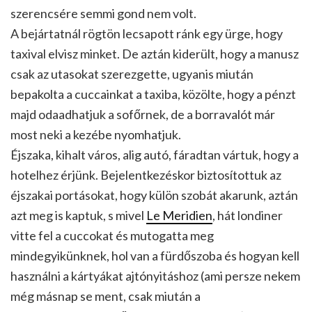
szerencsére semmi gond nem volt.
A bejártatnál rögtön lecsapott ránk egy ürge, hogy
taxival elvisz minket. De aztán kiderült, hogy a manusz
csak az utasokat szerezgette, ugyanis miután
bepakolta a cuccainkat a taxiba, közölte, hogy a pénzt
majd odaadhatjuk a sofőrnek, de a borravalót már
most neki a kezébe nyomhatjuk.
Éjszaka, kihalt város, alig autó, fáradtan vártuk, hogy a
hotelhez érjünk. Bejelentkezéskor biztosítottuk az
éjszakai portásokat, hogy külön szobát akarunk, aztán
azt meg is kaptuk, s mivel
Le Meridien
, hát londiner
vitte fel a cuccokat és mutogatta meg
mindegyikünknek, hol van a fürdőszoba és hogyan kell
használni a kártyákat ajtónyitáshoz (ami persze nekem
még másnap se ment, csak miután a