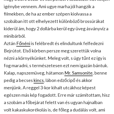
igénybe vennem. Ami ugye marha jól hangzik a
filmekben, de ha az ember szépen kiolvassa a
szobában itt ott elhelyezett különböző brossúrákat
kiderül ám, hogy 2 dollárba kerül egy üveg ásványvíz a
minibárból.
Aztán
Főnéni
is felébredt és elindultunk felfedezni
Bejrútot. Első körben persze meg szerettük volna
nézni a környékünket. Meleg volt, s úgy tűnt ez így is
fog maradni, s természetesen ezt nem igazán bántuk.
Kalap, napszemüveg, hátamon
Mr. Samsonite
, benne
pedig a becses
kincs
, lábon edzőcipő és akkor
menjünk. A reggel 3-kor kihalt utcákhoz képest
egészen más kép fogadott. Erre már számítottam, hisz
a szobám a főbejárat felett van és ugyan hajnalban
volt kakaskukorékolás is, de főleg a dudálás volt, ami