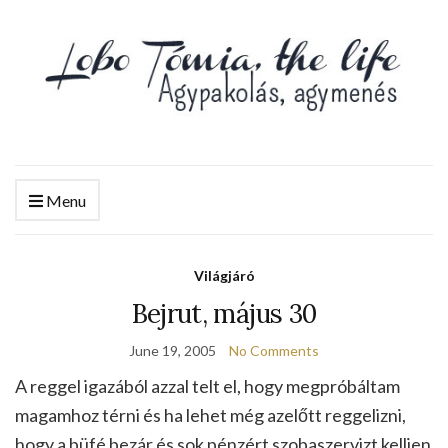
Menu
Világjáró
Bejrut, május 30
June 19, 2005
No Comments
A reggel igazából azzal telt el, hogy megpróbáltam
magamhoz térni és ha lehet még azelőtt reggelizni,
hogy a büfé bezár és sok pénzért szobaszervizt kelljen