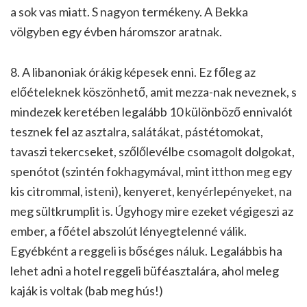
a sok vas miatt. S nagyon termékeny. A Bekka
völgyben egy évben háromszor aratnak.
8. A libanoniak órákig képesek enni. Ez főleg az
előételeknek köszönhető, amit mezza-nak neveznek, s
mindezek keretében legalább 10 különböző ennivalót
tesznek fel az asztalra, salátákat, pástétomokat,
tavaszi tekercseket, szőlőlevélbe csomagolt dolgokat,
spenótot (szintén fokhagymával, mint itthon meg egy
kis citrommal, isteni), kenyeret, kenyérlepényeket, na
meg sültkrumplit is. Úgyhogy mire ezeket végigeszi az
ember, a főétel abszolút lényegtelenné válik.
Egyébként a reggeli is bőséges náluk. Legalábbis ha
lehet adni a hotel reggeli büféasztalára, ahol meleg
kaják is voltak (bab meg hús!)