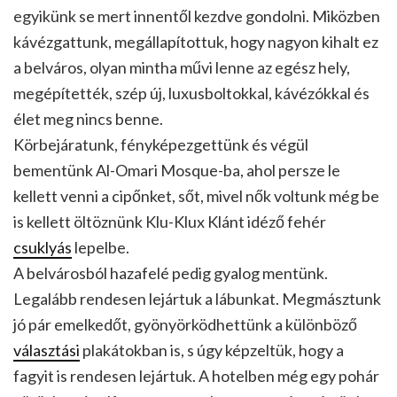
egyikünk se mert innentől kezdve gondolni. Miközben
kávézgattunk, megállapítottuk, hogy nagyon kihalt ez
a belváros, olyan mintha művi lenne az egész hely,
megépítették, szép új, luxusboltokkal, kávézókkal és
élet meg nincs benne.
Körbejáratunk, fényképezgettünk és végül
bementünk Al-Omari Mosque-ba, ahol persze le
kellett venni a cipőnket, sőt, mivel nők voltunk még be
is kellett öltöznünk Klu-Klux Klánt idéző fehér
csuklyás
lepelbe.
A belvárosból hazafelé pedig gyalog mentünk.
Legalább rendesen lejártuk a lábunkat. Megmásztunk
jó pár emelkedőt, gyönyörködhettünk a különböző
választási
plakátokban is, s úgy képzeltük, hogy a
fagyit is rendesen lejártuk. A hotelben még egy pohár