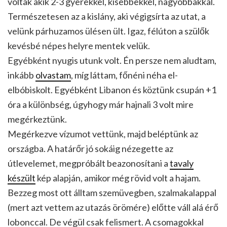
voltak akik 2-3 gyerekkel, kisebbekkel, nagyobbakkal.
Természetesen az a kislány, aki végigsírta az utat, a
velünk párhuzamos ülésen ült. Igaz, félúton a szülők
kevésbé népes helyre mentek velük.
Egyébként nyugis utunk volt. Én persze nem aludtam,
inkább
olvastam
, míg láttam, főnéni néha el-
elbóbiskolt. Egyébként Libanon és köztünk csupán +1
óra a különbség, úgyhogy már hajnali 3 volt mire
megérkeztünk.
Megérkezve vízumot vettünk, majd beléptünk az
országba. A határőr jó sokáig nézegette az
útlevelemet, megpróbált beazonosítani a
tavaly
készült
kép alapján, amikor még rövid volt a hajam.
Bezzeg most ott álltam szemüvegben, szalmakalappal
(mert azt vettem az utazás örömére) előtte váll alá érő
lobonccal. De végül csak felismert. A csomagokkal