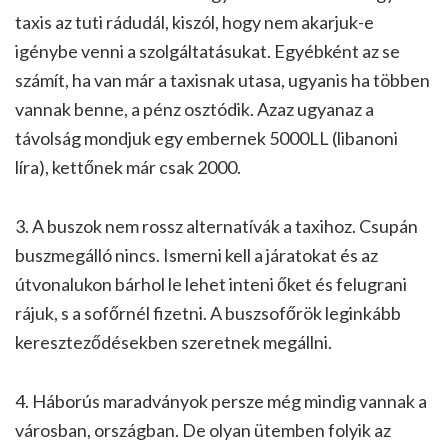
taxis az tuti rádudál, kiszól, hogy nem akarjuk-e
igénybe venni a szolgáltatásukat. Egyébként az se
számít, ha van már a taxisnak utasa, ugyanis ha többen
vannak benne, a pénz osztódik. Azaz ugyanaz a
távolság mondjuk egy embernek 5000LL (libanoni
líra), kettőnek már csak 2000.
3. A buszok nem rossz alternatívák a taxihoz. Csupán
buszmegálló nincs. Ismerni kell a járatokat és az
útvonalukon bárhol le lehet inteni őket és felugrani
rájuk, s a sofőrnél fizetni. A buszsofőrök leginkább
kereszteződésekben szeretnek megállni.
4. Háborús maradványok persze még mindig vannak a
városban, országban. De olyan ütemben folyik az