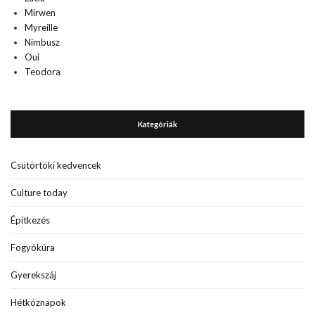
Mirwen
Myreille
Nimbusz
Oui
Teodora
Kategóriák
Csütörtöki kedvencek
Culture today
Építkezés
Fogyókúra
Gyerekszáj
Hétköznapok