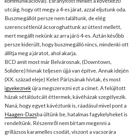
kommunikációval). Elirányított minket a következő
utcáig, hogy ott megy a 4-es járat, azzal eljutunk oda.
Buszmegállót persze nem találtunk, de elég
szerencsétlenül ácsoroghattunk az úttest mellett,
mert megállt nekünk az arra járó 4-es. Aztán később
persze kiderült, hogy buszmegálló nincs, mindenki ott
állítja meg a járatot, ahol akarja.
BCD amit most már Belvárosnak, (Downtown,
Solidere) hívnak teljesen újjá van építve. Annak idején
(XX. század eleje) Kelet Párizsának hívtak, és most
igyekeznek
újra megszerezni ezt a címet. A felújított
házak sétálóutcáit éttermek, kávéházak szegélyezik.
Naná, hogy egyet kávéztunk is, ráadásul mivel pont a
Haagen-Dazs
ba ültünk be, hatalmas fagykelyheket is
rendeltünk. Részemről nem bírtam megenni a
grillázsos karamelles csodát, viszont a vacsorára