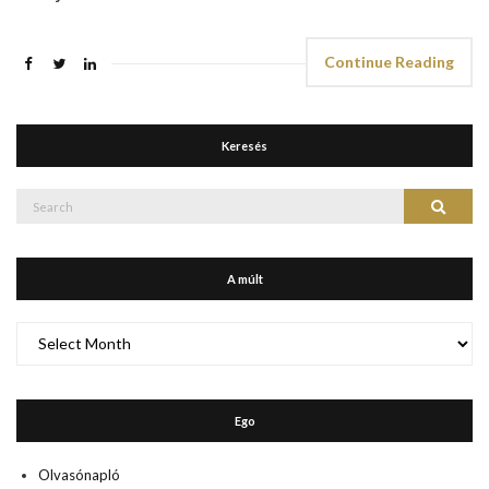
Continue Reading
Keresés
Search
Search
for:
A múlt
A
múlt
Ego
Olvasónapló