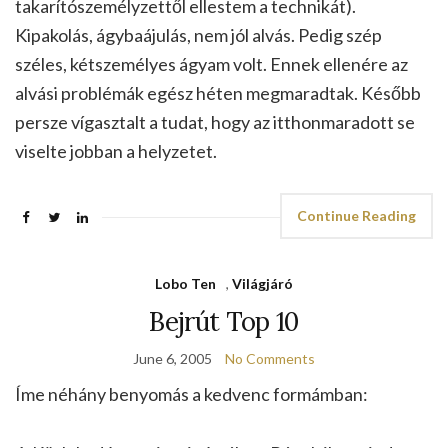
takarítószemélyzettől ellestem a technikát).
Kipakolás, ágybaájulás, nem jól alvás. Pedig szép
széles, kétszemélyes ágyam volt. Ennek ellenére az
alvási problémák egész héten megmaradtak. Később
persze vígasztalt a tudat, hogy az itthonmaradott se
viselte jobban a helyzetet.
Continue Reading
Lobo Ten
,
Világjáró
Bejrút Top 10
June 6, 2005
No Comments
Íme néhány benyomás a kedvenc formámban: