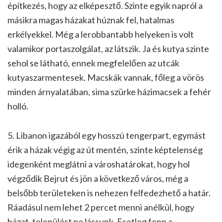
építkezés, hogy az elképesztő. Szinte egyik napról a
másikra magas házakat húznak fel, hatalmas
erkélyekkel. Még a lerobbantabb helyeken is volt
valamikor portaszolgálat, az látszik. Ja és kutya szinte
sehol se látható, ennek megfelelően az utcák
kutyaszarmentesek. Macskák vannak, főleg a vörös
minden árnyalatában, sima szürke házimacsek a fehér
holló.
5. Libanon igazából egy hosszú tengerpart, egymást
érik a házak végig az út mentén, szinte képtelenség
idegenként meglátni a városhatárokat, hogy hol
végződik Bejrut és jön a következő város, még a
belsőbb területeken is nehezen felfedezhető a határ.
Ráadásul nem lehet 2 percet menni anélkül, hogy
házat, települést ne lássunk. Esetleg fenn a