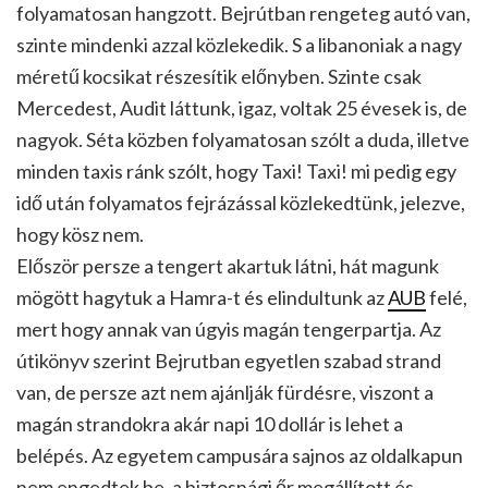
folyamatosan hangzott. Bejrútban rengeteg autó van,
szinte mindenki azzal közlekedik. S a libanoniak a nagy
méretű kocsikat részesítik előnyben. Szinte csak
Mercedest, Audit láttunk, igaz, voltak 25 évesek is, de
nagyok. Séta közben folyamatosan szólt a duda, illetve
minden taxis ránk szólt, hogy Taxi! Taxi! mi pedig egy
idő után folyamatos fejrázással közlekedtünk, jelezve,
hogy kösz nem.
Először persze a tengert akartuk látni, hát magunk
mögött hagytuk a Hamra-t és elindultunk az
AUB
felé,
mert hogy annak van úgyis magán tengerpartja. Az
útikönyv szerint Bejrutban egyetlen szabad strand
van, de persze azt nem ajánlják fürdésre, viszont a
magán strandokra akár napi 10 dollár is lehet a
belépés. Az egyetem campusára sajnos az oldalkapun
nem engedtek be, a biztosnági őr megállított és