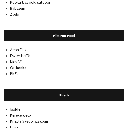
Popkult, csajok, satöbbi
Babszem
Zsebi
Film, Fun, Food
Aeon Flux
Eszter befőz
Kicsi Vú
Otthonka
PhZs
Blogok
Isolde
Kerekerdeux
Kriszta Svédországban
Lucia