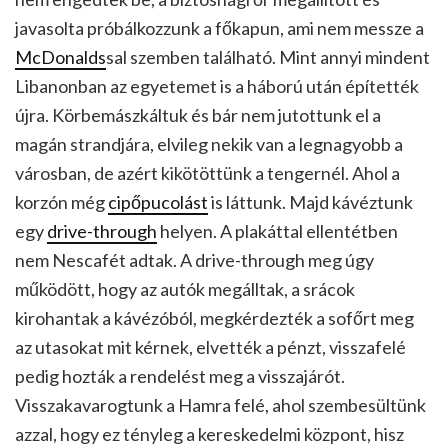
javasolta próbálkozzunk a főkapun, ami nem messze a
McDonalds
sal szemben található. Mint annyi mindent
Libanonban az egyetemet is a háború után építették
újra. Körbemászkáltuk és bár nem jutottunk el a
magán strandjára, elvileg nekik van a legnagyobb a
városban, de azért kikötöttünk a tengernél. Ahol a
korzón még
cipőpucolást
is láttunk. Majd kávéztunk
egy
drive-through
helyen. A plakáttal ellentétben
nem Nescafét adtak. A drive-through meg úgy
működött, hogy az autók megálltak, a srácok
kirohantak a kávézóból, megkérdezték a sofőrt meg
az utasokat mit kérnek, elvették a pénzt, visszafelé
pedig hozták a rendelést meg a visszajárót.
Visszakavarogtunk a Hamra felé, ahol szembesültünk
azzal, hogy ez tényleg a kereskedelmi központ, hisz