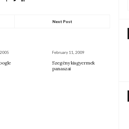
Next Post
 2005
February 11, 2009
oogle
Szegény kisgyermek
panaszai