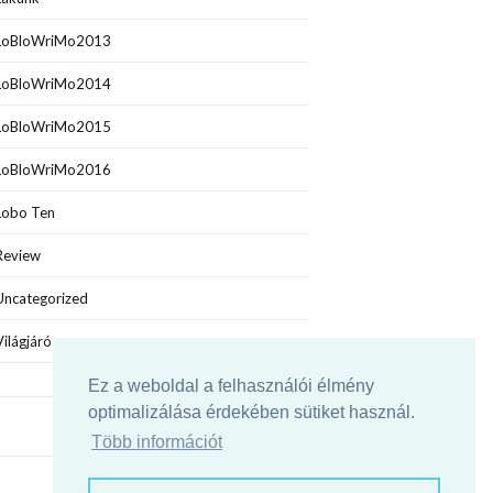
LoBloWriMo2013
LoBloWriMo2014
LoBloWriMo2015
LoBloWriMo2016
Lobo Ten
Review
Uncategorized
Világjáró
Ez a weboldal a felhasználói élmény
optimalizálása érdekében sütiket használ.
Több információt