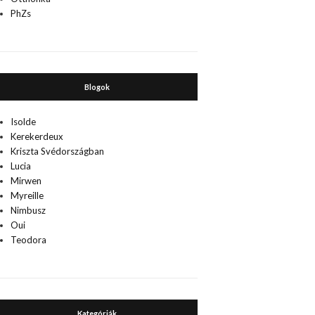
PhZs
Blogok
Isolde
Kerekerdeux
Kriszta Svédországban
Lucia
Mirwen
Myreille
Nimbusz
Oui
Teodora
Kategóriák