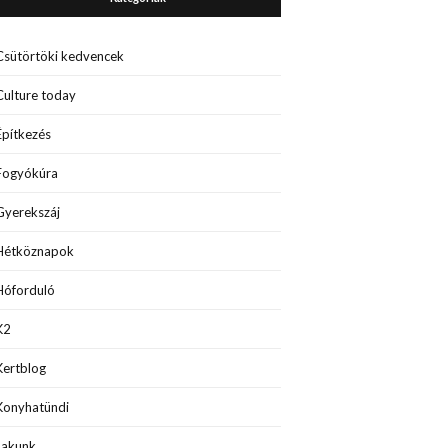
Csütörtöki kedvencek
Culture today
Építkezés
Fogyókúra
Gyerekszáj
Hétköznapok
Hóforduló
K2
Kertblog
Konyhatündi
Lakunk