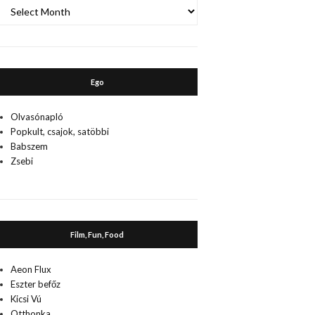
A
múlt
Ego
Olvasónapló
Popkult, csajok, satöbbi
Babszem
Zsebi
Film, Fun, Food
Aeon Flux
Eszter befőz
Kicsi Vú
Otthonka