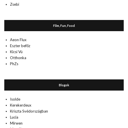
Zsebi
Film, Fun, Food
Aeon Flux
Eszter befőz
Kicsi Vú
Otthonka
PhZs
Blogok
Isolde
Kerekerdeux
Kriszta Svédországban
Lucia
Mirwen