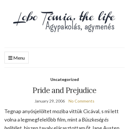
Menu
Uncategorized
Pride and Prejudice
January 29, 2006
No Comments
Tegnap anyósjelöltet moziba vittük Cicával, s mi lett
volna a legmegfelelőbb film, mint a
Büszkeség és
balítél
et, hiszen tavaly elárasztottam őt Jane Austen