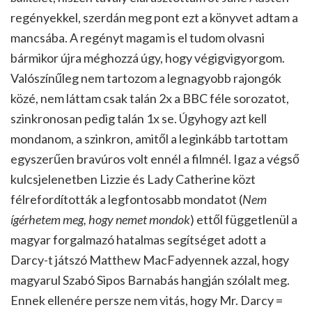
regényekkel, szerdán meg pont ezt a könyvet adtam a
mancsába. A regényt magam is el tudom olvasni
bármikor újra méghozzá úgy, hogy végigvigyorgom.
Valószínűleg nem tartozom a legnagyobb rajongók
közé, nem láttam csak talán 2x a BBC féle sorozatot,
szinkronosan pedig talán 1x se. Úgyhogy azt kell
mondanom, a szinkron, amitől a leginkább tartottam
egyszerűen bravúros volt ennél a filmnél. Igaz a végső
kulcsjelenetben Lizzie és Lady Catherine közt
félrefordították a legfontosabb mondatot (
Nem
ígérhetem meg, hogy nemet mondok
) ettől függetlenül a
magyar forgalmazó hatalmas segítséget adott a
Darcy-t játszó Matthew MacFadyennek azzal, hogy
magyarul Szabó Sipos Barnabás hangján szólalt meg.
Ennek ellenére persze nem vitás, hogy Mr. Darcy =