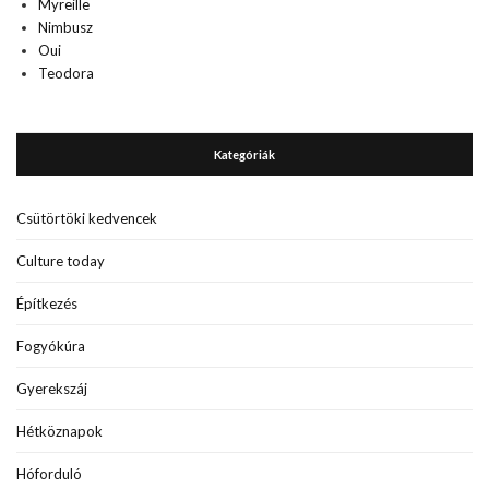
Myreille
Nimbusz
Oui
Teodora
Kategóriák
Csütörtöki kedvencek
Culture today
Építkezés
Fogyókúra
Gyerekszáj
Hétköznapok
Hóforduló