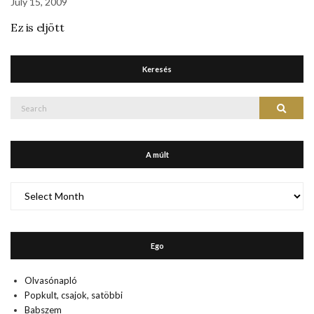
July 15, 2009
Ez is eljött
Keresés
Search
Search
for:
A múlt
A
múlt
Ego
Olvasónapló
Popkult, csajok, satöbbi
Babszem