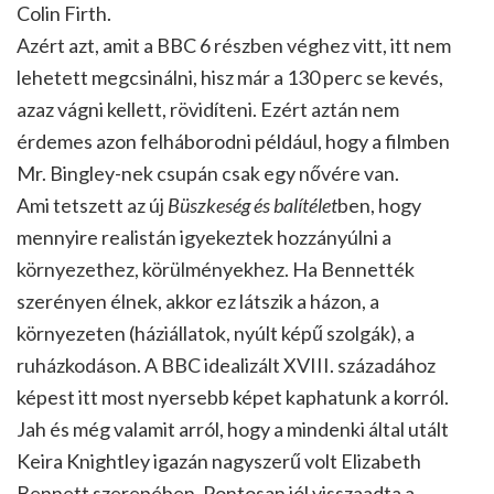
Colin Firth.
Azért azt, amit a BBC 6 részben véghez vitt, itt nem
lehetett megcsinálni, hisz már a 130 perc se kevés,
azaz vágni kellett, rövidíteni. Ezért aztán nem
érdemes azon felháborodni például, hogy a filmben
Mr. Bingley-nek csupán csak egy nővére van.
Ami tetszett az új
Büszkeség és balítélet
ben, hogy
mennyire realistán igyekeztek hozzányúlni a
környezethez, körülményekhez. Ha Bennették
szerényen élnek, akkor ez látszik a házon, a
környezeten (háziállatok, nyúlt képű szolgák), a
ruházkodáson. A BBC idealizált XVIII. századához
képest itt most nyersebb képet kaphatunk a korról.
Jah és még valamit arról, hogy a mindenki által utált
Keira Knightley igazán nagyszerű volt Elizabeth
Bennett szerepében. Pontosan jól visszaadta a