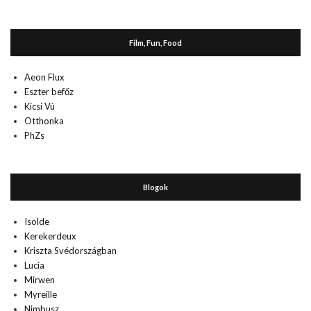
Film, Fun, Food
Aeon Flux
Eszter befőz
Kicsi Vú
Otthonka
PhZs
Blogok
Isolde
Kerekerdeux
Kriszta Svédországban
Lucia
Mirwen
Myreille
Nimbusz