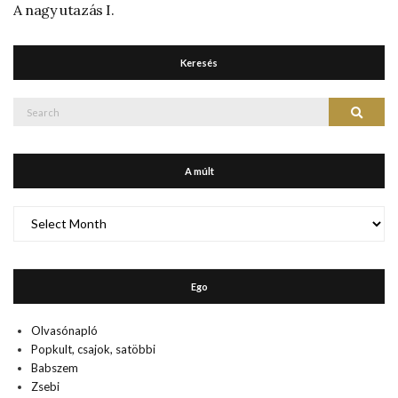
A nagy utazás I.
Keresés
Search
Search
for:
A múlt
A
múlt
Ego
Olvasónapló
Popkult, csajok, satöbbi
Babszem
Zsebi