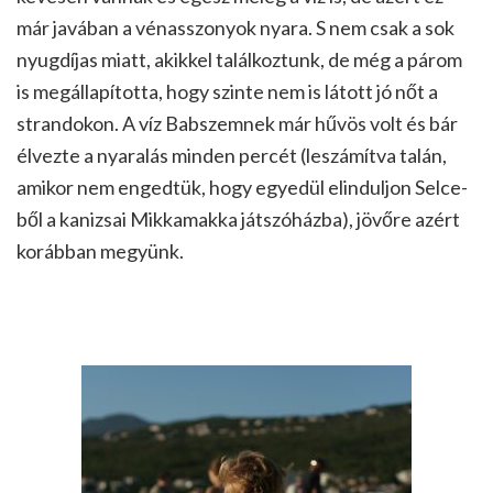
már javában a vénasszonyok nyara. S nem csak a sok
nyugdíjas miatt, akikkel találkoztunk, de még a párom
is megállapította, hogy szinte nem is látott jó nőt a
strandokon. A víz Babszemnek már hűvös volt és bár
élvezte a nyaralás minden percét (leszámítva talán,
amikor nem engedtük, hogy egyedül elinduljon Selce-
ből a kanizsai Mikkamakka játszóházba), jövőre azért
korábban megyünk.