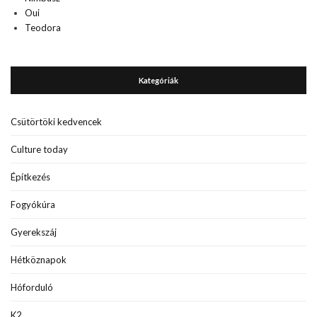
Oui
Teodora
Kategóriák
Csütörtöki kedvencek
Culture today
Építkezés
Fogyókúra
Gyerekszáj
Hétköznapok
Hóforduló
K2