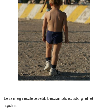
Lesz még részletesebb beszámoló is, addig lehet
izgulni.