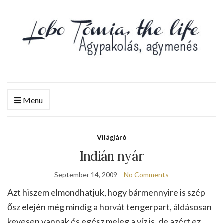
Menu
Világjáró
Indián nyár
September 14, 2009
No Comments
Azt hiszem elmondhatjuk, hogy bármennyire is szép
ősz elején még mindig a horvát tengerpart, áldásosan
kevesen vannak és egész meleg a víz is, de azért ez