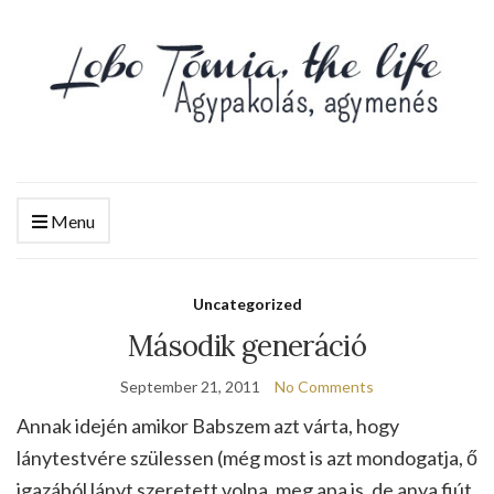
Menu
Uncategorized
Második generáció
September 21, 2011
No Comments
Annak idején amikor Babszem azt várta, hogy
lánytestvére szülessen (még most is azt mondogatja, ő
igazából lányt szeretett volna, meg apa is, de anya fiút