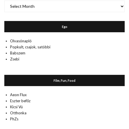
A
múlt
Ego
Olvasónapló
Popkult, csajok, satöbbi
Babszem
Zsebi
Film, Fun, Food
Aeon Flux
Eszter befőz
Kicsi Vú
Otthonka
PhZs