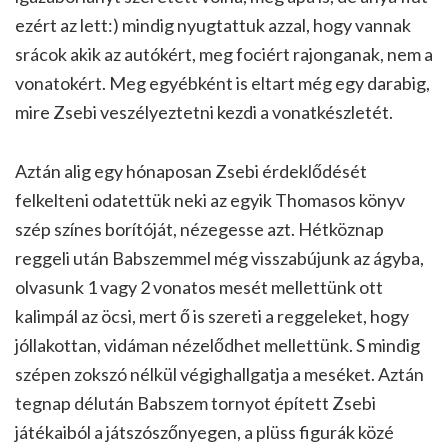
ezért az lett:) mindig nyugtattuk azzal, hogy vannak
srácok akik az autókért, meg fociért rajonganak, nem a
vonatokért. Meg egyébként is eltart még egy darabig,
mire Zsebi veszélyeztetni kezdi a vonatkészletét.
Aztán alig egy hónaposan Zsebi érdeklődését
felkelteni odatettük neki az egyik Thomasos könyv
szép színes borítóját, nézegesse azt. Hétköznap
reggeli után Babszemmel még visszabújunk az ágyba,
olvasunk 1 vagy 2 vonatos mesét mellettünk ott
kalimpál az öcsi, mert ő is szereti a reggeleket, hogy
jóllakottan, vidáman nézelődhet mellettünk. S mindig
szépen zokszó nélkül végighallgatja a meséket. Aztán
tegnap délután Babszem tornyot épített Zsebi
játékaiból a játszószőnyegen, a plüss figurák közé