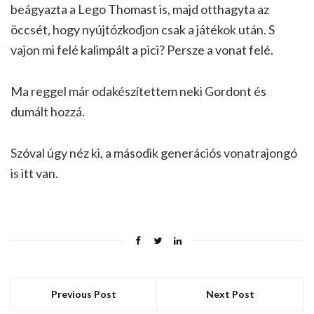
beágyazta a Lego Thomast is, majd otthagyta az
öccsét, hogy nyújtózkodjon csak a játékok után. S
vajon mi felé kalimpált a pici? Persze a vonat felé.
Ma reggel már odakészítettem neki Gordont és
dumált hozzá.
Szóval úgy néz ki, a második generációs vonatrajongó
is itt van.
Previous Post
Next Post