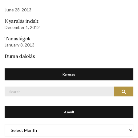
June 28, 2013
Nyaralás indult
December 1, 2012
Tanuslágok
January 8, 2013
Duma dalolás
Keresés
Search
Search
for:
A múlt
A
múlt