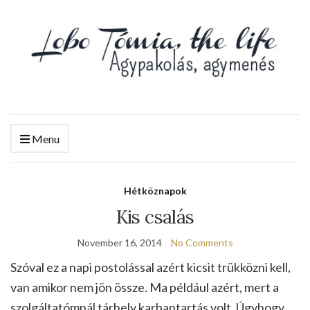
Menu
Hétköznapok
Kis csalás
November 16, 2014
No Comments
Szóval ez a napi postolással azért kicsit trükközni kell,
van amikor nem jön össze. Ma például azért, mert a
szolgáltatómnál tárhely karbantartás volt. Úgyhogy