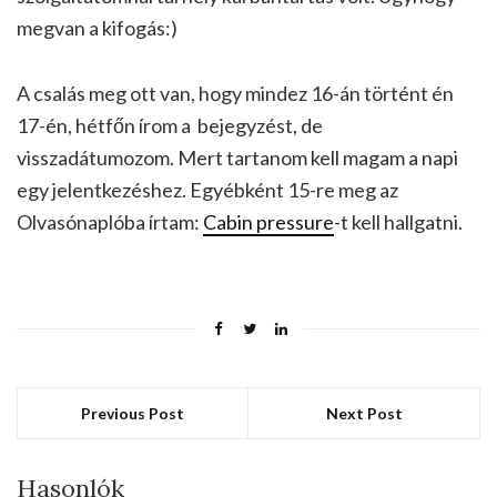
megvan a kifogás:)
A csalás meg ott van, hogy mindez 16-án történt én
17-én, hétfőn írom a bejegyzést, de
visszadátumozom. Mert tartanom kell magam a napi
egy jelentkezéshez. Egyébként 15-re meg az
Olvasónaplóba írtam:
Cabin pressure
-t kell hallgatni.
Previous Post
Next Post
Hasonlók