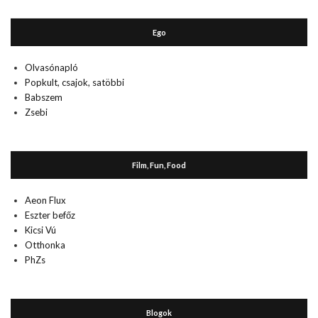
Ego
Olvasónapló
Popkult, csajok, satöbbi
Babszem
Zsebi
Film, Fun, Food
Aeon Flux
Eszter befőz
Kicsi Vú
Otthonka
PhZs
Blogok