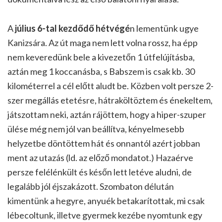
A
július 6-tal kezdődő hétvégé
n lementünk ugye
Kanizsára. Az út maga nem lett volna rossz, ha épp
nem keveredünk bele a kivezetőn 1 útfelújításba,
aztán meg 1 koccanásba, s Babszem is csak kb. 30
kilométerrel a cél előtt aludt be. Közben volt persze 2-
szer megállás etetésre, hátraköltöztem és énekeltem,
játszottam neki, aztán rájöttem, hogy a hiper-szuper
ülése még nem jól van beállítva, kényelmesebb
helyzetbe döntöttem hát és onnantól azért jobban
ment az utazás (ld. az előző mondatot.) Hazaérve
persze felélénkült és későn lett letéve aludni, de
legalább jól éjszakázott. Szombaton délután
kimentünk a hegyre, anyuék betakarítottak, mi csak
lébecoltunk, illetve gyermek kezébe nyomtunk egy