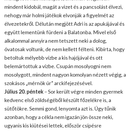
mindent kidobál, magát a vizet és a pancsolást élvezi,
nehogy már holmi játékok elvonják a figyelmét az
élvezetekről. Délután megjött Adri is az apukájával és
együtt lementünk fürdeni a Balatonba. Mivel első
alkalommal annyira nem tetszett neki a dolog,
óvatosak voltunk, de nem kellett félteni. Kibírta, hogy
betoltuk mélyebb vízbe a kis hajójával és ott
belemártottuk a vízbe. Csupán mosolyogni nem
mosolygott, mindent nagyon komolyan nézett végig, a
szokásos „mérnök úr” arckifejezésével.
Július 20. péntek
– Sor került végre minden gyermek
kedvenc első zöldségéből készült főzelékre is, a
sütőtökre. Semmi gond, lenyomta azt is. Úgy tűnik
azonban, hogy a cékla nem igazán jön össze neki,
ugyanis kis kiütései lettek, először csípésre