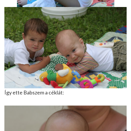
Így ette Babszem a céklát: