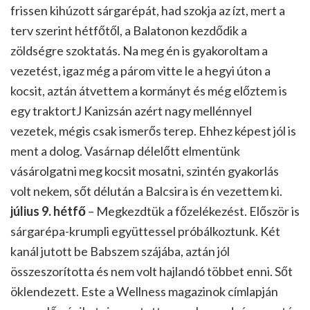
frissen kihúzott sárgarépát, had szokja az ízt, mert a
terv szerint hétfőtől, a Balatonon kezdődik a
zöldségre szoktatás. Na meg én is gyakoroltam a
vezetést, igaz még a párom vitte le a hegyi úton a
kocsit, aztán átvettem a kormányt és még előztem is
egy traktortJ Kanizsán azért nagy mellénnyel
vezetek, mégis csak ismerős terep. Ehhez képest jól is
ment a dolog. Vasárnap délelőtt elmentünk
vásárolgatni meg kocsit mosatni, szintén gyakorlás
volt nekem, sőt délután a Balcsira is én vezettem ki.
július 9. hétfő
– Megkezdtük a főzelékezést. Először is
sárgarépa-krumpli együttessel próbálkoztunk. Két
kanál jutott be Babszem szájába, aztán jól
összeszorította és nem volt hajlandó többet enni. Sőt
öklendezett. Este a Wellness magazinok címlapján