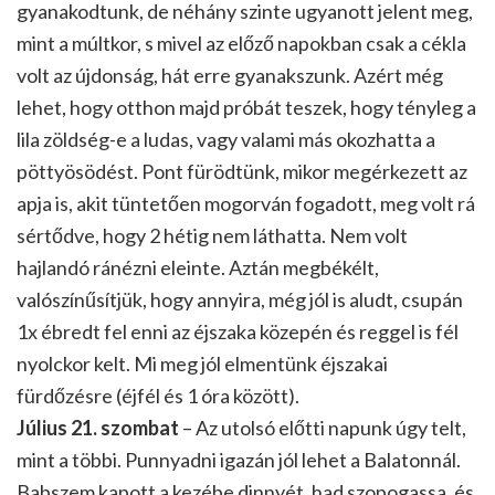
gyanakodtunk, de néhány szinte ugyanott jelent meg,
mint a múltkor, s mivel az előző napokban csak a cékla
volt az újdonság, hát erre gyanakszunk. Azért még
lehet, hogy otthon majd próbát teszek, hogy tényleg a
lila zöldség-e a ludas, vagy valami más okozhatta a
pöttyösödést. Pont fürödtünk, mikor megérkezett az
apja is, akit tüntetően mogorván fogadott, meg volt rá
sértődve, hogy 2 hétig nem láthatta. Nem volt
hajlandó ránézni eleinte. Aztán megbékélt,
valószínűsítjük, hogy annyira, még jól is aludt, csupán
1x ébredt fel enni az éjszaka közepén és reggel is fél
nyolckor kelt. Mi meg jól elmentünk éjszakai
fürdőzésre (éjfél és 1 óra között).
Július 21. szombat
– Az utolsó előtti napunk úgy telt,
mint a többi. Punnyadni igazán jól lehet a Balatonnál.
Babszem kapott a kezébe dinnyét, had szopogassa, és