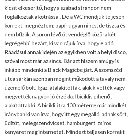
kicsit elkeserítő, hogy a szabad strandon nem
foglalkoztak a kotrással. De a WC mondjuk teljesen
korrekt, megnéztem: papír ugyan nincs, de tiszta és
nem bűzlik. A soron lévő öt vendéglő közül a két
legrégebbi bezárt, ki van rájuk írva, hogy eladó.
Ráadásul annak idején az egyikben volt a helyi disco,
szóval most már az sincs. Bár azt hiszem amúgy is
inkább mindenki a Black Magicbe járt. A szomszéd
utca sarkán azonban megint működött a tavaly nem
üzemelő bolt. Igaz, átalakították, akik kivették vagy
megvették nagyon jó érzékkel biciklis pihenőt
alakítottak ki. A bicikliútra 100 méterre már mindkét
irányban ki van írva, hogy itt egy megálló, adnak sört,
üdítőt, melegszendvicset, hamburgert, zsíros
kenyeret meg internetet. Mindezt teljesen korrekt