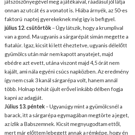
játszószőnyegével meg a játékaival, ráadásul jól látja
onnan az utcát és a vonatot is. Hiába árnyék, az 50-es
faktorú naptej gyerekeknek még így is befigyel.
július 12. csütörtök
– Úgy látszik, hogy a krumplival
van a gond. Ma ugyanis a sárgarépát simán megette a
fiatalúr. Igaz, kicsit ki lett éheztetve, ugyanis délelőtt
gyümölcs után már nem kapott anyatejet, majd
ebédre azt evett, utána viszont majd 4,5 órát nem
kajált, ami nála egyéni csúcs napközben. Az eredmény
így nem csak 3 kanál sárgarépa volt, hanem annál
több. Holnap tehát újult erővel inkább délben fogja
kapni az adagját.
Július 13. péntek
– Ugyanúgy mint a gyümölcsnél a
barack, itt a sárgarépa egymagában megtörte a jeget,
az ízlik a Babszemnek. Kicsit megnyugodtam ettől,
mert már előttem lebegett annak a rémképe, hogy én