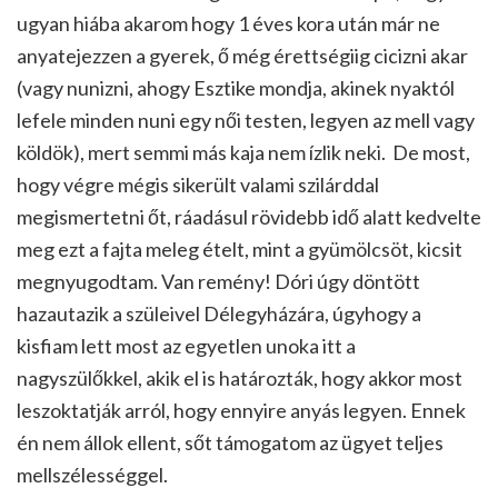
ugyan hiába akarom hogy 1 éves kora után már ne
anyatejezzen a gyerek, ő még érettségiig cicizni akar
(vagy nunizni, ahogy Esztike mondja, akinek nyaktól
lefele minden nuni egy női testen, legyen az mell vagy
köldök), mert semmi más kaja nem ízlik neki. De most,
hogy végre mégis sikerült valami szilárddal
megismertetni őt, ráadásul rövidebb idő alatt kedvelte
meg ezt a fajta meleg ételt, mint a gyümölcsöt, kicsit
megnyugodtam. Van remény! Dóri úgy döntött
hazautazik a szüleivel Délegyházára, úgyhogy a
kisfiam lett most az egyetlen unoka itt a
nagyszülőkkel, akik el is határozták, hogy akkor most
leszoktatják arról, hogy ennyire anyás legyen. Ennek
én nem állok ellent, sőt támogatom az ügyet teljes
mellszélességgel.