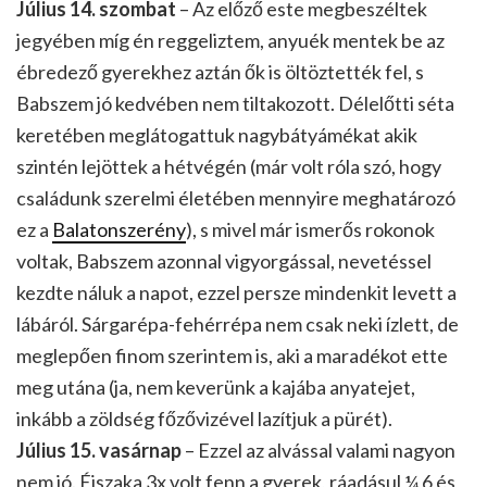
Július 14. szombat
– Az előző este megbeszéltek
jegyében míg én reggeliztem, anyuék mentek be az
ébredező gyerekhez aztán ők is öltöztették fel, s
Babszem jó kedvében nem tiltakozott. Délelőtti séta
keretében meglátogattuk nagybátyámékat akik
szintén lejöttek a hétvégén (már volt róla szó, hogy
családunk szerelmi életében mennyire meghatározó
ez a
Balatonszerény
), s mivel már ismerős rokonok
voltak, Babszem azonnal vigyorgással, nevetéssel
kezdte náluk a napot, ezzel persze mindenkit levett a
lábáról. Sárgarépa-fehérrépa nem csak neki ízlett, de
meglepően finom szerintem is, aki a maradékot ette
meg utána (ja, nem keverünk a kajába anyatejet,
inkább a zöldség főzővizével lazítjuk a pürét).
Július 15. vasárnap
– Ezzel az alvással valami nagyon
nem jó. Éjszaka 3x volt fenn a gyerek, ráadásul ¼ 6 és