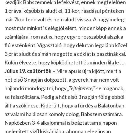
kezdjük Babszemnek a lefekvést, ennek megfelelően
1 órával később is aludt el, 11-kor, ráadásul pénteken
már 7kor fenn volt és nem aludt vissza. A nagy meleg
most már minket is elég jól elért, mindenképp ennek a
számlájára írom azt is, hogy egyre rosszabbul alszik a
fiú esténként. Vígasztaló, hogy délután legalább közel
3 órát aludt és simán megette a céklát is pasztinákkal.
Külön élvezte, hogy köpködhetett és minden lila lett.
Július 19. csütörtök
– Mire apu is újra kijött, mert a
hét első 3 napján dolgozott, a gyerek már nem volt
hajlandó mondogatni, hogy
„Tejtejtetetej”
se magának,
se felszólításra. Pedig a hét első 3 napján főleg ebből
állt a szókincse. Kiderült, hogy a fürdés a Balatonban
az valami halálosan komoly dolog, Babszem számára.
Napközben 3-4 alkalommal is beáztattam a napon
melegített vizű kiskádjába, ahonnan elegánsan