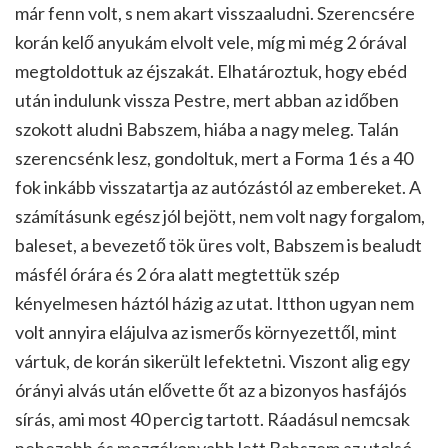
már fenn volt, s nem akart visszaaludni. Szerencsére
korán kelő anyukám elvolt vele, míg mi még 2 órával
megtoldottuk az éjszakát. Elhatároztuk, hogy ebéd
után indulunk vissza Pestre, mert abban az időben
szokott aludni Babszem, hiába a nagy meleg. Talán
szerencsénk lesz, gondoltuk, mert a Forma 1 és a 40
fok inkább visszatartja az autózástól az embereket. A
számításunk egész jól bejött, nem volt nagy forgalom,
baleset, a bevezető tök üres volt, Babszem is bealudt
másfél órára és 2 óra alatt megtettük szép
kényelmesen háztól házig az utat. Itthon ugyan nem
volt annyira elájulva az ismerős környezettől, mint
vártuk, de korán sikerült lefektetni. Viszont alig egy
órányi alvás után elővette őt az a bizonyos hasfájós
sírás, ami most 40 percig tartott. Ráadásul nemcsak