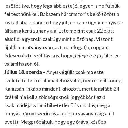
lesötétítve, hogy legalább este jó legyen, s ne fűtsük
fel testhőnkkel. Babszem háromszor is beköltözött a
kiskádjába, s pancsolt egy jót, én kábé ugyanennyiszer
álltam a kerti zuhany alá. Este megint csak 22 előtt
aludt el a gyerek, csakúgy mint előző nap. Viszont
újabb mutatványa van, azt mondogatja, roppant
édesen és felszólításra is, hogy
„Tejtejtetetejtej”
illetve
valami hasonlót.
Július 18. szerda
– Anyu végülis csak ma este
szeletelte fel a csalamádéhoz valót, nem csinálta meg
Kanizsán, inkább mindent kihozott, mert legalább 24
órát állnia kell a zöldségeknek (egyébként az ő
csalamádéja valami hihetetlenül is csodás, még a
finnyás párom szerint is a legjobb savanyúság amit
evett). Megpróbáltuk, hogy egy órával később