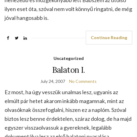
nehezebb és mozgékonyabb lett Babszem az utolsó
ilyen eset óta, szóval nem volt könnyű ringatni, de még
jóval hangosabb is.
Continue Reading
Uncategorized
Balaton I.
July 24, 2007
No Comments
Ez most, ha úgy vesszük unalmas lesz, ugyanis az
elmúlt pár hetet akarom inkább magamnak, mint az
olvasóknak összefoglalni, hiszen ez a naplóm. Szóval
biztos lesz benne érdektelen, száraz dolog, de ha majd
egyszer visszaolvassuk a gyereknek, legalább
dokumentálva lesz az első balatoni nyaralása.