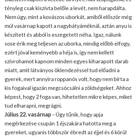
tényleg csak kiszívta belőle a levét, nem harapdálta.
Nem úgy, mint a kovászos uborkát, amiből először még
múl vasárnap kapott a nagybátyáméknál, aztán anyu is
készített és abból is eszegetett néha. Igaz, nálunk
sose érik meg teljesen az uborka, mindig előbb elfogy,
ezért jóval keményebb a héja is, így nem kellett
szívrohamot kapnom minden egyes kiharapott darab
miatt, amit látványos öklendezéssel tud előadni a
gyerek, mert annyira roppanós volt, hogy nem bírta a
kis fogaival igazán megcsócsálni a zöldségeket. Ahhoz
képest, hogy 2 foga van, hihetetlen mikre képes, miket
tud elharapni, megrágni.
Július 22. vasárnap
– Úgy tűnik, hogy apja
megérkezése csupán 1 éjszakára hatotta meg a
gyereket, ugyanis többször ébredt az éjjel és 6 körül