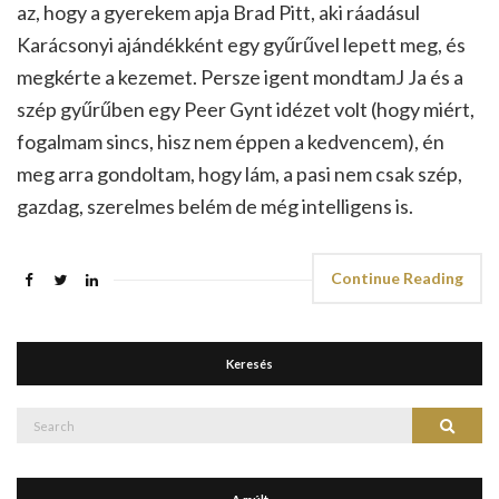
az, hogy a gyerekem apja Brad Pitt, aki ráadásul
Karácsonyi ajándékként egy gyűrűvel lepett meg, és
megkérte a kezemet. Persze igent mondtamJ Ja és a
szép gyűrűben egy Peer Gynt idézet volt (hogy miért,
fogalmam sincs, hisz nem éppen a kedvencem), én
meg arra gondoltam, hogy lám, a pasi nem csak szép,
gazdag, szerelmes belém de még intelligens is.
Continue Reading
Keresés
Search
Search
for: