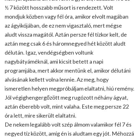
½ 7 között hosszabb műsort is rendezett. Volt
mondjuk közben vagy fél óra, amikor elvolt magában
az ágyikójában, de ez nem vigasztaló, mert mégse
aludt vissza magától. Aztán persze fél tízkor kelt, de
aztán meg csak 6 és háromnegyed hét között aludt
délután. Igaz, vendégségben voltunk
nagybátyáméknál, ami kicsit betett a napi
programjába, mert akkor mentünk el, amikor délutáni
alvásának kellett volna lennie. Az meg, hogy
ismeretlen helyen megpróbáljam elaltatni, hiú remény.
Jól végighengergőzött meg rugózott néhány ágyat,
aztán éberebb volt, mint valaha. Este meg persze 22
óra lett, mire sikerült elaltatni.
De nekem legalább volt szép álmom valamikor fél 7 és
negyed tíz között, amíg én is aludtam egy jót. Méhozzá