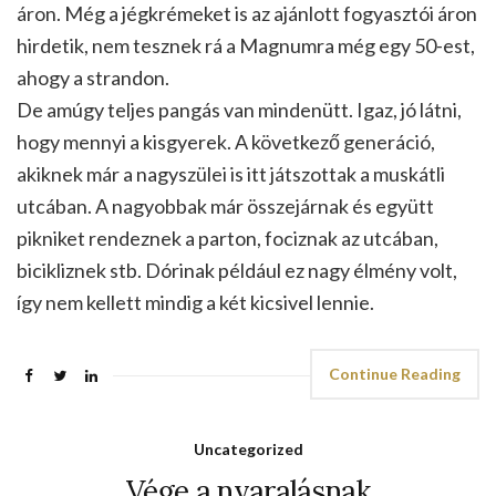
áron. Még a jégkrémeket is az ajánlott fogyasztói áron
hirdetik, nem tesznek rá a Magnumra még egy 50-est,
ahogy a strandon.
De amúgy teljes pangás van mindenütt. Igaz, jó látni,
hogy mennyi a kisgyerek. A következő generáció,
akiknek már a nagyszülei is itt játszottak a muskátli
utcában. A nagyobbak már összejárnak és együtt
pikniket rendeznek a parton, fociznak az utcában,
bicikliznek stb. Dórinak például ez nagy élmény volt,
így nem kellett mindig a két kicsivel lennie.
Continue Reading
Uncategorized
Vége a nyaralásnak