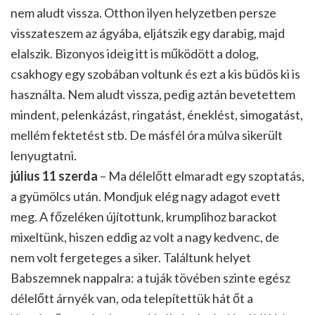
nem aludt vissza. Otthon ilyen helyzetben persze
visszateszem az ágyába, eljátszik egy darabig, majd
elalszik. Bizonyos ideig itt is működött a dolog,
csakhogy egy szobában voltunk és ezt a kis büdös ki is
használta. Nem aludt vissza, pedig aztán bevetettem
mindent, pelenkázást, ringatást, éneklést, simogatást,
mellém fektetést stb. De másfél óra múlva sikerült
lenyugtatni.
július 11 szerda
– Ma délelőtt elmaradt egy szoptatás,
a gyümölcs után. Mondjuk elég nagy adagot evett
meg. A főzeléken újítottunk, krumplihoz barackot
mixeltünk, hiszen eddig az volt a nagy kedvenc, de
nem volt fergeteges a siker. Találtunk helyet
Babszemnek nappalra: a tuják tövében szinte egész
délelőtt árnyék van, oda telepítettük hát őt a