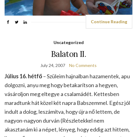
Continue Reading
Uncategorized
Balaton II.
July 24, 2007
No Comments
Július 16. hétfő
– Szüleim hajnalban hazamentek, apu
dolgozni, anyu meg hogy betakarítson a hegyen,
vásároljon meg eltegye a csalamádét. Kettesben
maradtunk hát közel két napra Babszemmel. Egész jól
indult a dolog, leszámítva, hogy újra nő lettem, de
nagyon-nagyon durván (Részletekkel nem
akasztanám ki a népet, lényeg, hogy eddig azt hittem,