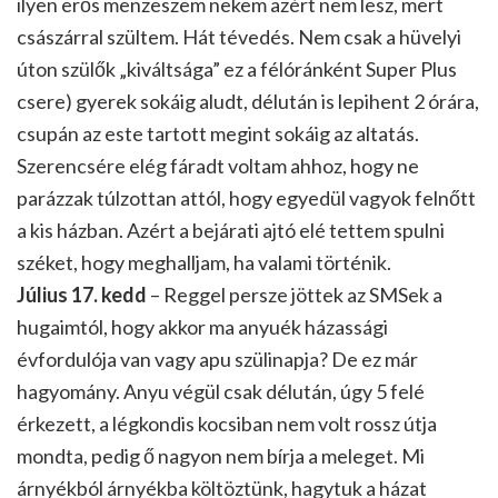
ilyen erős menzeszem nekem azért nem lesz, mert
császárral szültem. Hát tévedés. Nem csak a hüvelyi
úton szülők „kiváltsága” ez a félóránként Super Plus
csere) gyerek sokáig aludt, délután is lepihent 2 órára,
csupán az este tartott megint sokáig az altatás.
Szerencsére elég fáradt voltam ahhoz, hogy ne
parázzak túlzottan attól, hogy egyedül vagyok felnőtt
a kis házban. Azért a bejárati ajtó elé tettem spulni
széket, hogy meghalljam, ha valami történik.
Július 17. kedd
– Reggel persze jöttek az SMSek a
hugaimtól, hogy akkor ma anyuék házassági
évfordulója van vagy apu szülinapja? De ez már
hagyomány. Anyu végül csak délután, úgy 5 felé
érkezett, a légkondis kocsiban nem volt rossz útja
mondta, pedig ő nagyon nem bírja a meleget. Mi
árnyékból árnyékba költöztünk, hagytuk a házat