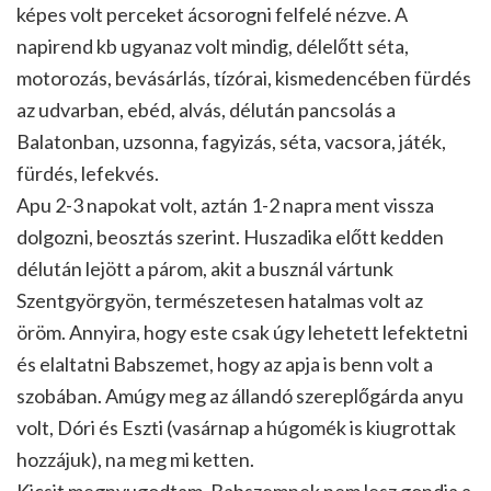
képes volt perceket ácsorogni felfelé nézve. A
napirend kb ugyanaz volt mindig, délelőtt séta,
motorozás, bevásárlás, tízórai, kismedencében fürdés
az udvarban, ebéd, alvás, délután pancsolás a
Balatonban, uzsonna, fagyizás, séta, vacsora, játék,
fürdés, lefekvés.
Apu 2-3 napokat volt, aztán 1-2 napra ment vissza
dolgozni, beosztás szerint. Huszadika előtt kedden
délután lejött a párom, akit a busznál vártunk
Szentgyörgyön, természetesen hatalmas volt az
öröm. Annyira, hogy este csak úgy lehetett lefektetni
és elaltatni Babszemet, hogy az apja is benn volt a
szobában. Amúgy meg az állandó szereplőgárda anyu
volt, Dóri és Eszti (vasárnap a húgomék is kiugrottak
hozzájuk), na meg mi ketten.
Kicsit megnyugodtam, Babszemnek nem lesz gondja a