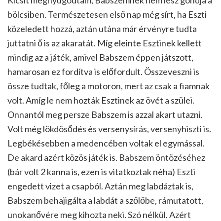
bölcsiben. Természetesen első nap még sírt, ha Eszti
közeledett hozzá, aztán utána már érvényre tudta
juttatni ő is az akaratát. Míg eleinte Esztinek kellett
mindig az a játék, amivel Babszem éppen játszott,
hamarosan ez fordítva is előfordult. Összeveszni is
össze tudtak, főleg a motoron, mert az csak a fiamnak
volt. Amíg le nem hozták Esztinek az övét a szülei.
Onnantól meg persze Babszem is azzal akart utazni.
Volt még lökdösődés és versenysírás, versenyhiszti is.
Legbékésebben a medencében voltak el egymással.
De akard azért közös játék is. Babszem öntözéséhez
(bár volt 2 kanna is, ezen is vitatkoztak néha) Eszti
engedett vizet a csapból. Aztán meg labdáztak is,
Babszem behajigálta a labdát a szőlőbe, rámutatott,
unokanővére meg kihozta neki. Szó nélkül. Azért