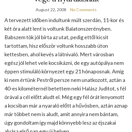
August 22, 2008
No Comments
A tervezett időben indultunk múlt szerdán, 11-kor és
két óra alatt lent is voltunk Balatonszerényben.
Babszem tök jól bírta az utat, pedig ettől kicsit
tartottam, hisz először voltunk hosszabb úton
kettesben, ahol kevés a látnivaló. Mert városban
egész jól lehet vele kocsikázni, de egy autópálya nem
éppen stimuláló környezet egy 21 hónaposnak. Amíg
ki nem értünk Pestről persze nem unatkozott, aztán a
40-es kilométernél betettem neki Halász Juditot, s fél
órával a cél előtt aludt el. Még egy fél órát lenyomott
a kocsiban már a nyaraló előtt a hűvösben, aztán aznap
már többet nem is aludt, amit annyira nem bántam,
úgy gondoltam így majd könnyebb lesz az éjszakai
alvása első nap egy új helyen.