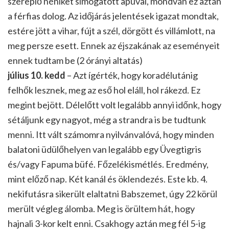
szereplő néniket simogatott apuval, mondván ez aztán
a férfias dolog. Az időjárás jelentések igazat mondtak,
estére jött a vihar, fújt a szél, dörgött és villámlott, na
meg persze esett. Ennek az éjszakának az eseményeit
ennek tudtam be (2 órányi altatás)
július 10. kedd
– Azt ígérték, hogy koradélutánig
felhők lesznek, meg az eső hol eláll, hol rákezd. Ez
megint bejött. Délelőtt volt legalább annyi időnk, hogy
sétáljunk egy nagyot, még a strandra is be tudtunk
menni. Itt vált számomra nyilvánvalóvá, hogy minden
balatoni üdülőhelyen van legalább egy Üvegtigris
és/vagy Fapuma büfé. Főzelékismétlés. Eredmény,
mint előző nap. Két kanál és öklendezés. Este kb. 4.
nekifutásra sikerült elaltatni Babszemet, úgy 22 körül
merült végleg álomba. Meg is örültem hát, hogy
hajnali 3-kor kelt enni. Csakhogy aztán meg fél 5-ig