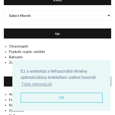
A múlt
A
múlt
Ego
Olvasónapló
Popkult, csajok, satöbbi
Babszem
Zsebi
Ez a weboldal a felhasználói élmény
optimalizálása érdekében sütiket használ.
Film, Fun, Food
Több információt
Aeon Flux
OK
Eszter befőz
Kicsi Vú
Otthonka