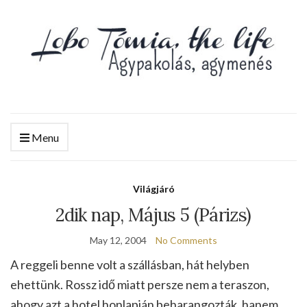
Menu
Világjáró
2dik nap, Május 5 (Párizs)
May 12, 2004
No Comments
A reggeli benne volt a szállásban, hát helyben
ehettünk. Rossz idő miatt persze nem a teraszon,
ahogy azt a hotel honlapján beharangozták, hanem