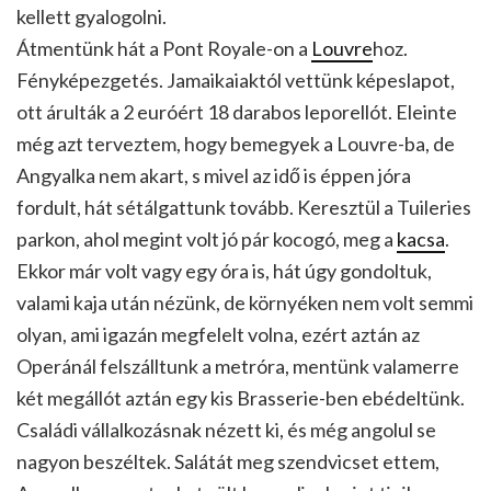
kellett gyalogolni.
Átmentünk hát a Pont Royale-on a
Louvre
hoz.
Fényképezgetés. Jamaikaiaktól vettünk képeslapot,
ott árulták a 2 euróért 18 darabos leporellót. Eleinte
még azt terveztem, hogy bemegyek a Louvre-ba, de
Angyalka nem akart, s mivel az idő is éppen jóra
fordult, hát sétálgattunk tovább. Keresztül a Tuileries
parkon, ahol megint volt jó pár kocogó, meg a
kacsa
.
Ekkor már volt vagy egy óra is, hát úgy gondoltuk,
valami kaja után nézünk, de környéken nem volt semmi
olyan, ami igazán megfelelt volna, ezért aztán az
Operánál felszálltunk a metróra, mentünk valamerre
két megállót aztán egy kis Brasserie-ben ebédeltünk.
Családi vállalkozásnak nézett ki, és még angolul se
nagyon beszéltek. Salátát meg szendvicset ettem,