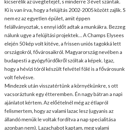
kicserélik az üvegtetejét, s minderre 3 évet szántak.
Ki is van írva, hogy a felújítás 2002-2005 között zajlik. S
nem ez az egyetlen épület, amit éppen
felállványoztak, s ennyi időt adtak a munkákra. Bezzeg
nálunk ugye a felújítási projektek… A Champs Elysees
elején 50 kép volt kitéve, a frissen uniós tagokká lett
országokról, fővárosaikról. Magyarország nevében a
budapesti a gyógyfürdőkről szóltak a képek. Igaz,
hogy a hévízi tóról készült felvétel fölé is a fővárosunk
volt felvésve.
Mindezek után visszatértünk a környékünkre, s ott
vacsoráztunk egy étteremben. Én nagy bátran a napi
ajánlatot kértem. Az előételnél még az étlapról
felismertem, hogy az valami lazac lesz (ugyanis az
állandó menük le voltak fordítva a nap specialitása
azonban nem). Lazachabot kaptam, meg valami