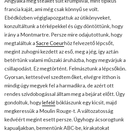
Angyalka meg steaket sült krumplival, mint tipikus
francia kaját, ami még csak könnyű se volt.
Ebédközben végiglapozgattuk az útikönyveket,
konzultáltunk a térképekkel és úgy döntöttünk, hogy
irány a Montmartre. Persze mire odajutottunk, hogy
megtaláltuk a
Sacre Coeur
höz felvezető lépcsőt,
megint zuhogni kezdett az eső, meg a jég, így aztán
betértünk valami műszaki áruházba, hogy megvárjuk a
csillapodást. Ez megtörtént. Felmásztunk a lépcsőkön.
Gyorsan, kettesével szedtem őket, elvégre itthon is
mindig úgy megyek fel a harmadikra, de azért ott
rendes szívdobogással álltam meg a bejárat előtt. Úgy
gondoltuk, hogy
lefelé
bóklászunk egy kicsit, majd
megkeressük a Moulin Rouge-t. A változatosság
kedvéért megint esett persze. Úgyhogy ácsorogtunk
kapualjakban, bementünk ABC-be, kirakatokat