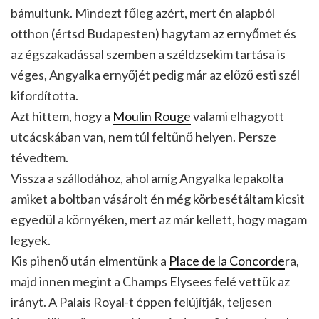
bámultunk. Mindezt főleg azért, mert én alapból
otthon (értsd Budapesten) hagytam az ernyőmet és
az égszakadással szemben a széldzsekim tartása is
véges, Angyalka ernyőjét pedig már az előző esti szél
kifordította.
Azt hittem, hogy a
Moulin Rouge
valami elhagyott
utcácskában van, nem túl feltűnő helyen. Persze
tévedtem.
Vissza a szállodához, ahol amíg Angyalka lepakolta
amiket a boltban vásárolt én még körbesétáltam kicsit
egyedül a környéken, mert az már kellett, hogy magam
legyek.
Kis pihenő után elmentünk a
Place de la Concorde
ra,
majd innen megint a Champs Elysees felé vettük az
irányt. A Palais Royal-t éppen felújítják, teljesen