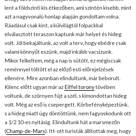
lent a földszinti kis étkezőben, ami szintén kisebb, mint
azt a nagyvonalú honlap alapján gondoltam volna.
Ráadásul csak kint, a külvilágtól folpackkal
elválasztott teraszon kaptunk már helyet és hideg
volt. Jól bekajáltunk, az volt a terv, hogy ebédre csak
valami könnyűt eszünk, majd inkább vacsizunk.
Mikor felkeltem, még a nap is sütött, ez mégiscsak
reménnyel töltött el az előző esti előrejelzések
ellenére. Mire azonban elindultunk, már beborult.
Kilenc előtt ugyan már az
Eiffel torony
tövében
voltunk, de szörnyen fújt a szél, s kimondottan hideg
volt. Még az eső is csepergett. Körbefényképeztünk,
s a hideg miatt úgy döntöttünk, nem fagyoskodunk ott
a 1/2 10-es nyitásig. Elindultunk hát a marsmezőn
(
Champ-de-Mars
). Itt-ott turisták állítottak meg, hogy