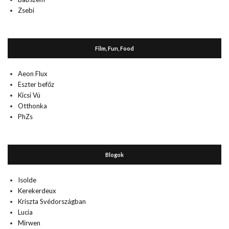
Zsebi
Film, Fun, Food
Aeon Flux
Eszter befőz
Kicsi Vú
Otthonka
PhZs
Blogok
Isolde
Kerekerdeux
Kriszta Svédországban
Lucia
Mirwen