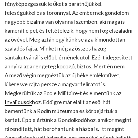
fényképezgessük le őket a barátnőjükkel,
feleségükkel és a toronnyal. Az embernek gondolom
nagyobb bizalma van olyannal szemben, aki maga is
kamerát cipel, és feltételezik, hogy nem fog elszaladni
az övével. Meg aztán egyikünk se az a kimondottan
szaladós fajta. Minket még az összes hazug
sántakutyánál is előbb érnének utol. Ezért idegesített
annyira az a rengeteg kocogó, biztos. Mert én nem.
A mező végin megnéztük az új béke emlékművet,
kikeresve rajta persze a magyar feliratot is.
Megkerültük az Ecole Militaire-t és elmentünk az
Invalidusok
hoz. Eddigre már elállt az eső, hát
bementünk a Rodin múzeumba és körbejártuk a
kertet. Épp elértünk a Gondolkodóhoz, amikor megint
rázendített, hát berohantunk a házba is. Itt megint
Angyalkának volt kalandja, egy amerikai nőnek kellett