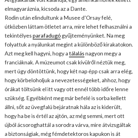
elmagyaráznia, kicsoda az a Dante.
Rodin után elindultunk a Musee d’Orsay felé,
útközben láttam ötletet arra, mire lehet felhasználni a
tekintélyes
parafadugó
gyűjteményünket. Na meg
folyattuk a nyálunkat megint a különböző kirakatokon.
Azt meg kell hagyni, hogy a
tálalás
nagyon megy a
franciáknak. A múzeumot csak kívülről néztük meg,
mert úgy döntöttünk, hogy két nap épp csak arra elég,
hogy körbeloholjuk a nevezetességeket, ahhoz, hogy
órákat töltsünk el itt vagy ott ennél több időre lenne
szükség. Egyébként meg már befelé is sorba kellett
állni, sőt az üvegfalú bejáratnak hála az is kiderült,
hogy ha be is értél az ajtón, az még semmi, mert ott
újból ácsoroghattál a sorodra várva, mire átvizsgáltak
a biztonságiak, még fémdetektoros kapukon is át