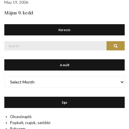
May 19, 2006
Május 9. kedd
Keresés
Search
Search
for:
A múlt
A
múlt
Ego
Olvasónapló
Popkult, csajok, satöbbi
Babszem