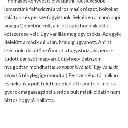
Thomasos könyvét is olvasgatni. Kicsit később
lementünk felfedezni a város másik részét, boltokat
találtunk és persze fagyiztunk. Selcében a manó napi
adagja 2 gombóc volt, ami ott az itthoninak kábé
kétszerese volt. Egy vaníliás meg egy csokis. Az egyik
délelőtt a másik délután. Mindig ugyanott. Amint
leértünk a kikötőbe ő ment a fagyishoz, aki persze
tudott pár szót magyarul, úgyhogy Babszem
nyugodtan mondhatta:
Jó napot kívánok! Egy vaníliát
kérek!
S tényleg így mondta:) Persze néha túl halkan
és nekünk a pult felett meg kellett ismételni mert a
gyerek magasságából a srác a pult másik oldalán nem
biztos hogy jól hallotta.