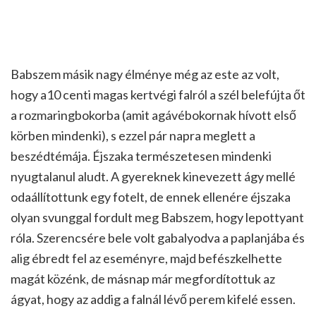
Babszem másik nagy élménye még az este az volt,
hogy a10 centi magas kertvégi falról a szél belefújta őt
a rozmaringbokorba (amit agávébokornak hívott első
körben mindenki), s ezzel pár napra meglett a
beszédtémája. Éjszaka természetesen mindenki
nyugtalanul aludt. A gyereknek kinevezett ágy mellé
odaállítottunk egy fotelt, de ennek ellenére éjszaka
olyan svunggal fordult meg Babszem, hogy lepottyant
róla. Szerencsére bele volt gabalyodva a paplanjába és
alig ébredt fel az eseményre, majd befészkelhette
magát közénk, de másnap már megfordítottuk az
ágyat, hogy az addig a falnál lévő perem kifelé essen.