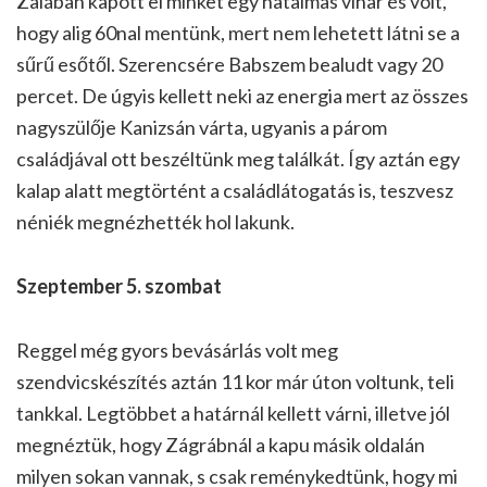
Zalában kapott el minket egy hatalmas vihar és volt,
hogy alig 60nal mentünk, mert nem lehetett látni se a
sűrű esőtől. Szerencsére Babszem bealudt vagy 20
percet. De úgyis kellett neki az energia mert az összes
nagyszülője Kanizsán várta, ugyanis a párom
családjával ott beszéltünk meg találkát. Így aztán egy
kalap alatt megtörtént a családlátogatás is, teszvesz
néniék megnézhették hol lakunk.
Szeptember 5. szombat
Reggel még gyors bevásárlás volt meg
szendvicskészítés aztán 11 kor már úton voltunk, teli
tankkal. Legtöbbet a határnál kellett várni, illetve jól
megnéztük, hogy Zágrábnál a kapu másik oldalán
milyen sokan vannak, s csak reménykedtünk, hogy mi