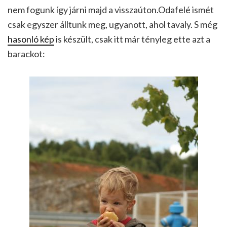
nem fogunk így járni majd a visszaúton.Odafelé ismét
csak egyszer álltunk meg, ugyanott, ahol tavaly. S még
hasonló kép
is készült, csak itt már tényleg ette azt a
barackot: