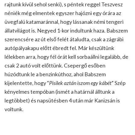
rajtunk kívül sehol senki), s péntek reggel Teszvesz
néniék még elmentek egyszer hajózni egy órára az
üvegfalú katamaránnal, hogy lássanak némi tengeri
állatvilágot is. Negyed 1-kor indultunk haza. Babszem
szerencsére az út első felét átaludta, csak a zágrábi
autópályakapu előtt ébredt fel. Már készültünk
lélekben arra, hogy fél órát kell sorbaállni legalább, de
csak 2 autó volt előttünk. Csepergő esőben
húzódtunk le a benzinkúthoz, ahol Babszem
kijelentette, hogy “
Pisilek aztán iszom egy kábét
” Szép
kényelmes tempóban (ismét a határnál álltunk a
legtöbbet) és napsütésben 4 után már Kanizsán is
voltunk.