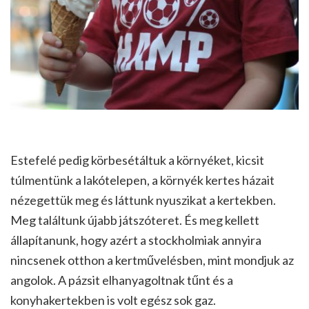
Estefelé pedig körbesétáltuk a környéket, kicsit
túlmentünk a lakótelepen, a környék kertes házait
nézegettük meg és láttunk nyuszikat a kertekben.
Meg találtunk újabb játszóteret. És meg kellett
állapítanunk, hogy azért a stockholmiak annyira
nincsenek otthon a kertművelésben, mint mondjuk az
angolok. A pázsit elhanyagoltnak tűnt és a
konyhakertekben is volt egész sok gaz.