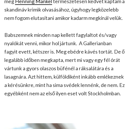
meg
Henning Mankel
természetesen kedvet kaptam a
skandináv krimik olvasásához, úgyhogy legközelebb
nem fogom elutasítani amikor kadarm megkínál velük.
Babszemnek minden nap kellett fagylaltot és/vagy
nyalókát venni, mikor hol jártunk. A Gallerianban
fagyit evett, kétszer is. Meg ebédre kávés tortát. De ő
legalább időben megkapta, mert mi vagy egy fél órát
vártunk a gyors olaszos büfénél a ráksalátára és a
lasagnára. Azt hittem, külföldiként inkább emlékeznek
a kérésünkre, mint ha sima svédek lennénk, de nem. Ez
egyébként nem az első ilyen eset volt Stockholmban.