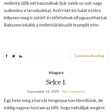
mellette ülők mit használnak (bár nekik se volt nagy
zsákmány a tarsolyukba). Azért két kis halat estére
lelkesen meg is sütött és előételnek elfogyaszthattuk.
Babszem inkább a mellettük készült krumplit ette.
Continue Reading
Világjáró
Selce I.
September 16, 2009
No Comments
Egy hete még a horvát tengerparton ébredtünk, de
eddig nagyon húztam az időt, hogy nekiálljak megírni