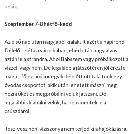
nekik.
Szeptember 7-8 hétfő-kedd
Az első nap után nagyjából kialakult azért a napirend.
Délelőtt séta a városkában, ebéd után nagy alvás
aztán le a strandra. Ahol Babszem vagy próbálkozott a
vízzel, vagy nem. De legalább a játszótéren jól érezte
magát, főleg amikor egyik délelőtt ott találtunk egy
óvodás csoportot, akik után lehetett mászni meg
nézni őket és megpróbálni velük játszani. De
legalábbis kiabálni velük, ha nem mentek le a
csúszdáról.
Tesz-vesz néni víziszonya nem terjed ki a hajókázásra.