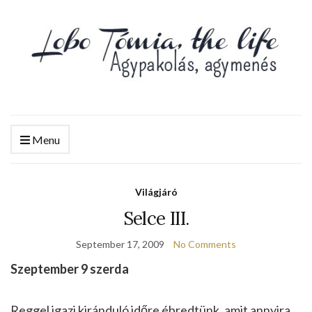
Menu
Világjáró
Selce III.
September 17, 2009
No Comments
Szeptember 9 szerda
Reggel igazi kiránduló időre ébredtünk, amit annyira