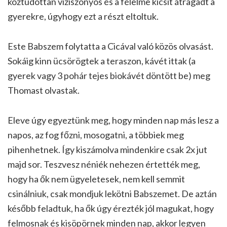
köztudottan víziszonyos és a félelme kicsit átragadt a
gyerekre, úgyhogy ezt a részt eltoltuk.
Este Babszem folytatta a Cicával való közös olvasást.
Sokáig kinn ücsörögtek a teraszon, kávét ittak (a
gyerek vagy 3 pohár tejes biokávét döntött be) meg
Thomast olvastak.
Eleve úgy egyeztünk meg, hogy minden nap más lesz a
napos, az fog főzni, mosogatni, a többiek meg
pihenhetnek. Így kiszámolva mindenkire csak 2x jut
majd sor. Teszvesz néniék nehezen értették meg,
hogy ha ők nem ügyeletesek, nem kell semmit
csinálniuk, csak mondjuk lekötni Babszemet. De aztán
később feladtuk, ha ők úgy érezték jól magukat, hogy
felmosnak és kisöpörnek minden nap, akkor legyen