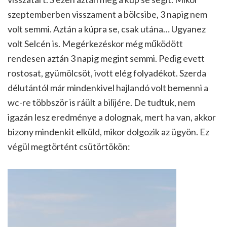
szeptemberben visszament a bölcsibe, 3 napig nem
volt semmi. Aztán a kúpra se, csak utána… Ugyanez
volt Selcén is. Megérkezéskor még működött
rendesen aztán 3 napig megint semmi. Pedig evett
rostosat, gyümölcsöt, ivott elég folyadékot. Szerda
délutántól már mindenkivel hajlandó volt bemenni a
wc-re többször is ráült a bilijére. De tudtuk, nem
igazán lesz eredménye a dolognak, mert ha van, akkor
bizony mindenkit elküld, mikor dolgozik az ügyön. Ez
végül megtörtént csütörtökön: