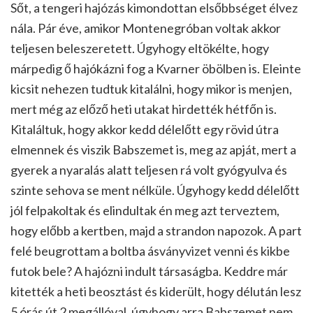
Sőt, a tengeri hajózás kimondottan elsőbbséget élvez
nála. Pár éve, amikor Montenegróban voltak akkor
teljesen beleszeretett. Úgyhogy eltökélte, hogy
márpedig ő hajókázni fog a Kvarner öbölben is. Eleinte
kicsit nehezen tudtuk kitalálni, hogy mikor is menjen,
mert még az előző heti utakat hirdették hétfőn is.
Kitaláltuk, hogy akkor kedd délelőtt egy rövid útra
elmennek és viszik Babszemet is, meg az apját, mert a
gyerek a nyaralás alatt teljesen rá volt gyógyulva és
szinte sehova se ment nélküle. Úgyhogy kedd délelőtt
jól felpakoltak és elindultak én meg azt terveztem,
hogy előbb a kertben, majd a strandon napozok. A part
felé beugrottam a boltba ásványvizet venni és kikbe
futok bele? A hajózni indult társaságba. Keddre már
kitették a heti beosztást és kiderült, hogy délután lesz
5 órás út 2 megállóval, úgyhogy arra Babszemet nem