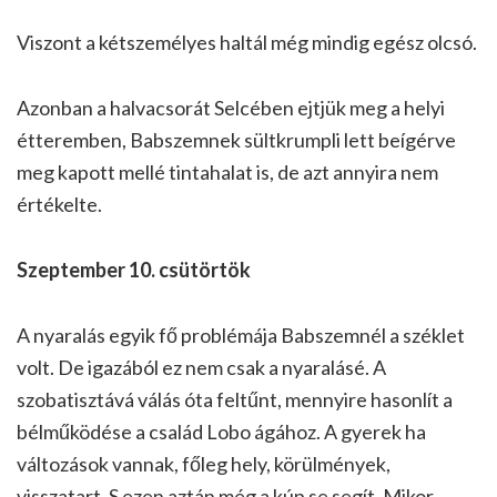
Viszont a kétszemélyes haltál még mindig egész olcsó.
Azonban a halvacsorát Selcében ejtjük meg a helyi
étteremben, Babszemnek sültkrumpli lett beígérve
meg kapott mellé tintahalat is, de azt annyira nem
értékelte.
Szeptember 10. csütörtök
A nyaralás egyik fő problémája Babszemnél a széklet
volt. De igazából ez nem csak a nyaralásé. A
szobatisztává válás óta feltűnt, mennyire hasonlít a
bélműködése a család Lobo ágához. A gyerek ha
változások vannak, főleg hely, körülmények,
visszatart. S ezen aztán még a kúp se segít. Mikor