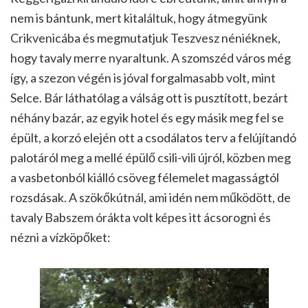
nem is bántunk, mert kitaláltuk, hogy átmegyünk
Crikvenicába és megmutatjuk Teszvesz néniéknek,
hogy tavaly merre nyaraltunk. A szomszéd város még
így, a szezon végén is jóval forgalmasabb volt, mint
Selce. Bár láthatólag a válság ott is pusztított, bezárt
néhány bazár, az egyik hotel és egy másik meg fel se
épült, a korzó elején ott a csodálatos terv a felújítandó
palotáról meg a mellé épülő csili-vili újról, közben meg
a vasbetonból kiálló csöveg félemelet magasságtól
rozsdásak. A szökőkútnál, ami idén nem működött, de
tavaly Babszem órákta volt képes itt ácsorogni és
nézni a vízköpőket: