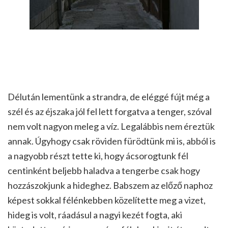
Délután lementünk a strandra, de eléggé fújt még a
szél és az éjszaka jól fel lett forgatva a tenger, szóval
nem volt nagyon meleg a víz. Legalábbis nem éreztük
annak. Úgyhogy csak röviden fürödtünk mi is, abból is
a nagyobb részt tette ki, hogy ácsorogtunk fél
centinként beljebb haladva a tengerbe csak hogy
hozzászokjunk a hideghez. Babszem az előző naphoz
képest sokkal félénkebben közelítette meg a vizet,
hideg is volt, ráadásul a nagyi kezét fogta, aki