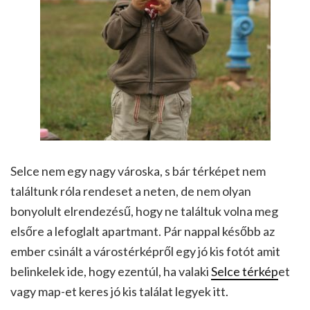
Selce nem egy nagy városka, s bár térképet nem
találtunk róla rendeset a neten, de nem olyan
bonyolult elrendezésű, hogy ne találtuk volna meg
elsőre a lefoglalt apartmant. Pár nappal később az
ember csinált a várostérképről egy jó kis fotót amit
belinkelek ide, hogy ezentúl, ha valaki
Selce térkép
et
vagy map-et keres jó kis találat legyek itt.