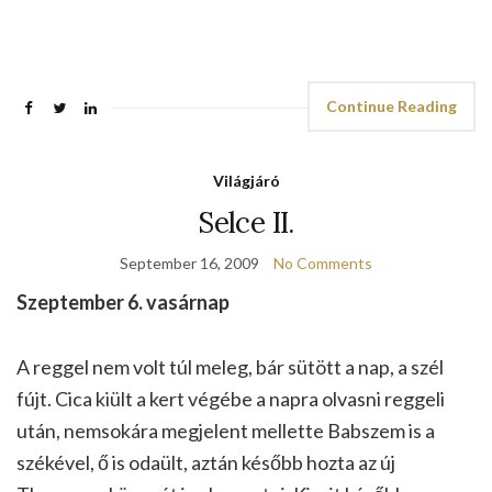
Continue Reading
Világjáró
Selce II.
September 16, 2009
No Comments
Szeptember 6. vasárnap
A reggel nem volt túl meleg, bár sütött a nap, a szél
fújt. Cica kiült a kert végébe a napra olvasni reggeli
után, nemsokára megjelent mellette Babszem is a
székével, ő is odaült, aztán később hozta az új