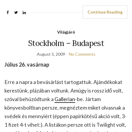
Continue Reading
Világjáró
Stockholm – Budapest
August 5, 2009
No Comments
Július 26. vasárnap
Erre a napra a bevásárlást tartogattuk. Ajándékokat
kerestünk, plázában voltunk. Amúgy is rossz idő volt,
szóval behúzódtunk a
Gallerian
-be. Jártam
könyvesboltban persze, megnéztem miket olvasnak a
svédek és mennyiért (éppen papírkötésű akció volt, 3-
1 fizet 4-t vihet:). A listákon persze ott is Twilight volt,