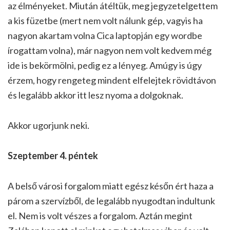
az élményeket. Miután átéltük, meg jegyzetelgettem
a kis füzetbe (mert nem volt nálunk gép, vagyis ha
nagyon akartam volna Cica laptopján egy wordbe
írogattam volna), már nagyon nem volt kedvem még
ide is bekörmölni, pedig ez a lényeg. Amúgy is úgy
érzem, hogy rengeteg mindent elfelejtek rövidtávon
és legalább akkor itt lesz nyoma a dolgoknak.
Akkor ugorjunk neki.
Szeptember 4. péntek
A belső városi forgalom miatt egész későn ért haza a
párom a szervízből, de legalább nyugodtan indultunk
el. Nem is volt vészes a forgalom. Aztán megint