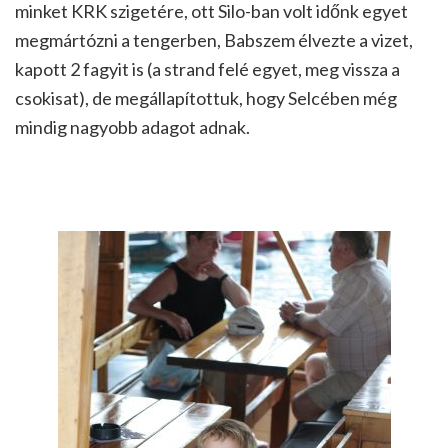
minket KRK szigetére, ott Silo-ban volt időnk egyet
megmártózni a tengerben, Babszem élvezte a vizet,
kapott 2 fagyit is (a strand felé egyet, meg vissza a
csokisat), de megállapítottuk, hogy Selcében még
mindig nagyobb adagot adnak.