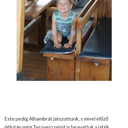
Este pedig Alhambrát játszottunk, s mivel előző
délután még Teszvesz nénit is beavattuk a játék