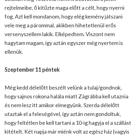
rejtelmeibe, ő kitűzte maga előtt a célt, hogy nyerni
fog. Azt kell mondanom, hogy elég kemény játszani
vele meg a párommal, akikben hihetetlenül erős
versenyszellem lakik. Elképedtem. Viszont nem
hagytam magam, így aztán egyszer még nyertem is
ellenük.
Szeptember 11 péntek
Még kedd délelőtt beszélt velünk a tulaj/gondnok,
hogy sajnos rokona halála miatt Zágrábba kell utaznia
és nem lesz itt amikor elmegyünk. Szerda délelőtt
utaztak el a feleségével, így aztán nem gondoltuk,
hogy feltétlen be kell tartani a 10-ig hagyja el a szállást
kitételt. Két napja már miénk volt az egész ház (vagyis