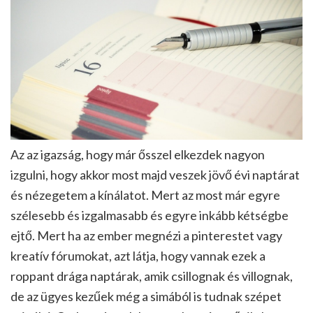
Az az igazság, hogy már ősszel elkezdek nagyon
izgulni, hogy akkor most majd veszek jövő évi naptárat
és nézegetem a kínálatot. Mert az most már egyre
szélesebb és izgalmasabb és egyre inkább kétségbe
ejtő. Mert ha az ember megnézi a pinterestet vagy
kreatív fórumokat, azt látja, hogy vannak ezek a
roppant drága naptárak, amik csillognak és villognak,
de az ügyes kezűek még a simából is tudnak szépet