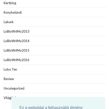
Kertblog
Konyhatündi
Lakunk
LoBloWriMo2013
LoBloWriMo2014
LoBloWriMo2015
LoBloWriMo2016
Lobo Ten
Review
Uncategorized
Világjáró
Ez a weboldal a felhasználói élmény