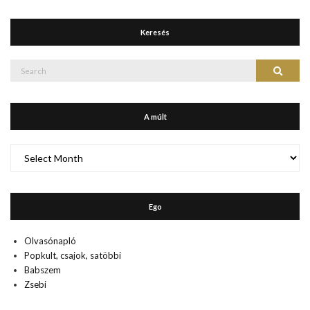
Keresés
Search
Search
for:
A múlt
A
múlt
Ego
Olvasónapló
Popkult, csajok, satöbbi
Babszem
Zsebi