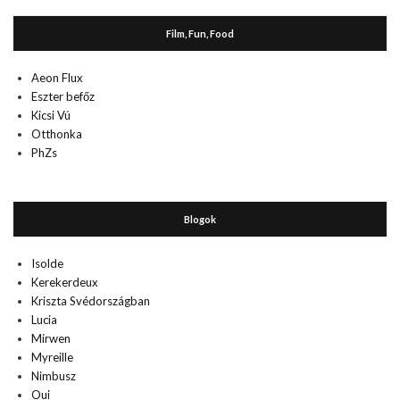
Film, Fun, Food
Aeon Flux
Eszter befőz
Kicsi Vú
Otthonka
PhZs
Blogok
Isolde
Kerekerdeux
Kriszta Svédországban
Lucia
Mirwen
Myreille
Nimbusz
Oui