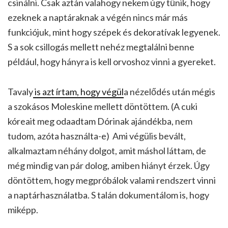
csinálni. Csak aztán valahogy nekem úgy tűnik, hogy
ezeknek a naptáraknak a végén nincs már más
funkciójuk, mint hogy szépek és dekoratívak legyenek.
S a sok csillogás mellett nehéz megtalálni benne
például, hogy hányra is kell orvoshoz vinni a gyereket.
Tavaly
is azt írtam, hogy végül
a nézelődés után mégis
a szokásos Moleskine mellett döntöttem. (A cuki
kóreait meg odaadtam Dórinak ajándékba, nem
tudom, azóta használta-e) Ami végülis bevált,
alkalmaztam néhány dolgot, amit máshol láttam, de
még mindig van pár dolog, amiben hiányt érzek. Úgy
döntöttem, hogy megpróbálok valami rendszert vinni
a naptárhasználatba. S talán dokumentálom is, hogy
miképp.