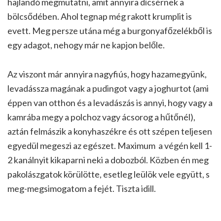
hajlandó megmutatni, amit annyira dícsérnek a
bölcsődében. Ahol tegnap még rakott krumplit is
evett. Meg persze utána még a burgonyafőzelékből is
egy adagot, nehogy már ne kapjon belőle.
Az viszont már annyira nagyfiús, hogy hazamegyünk,
levadássza magának a pudingot vagy a joghurtot (ami
éppen van otthon és a levadászás is annyi, hogy vagy a
kamrába megy a polchoz vagy ácsorog a hűtőnél),
aztán felmászik a konyhaszékre és ott szépen teljesen
egyedül megeszi az egészet. Maximum a végén kell 1-
2 kanálnyit kikaparni neki a dobozból. Közben én meg
pakolászgatok körülötte, esetleg leülök vele együtt, s
meg-megsimogatom a fejét. Tiszta idill.