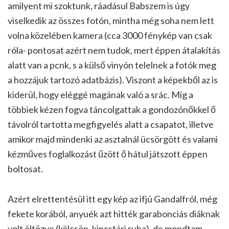
amilyent mi szoktunk, ráadásul Babszem is úgy
viselkedik az összes fotón, mintha még soha nem lett
volna közelében kamera (cca 3000 fénykép van csak
róla- pontosat azért nem tudok, mert éppen átalakítás
alatt van a pcnk, s a külső vinyón telelnek a fotók meg
a hozzájuk tartozó adatbázis). Viszont a képekből az is
kiderül, hogy eléggé magának való a srác. Míg a
többiek kézen fogva táncolgattak a gondozónőkkel ő
távolról tartotta megfigyelés alatt a csapatot, illetve
amikor majd mindenki az asztalnál ücsörgött és valami
kézműves foglalkozást űzött ő hátul játszott éppen
boltosat.
Azért elrettentésül itt egy kép az ifjú Gandalfról, még
fekete korából, anyuék azt hitték garabonciás diáknak
volt öltözve (kölcsön, kincstári ruha), de mondtam