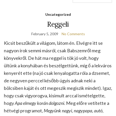
Uncategorized
Reggeli
February 5, 2009
No Comments
Kicsit beszűkült a világom, látom én. Elvégre itt se
nagyon írok semmi másról, csak Babszemről meg
könyvekről. De hát ma reggel is tök jó volt, hogy
ültünk a konyhában és beszélgettünk, míg ő a lekváros
kenyerét ette (na jó csak lenyalogatta róla a dzsemet,
de negyven perccel később úgyis adnak neki a
bölcsiben kaját és ott megeszik megiszik mindet). Igaz,
hogy csak vigyorogva, kisimult arccal ismételgette,
hogy
Apa elmegy korán dolgozni
. Meg előre vetítette a
hétvégi programot,
Megyünk nagyi, nagypapa, autó,