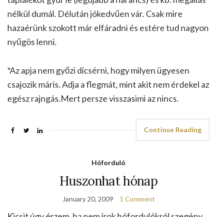
nélkül dumál. Délután jókedvűen vár. Csak mire
hazaérünk szokott már elfáradni és estére tud nagyon
nyűgös lenni.
*Az apja nem győzi dícsérni, hogy milyen ügyesen
csajozik máris. Adja a flegmát, mint akit nem érdekel az
egész rajngás.Mert persze visszasimi az nincs.
Continue Reading
Hóforduló
Huszonhat hónap
January 20, 2009
1 Comment
Kicsit úgy érzem, ha nem írok hófordulókról szegény