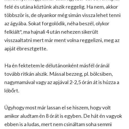
felé és utána köztünk alszik reggelig. Ha nem, akkor
többször is, de olyankor még simán vissza lehet tenni
az ágyába. Sokat forgolódik, néha beszél, olykor
felkiált*, ma hajnali 4 után nehezen sikerült
visszaaltatni mert már ment volna reggelizni, meg az
apját ébresztgette.
Ha én fektetem le délutánonként másfél óránál
tovább ritkán alszik. Mással bezzeg, pl. bölcsiben,
nagymamával vagy az apjával 2-2,5 órán át is húzza a
lóbőrt.
Úgyhogy most már lassan el se hiszem, hogy volt
amikor aludtam én 8 órát is egyben. De hát én vagyok
ebben is a ludas, mert nem csináltam soha semmi