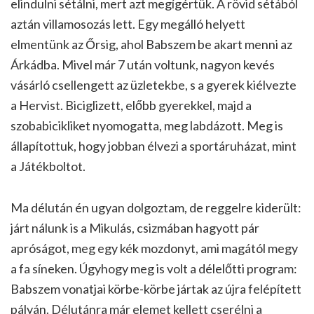
elindulni sétálni, mert azt megígértük. A rövid sétából
aztán villamosozás lett. Egy megálló helyett
elmentünk az Őrsig, ahol Babszem be akart menni az
Árkádba. Mivel már 7 után voltunk, nagyon kevés
vásárló csellengett az üzletekbe, s a gyerek kiélvezte
a Hervist. Biciglizett, előbb gyerekkel, majd a
szobabicikliket nyomogatta, meg labdázott. Meg is
állapítottuk, hogy jobban élvezi a sportáruházat, mint
a Játékboltot.
Ma délután én ugyan dolgoztam, de reggelre kiderült:
járt nálunk is a Mikulás, csizmában hagyott pár
apróságot, meg egy kék mozdonyt, ami magától megy
a fa síneken. Úgyhogy meg is volt a délelőtti program:
Babszem vonatjai körbe-körbe jártak az újra felépített
pályán. Délutánra már elemet kellett cserélni a