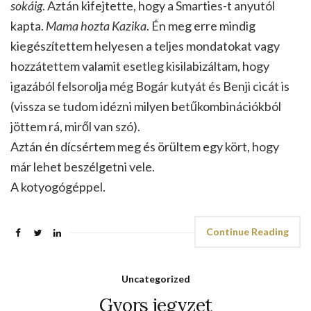
sokáig
. Aztán kifejtette, hogy a Smarties-t anyutól
kapta.
Mama hozta Kazika
. Én meg erre mindig
kiegészítettem helyesen a teljes mondatokat vagy
hozzátettem valamit esetleg kisilabizáltam, hogy
igazából felsorolja még Bogár kutyát és Benji cicát is
(vissza se tudom idézni milyen betűkombinációkból
jöttem rá, miről van szó).
Aztán én dícsértem meg és örültem egy kört, hogy
már lehet beszélgetni vele.
A kotyogógéppel.
Continue Reading
Uncategorized
Gyors jegyzet