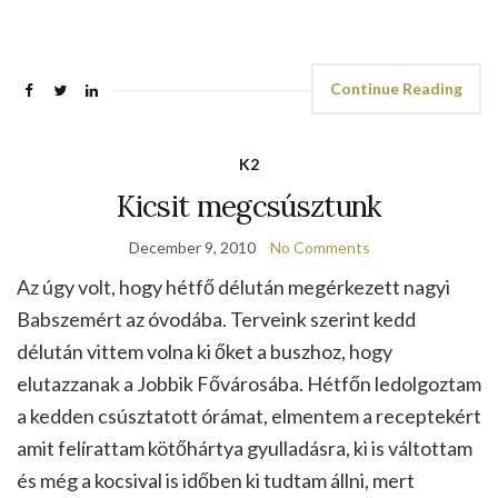
Continue Reading
K2
Kicsit megcsúsztunk
December 9, 2010
No Comments
Az úgy volt, hogy hétfő délután megérkezett nagyi
Babszemért az óvodába. Terveink szerint kedd
délután vittem volna ki őket a buszhoz, hogy
elutazzanak a Jobbik Fővárosába. Hétfőn ledolgoztam
a kedden csúsztatott órámat, elmentem a receptekért
amit felírattam kötőhártya gyulladásra, ki is váltottam
és még a kocsival is időben ki tudtam állni, mert