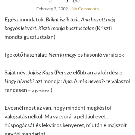
February 2, 2009
No Comments
Egész mondatok:
Bálint iszik teát. Ana hozott még
bogyós lekvárt. Kiszti monja busztus talan
(Kriszti
mondta gusztustalan)
Igekötő használat:
Nem ki megy
és hasonló variációk
Saját név:
Jujász Kaza
(Persze előbb arra a kérdésre,
Hogy hívnak?
azt mondja:
Apa
. A
mi a neved
?-re válaszol
rendesen –
.)
vagy fordítva
Evésnél most az van, hogy mindent megkóstol
válogatás nélkül. Ma vacsorára például evett
húspogácsát és lekváros kenyeret, miután elmajszolt
egy fél mandarint.