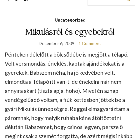
Uncategorized
Mikulásról és egyebekről
December 6, 2009
1 Comment
Pénteken délelőtt a bölcsődébe is megjött a télapó.
Volt versmondás, éneklés, kaptak ajándékokat is a
gyerekek. Babszem néha, ha jó kedvében volt,
elmondta a Télapó itt van-t, de énekelni már nem
annyira akart (tiszta apja, höhö). Mivel én aznap
vendégelőadó voltam, a fiúk kettesben jöttek be a
gyári Mikulás ünnepségre. Reggel elmagyaráztam a
páromnak, hogy melyik ruhába kéne átöltöztetni
délután Babszemet, hogy csinos legyen, persze ő
megint csak a szemét forgatta, de azért mégis inkább