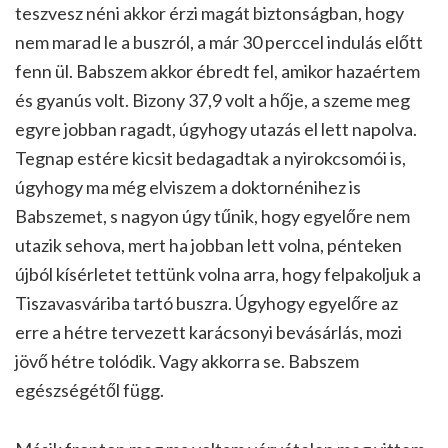
teszvesz néni akkor érzi magát biztonságban, hogy
nem marad le a buszról, a már 30 perccel indulás előtt
fenn ül. Babszem akkor ébredt fel, amikor hazaértem
és gyanús volt. Bizony 37,9 volt a hője, a szeme meg
egyre jobban ragadt, úgyhogy utazás el lett napolva.
Tegnap estére kicsit bedagadtak a nyirokcsomói is,
úgyhogy ma még elviszem a doktornénihez is
Babszemet, s nagyon úgy tűnik, hogy egyelőre nem
utazik sehova, mert ha jobban lett volna, pénteken
újból kísérletet tettünk volna arra, hogy felpakoljuk a
Tiszavasváriba tartó buszra. Úgyhogy egyelőre az
erre a hétre tervezett karácsonyi bevásárlás, mozi
jövő hétre tolódik. Vagy akkorra se. Babszem
egészségétől függ.