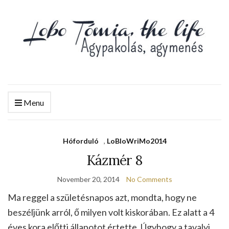
Menu
Hóforduló
,
LoBloWriMo2014
Kázmér 8
November 20, 2014
No Comments
Ma reggel a születésnapos azt, mondta, hogy ne
beszéljünk arról, ő milyen volt kiskorában. Ez alatt a 4
éves kora előtti állapotot értette. Úgyhogy a tavalyi