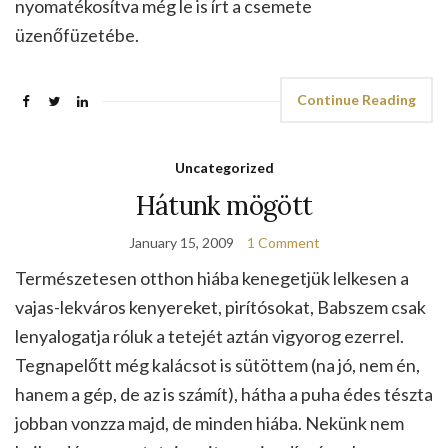
nyomatékosítva még le is írt a csemete
üzenőfüzetébe.
Continue Reading
Uncategorized
Hátunk mögött
January 15, 2009
1 Comment
Természetesen otthon hiába kenegetjük lelkesen a
vajas-lekváros kenyereket, pirítósokat, Babszem csak
lenyalogatja róluk a tetejét aztán vigyorog ezerrel.
Tegnapelőtt még kalácsot is sütöttem (na jó, nem én,
hanem a gép, de az is számít), hátha a puha édes tészta
jobban vonzza majd, de minden hiába. Nekünk nem