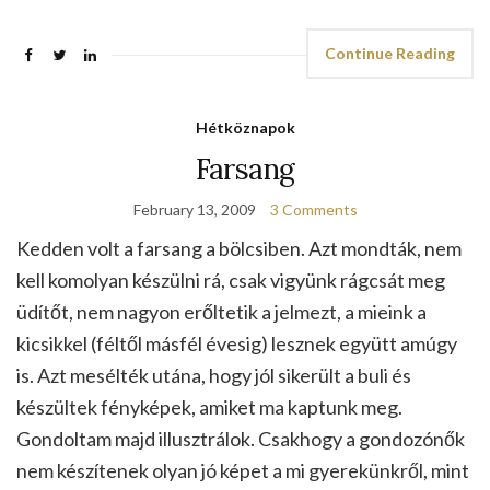
Continue Reading
Hétköznapok
Farsang
February 13, 2009
3 Comments
Kedden volt a farsang a bölcsiben. Azt mondták, nem
kell komolyan készülni rá, csak vigyünk rágcsát meg
üdítőt, nem nagyon erőltetik a jelmezt, a mieink a
kicsikkel (féltől másfél évesig) lesznek együtt amúgy
is. Azt mesélték utána, hogy jól sikerült a buli és
készültek fényképek, amiket ma kaptunk meg.
Gondoltam majd illusztrálok. Csakhogy a gondozónők
nem készítenek olyan jó képet a mi gyerekünkről, mint