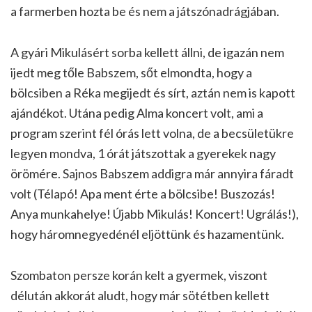
a farmerben hozta be és nem a játszónadrágjában.
A gyári Mikulásért sorba kellett állni, de igazán nem
ijedt meg tőle Babszem, sőt elmondta, hogy a
bölcsiben a Réka megijedt és sírt, aztán nem is kapott
ajándékot. Utána pedig Alma koncert volt, ami a
program szerint fél órás lett volna, de a becsületükre
legyen mondva, 1 órát játszottak a gyerekek nagy
örömére. Sajnos Babszem addigra már annyira fáradt
volt (Télapó! Apa ment érte a bölcsibe! Buszozás!
Anya munkahelye! Újabb Mikulás! Koncert! Ugrálás!),
hogy háromnegyedénél eljöttünk és hazamentünk.
Szombaton persze korán kelt a gyermek, viszont
délután akkorát aludt, hogy már sötétben kellett