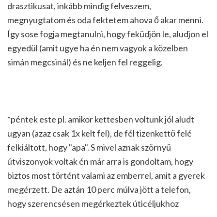
drasztikusat, inkább mindig felveszem,
megnyugtatom és oda fektetem ahova ő akar menni.
Így sose fogja megtanulni, hogy feküdjön le, aludjon el
egyedül (amit ugye ha én nem vagyok a közelben
simán megcsinál) és ne keljen fel reggelig.
*péntek este pl. amikor kettesben voltunk jól aludt
ugyan (azaz csak 1x kelt fel), de fél tizenkettő felé
felkiáltott, hogy "apa". S mivel aznak szörnyű
útviszonyok voltak én már arra is gondoltam, hogy
biztos most történt valami az emberrel, amit a gyerek
megérzett. De aztán 10 perc múlva jött a telefon,
hogy szerencsésen megérkeztek úticéljukhoz