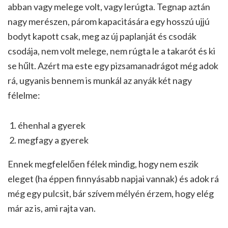
abban vagy melege volt, vagy lerúgta. Tegnap aztán
nagy merészen, párom kapacitására egy hosszú ujjú
bodyt kapott csak, meg az új paplanját és csodák
csodája, nem volt melege, nem rúgta le a takarót és ki
se hűlt. Azért ma este egy pizsamanadrágot még adok
rá, ugyanis bennem is munkál az anyák két nagy
félelme:
éhenhal a gyerek
megfagy a gyerek
Ennek megfelelően félek mindig, hogy nem eszik
eleget (ha éppen finnyásabb napjai vannak) és adok rá
még egy pulcsit, bár szívem mélyén érzem, hogy elég
már az is, ami rajta van.