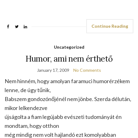
Continue Reading
Uncategorized
Humor, ami nem érthető
January 17, 2009
No Comments
Nem hinném, hogy amolyan faramuci humorérzékem
lenne, de úgy tűnik,
Babszem gondozónőjénél nem jönbe. Szerda délután,
mikor lelkendezve
újságolta a fiam legújabb evészeti tudományát én
mondtam, hogy otthon
még mindig nem volt hajlandó ezt komolyabban