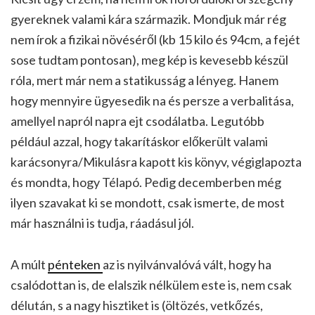
gyereknek valami kára származik. Mondjuk már rég
nem írok a fizikai növéséről (kb 15 kilo és 94cm, a fejét
sose tudtam pontosan), meg kép is kevesebb készül
róla, mert már nem a statikusság a lényeg. Hanem
hogy mennyire ügyesedik na és persze a verbalitása,
amellyel napról napra ejt csodálatba. Legutóbb
például azzal, hogy takarításkor előkerült valami
karácsonyra/Mikulásra kapott kis könyv, végiglapozta
és mondta, hogy Télapó. Pedig decemberben még
ilyen szavakat ki se mondott, csak ismerte, de most
már használni is tudja, ráadásul jól.
A múlt
pénteken
az is nyilvánvalóvá vált, hogy ha
csalódottan is, de elalszik nélkülem este is, nem csak
délután, s a nagy hisztiket is (öltözés, vetkőzés,