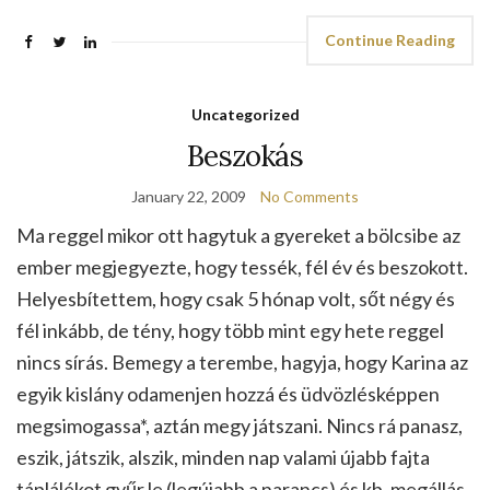
Continue Reading
Uncategorized
Beszokás
January 22, 2009
No Comments
Ma reggel mikor ott hagytuk a gyereket a bölcsibe az
ember megjegyezte, hogy tessék, fél év és beszokott.
Helyesbítettem, hogy csak 5 hónap volt, sőt négy és
fél inkább, de tény, hogy több mint egy hete reggel
nincs sírás. Bemegy a terembe, hagyja, hogy Karina az
egyik kislány odamenjen hozzá és üdvözlésképpen
megsimogassa*, aztán megy játszani. Nincs rá panasz,
eszik, játszik, alszik, minden nap valami újabb fajta
táplálékot gyűr le (legújabb a narancs) és kb. megállás