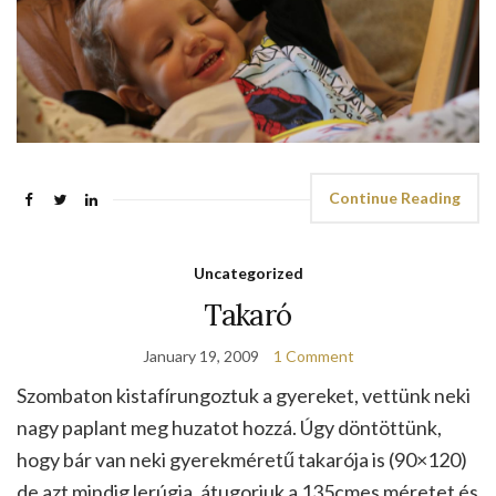
Continue Reading
Uncategorized
Takaró
January 19, 2009
1 Comment
Szombaton kistafírungoztuk a gyereket, vettünk neki
nagy paplant meg huzatot hozzá. Úgy döntöttünk,
hogy bár van neki gyerekméretű takarója is (90×120)
de azt mindig lerúgja, átugorjuk a 135cmes méretet és