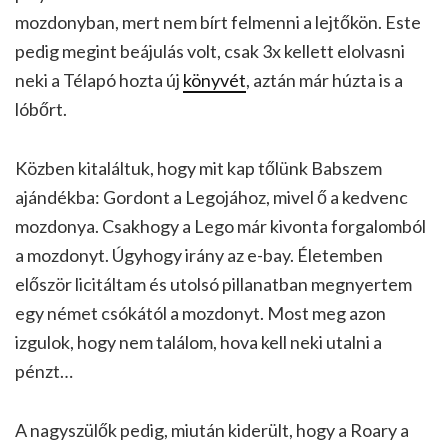
mozdonyban, mert nem bírt felmenni a lejtőkön. Este
pedig megint beájulás volt, csak 3x kellett elolvasni
neki a Télapó hozta új
könyvét
, aztán már húzta is a
lóbőrt.
Közben kitaláltuk, hogy mit kap tőlünk Babszem
ajándékba: Gordont a Legojához, mivel ő a kedvenc
mozdonya. Csakhogy a Lego már kivonta forgalomból
a mozdonyt. Úgyhogy irány az e-bay. Életemben
először licitáltam és utolsó pillanatban megnyertem
egy német csókától a mozdonyt. Most meg azon
izgulok, hogy nem találom, hova kell neki utalni a
pénzt…
A nagyszülők pedig, miután kiderült, hogy a Roary a