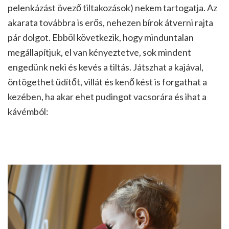
pelenkázást övező tiltakozások) nekem tartogatja. Az
akarata továbbra is erős, nehezen bírok átverni rajta
pár dolgot. Ebből következik, hogy minduntalan
megállapítjuk, el van kényeztetve, sok mindent
engedünk neki és kevés a tiltás. Játszhat a kajával,
öntögethet üdítőt, villát és kenő kést is forgathat a
kezében, ha akar ehet pudingot vacsorára és ihat a
kávémból: