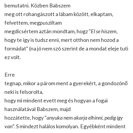
bemutatni. Közben Babszem
meg ott rohangászott a lábam között, elkaptam,
felvettem, megpusziltam
megdícsértem aztán mondtam, hogz "
El se hiszem
,
hogy te így is tudsz enni, mert otthon nem hozod a
formádat" (na jó nem szó szerint de a mondat eleje tuti
ez volt.
Erre
tegnap, mikor a párom ment a gyerekért, a gondozónő
neki is felsorolta,
hogy mi mindent evett meg és hogyan a fogai
használatával Babszem, majd
hozzátette, hogy "
anyuka nem akarja elhinni, pedig így
van
". S mindezt halálos komolyan. Egyébként mindent