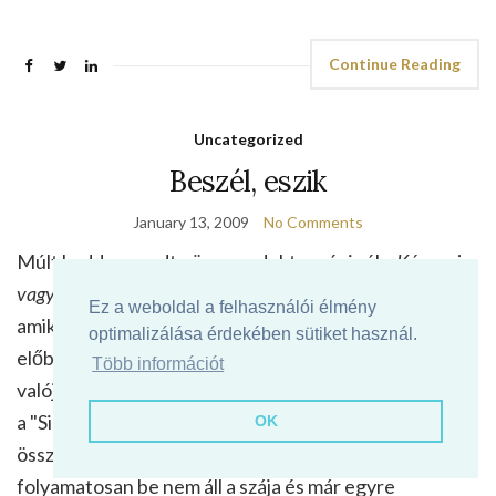
Continue Reading
Uncategorized
Beszél, eszik
January 13, 2009
No Comments
Múlt kedden szedte össze a doktornéninél a
Készen is
vagyunk
mondatot, amit azóta rendszeresen használ,
Ez a weboldal a felhasználói élmény
amikor öltözik, vetkőzik, eszik és persze mindig jóval
optimalizálása érdekében sütiket használ.
előbb mondja, hogy "Készen isz bagyunk" mint
Több információt
valójában lennénk. A másik amit használ nagy lelkesen
a "Sikerült" ha bármit megoldunk, vagy például ha ő
OK
összeteszi a Duplo síneket (és hasonlókat). Amúgy
folyamatosan be nem áll a szája és már egyre