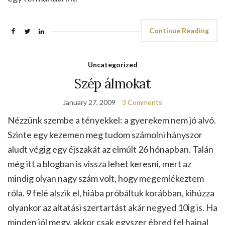
Continue Reading
Uncategorized
Szép álmokat
January 27, 2009
3 Comments
Nézzünk szembe a tényekkel: a gyerekem nem jó alvó.
Szinte egy kezemen meg tudom számolni hányszor
aludt végig egy éjszakát az elmúlt 26 hónapban. Talán
még itt a blogban is vissza lehet keresni, mert az
mindig olyan nagy szám volt, hogy megemlékeztem
róla. 9 felé alszik el, hiába próbáltuk korábban, kihúzza
olyankor az altatási szertartást akár negyed 10ig is. Ha
minden jól megy, akkor csak egyszer ébred fel hajnal