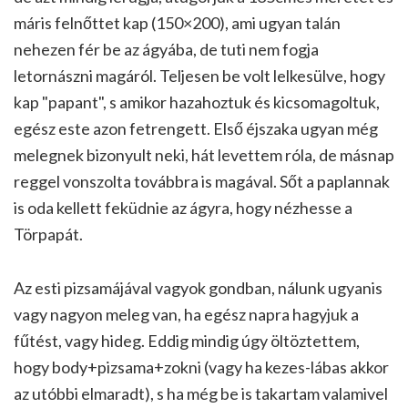
máris felnőttet kap (150×200), ami ugyan talán
nehezen fér be az ágyába, de tuti nem fogja
letornászni magáról. Teljesen be volt lelkesülve, hogy
kap "papant", s amikor hazahoztuk és kicsomagoltuk,
egész este azon fetrengett. Első éjszaka ugyan még
melegnek bizonyult neki, hát levettem róla, de másnap
reggel vonszolta továbbra is magával. Sőt a paplannak
is oda kellett feküdnie az ágyra, hogy nézhesse a
Törpapát.
Az esti pizsamájával vagyok gondban, nálunk ugyanis
vagy nagyon meleg van, ha egész napra hagyjuk a
fűtést, vagy hideg. Eddig mindig úgy öltöztettem,
hogy body+pizsama+zokni (vagy ha kezes-lábas akkor
az utóbbi elmaradt), s ha még be is takartam valamivel