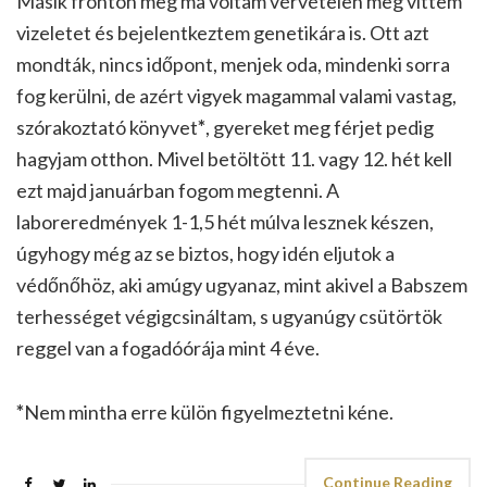
Másik fronton meg ma voltam vérvételen meg vittem
vizeletet és bejelentkeztem genetikára is. Ott azt
mondták, nincs időpont, menjek oda, mindenki sorra
fog kerülni, de azért vigyek magammal valami vastag,
szórakoztató könyvet
*
, gyereket meg férjet pedig
hagyjam otthon. Mivel betöltött 11. vagy 12. hét kell
ezt majd januárban fogom megtenni. A
laboreredmények 1-1,5 hét múlva lesznek készen,
úgyhogy még az se biztos, hogy idén eljutok a
védőnőhöz, aki amúgy ugyanaz, mint akivel a Babszem
terhességet végigcsináltam, s ugyanúgy csütörtök
reggel van a fogadóórája mint 4 éve.
*
Nem mintha erre külön figyelmeztetni kéne.
Continue Reading