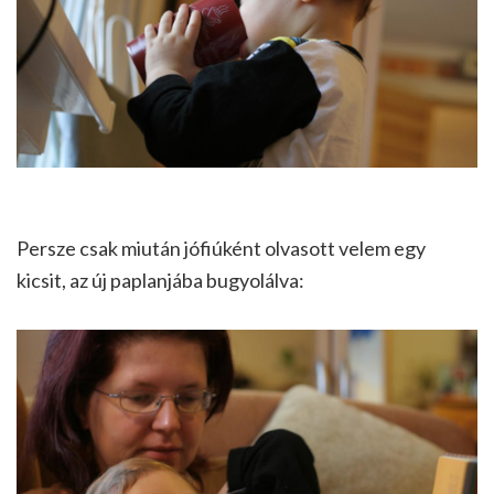
Persze csak miután jófiúként olvasott velem egy
kicsit, az új paplanjába bugyolálva: