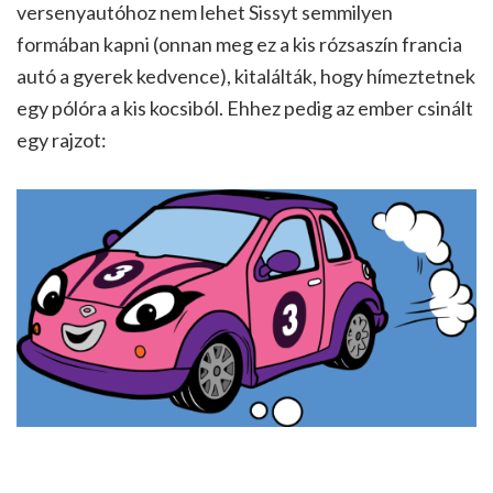
versenyautóhoz nem lehet Sissyt semmilyen
formában kapni (onnan meg ez a kis rózsaszín francia
autó a gyerek kedvence), kitalálták, hogy hímeztetnek
egy pólóra a kis kocsiból. Ehhez pedig az ember csinált
egy rajzot: